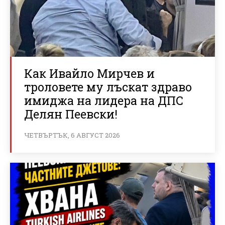
Как Ивайло Мирчев и
троловете му лъскат здраво
имиджа на лидера на ДПС
Делян Пеевски!
ЧЕТВЪРТЪК, 6 АВГУСТ 2026