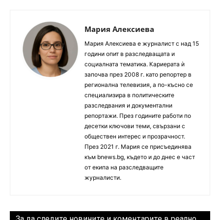
Мария Алексиева
Мария Алексиева е журналист с над 15
години опит в разследващата и
социалната тематика. Кариерата ѝ
започва през 2008 г. като репортер в
регионална телевизия, а по-късно се
специализира в политическите
разследвания и документални
репортажи. През годините работи по
десетки ключови теми, свързани с
обществен интерес и прозрачност.
През 2021 г. Мария се присъединява
към bnews.bg, където и до днес е част
от екипа на разследващите
журналисти.
За да следите новините и коментарите в реално