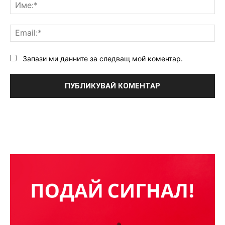
Им
Ema
Запази ми данните за следващ мой коментар.