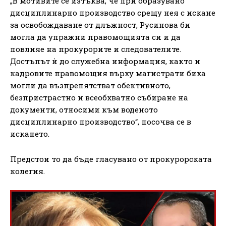
„В мотивите се изтъква, че при образувано
дисциплинарно производство срещу нея с искане
за освобождаване от длъжност, Русинова би
могла да упражни правомощията си и да
повлияе на прокурорите и следователите.
Достъпът ѝ до служебна информация, както и
кадровите правомощия върху магистрати биха
могли да възпрепятстват обективното,
безпристрастно и всеобхватно събиране на
документи, относими към воденото
дисциплинарно производство“, посочва се в
искането.
Предстои то да бъде гласувано от прокурорската
колегия.