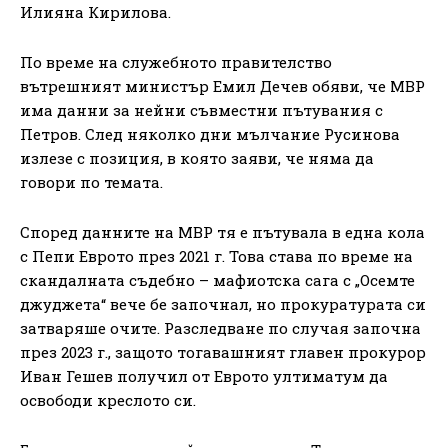
Илияна Кирилова.
По време на служебното правителство
вътрешният министър Емил Дечев обяви, че МВР
има данни за нейни съвместни пътувания с
Петров. След няколко дни мълчание Русинова
излезе с позиция, в която заяви, че няма да
говори по темата.
Според данните на МВР тя е пътувала в една кола
с Пепи Еврото през 2021 г. Това става по време на
скандалната съдебно – мафиотска сага с „Осемте
джуджета“ вече бе започнал, но прокуратурата си
затваряше очите. Разследване по случая започна
през 2023 г., защото тогавашният главен прокурор
Иван Гешев получил от Еврото ултиматум да
освободи креслото си.