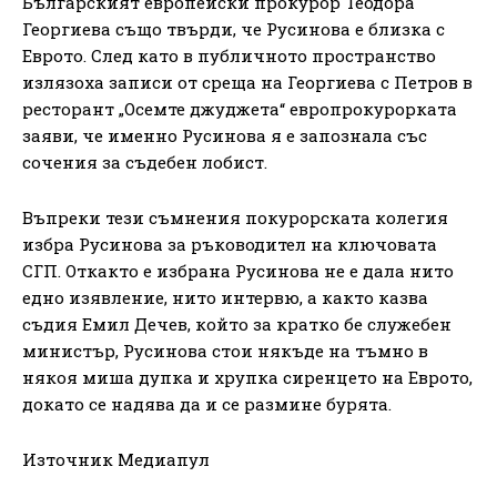
Българският европейски прокурор Теодора
Георгиева също твърди, че Русинова е близка с
Еврото. След като в публичното пространство
излязоха записи от среща на Георгиева с Петров в
ресторант „Осемте джуджета“ европрокурорката
заяви, че именно Русинова я е запознала със
сочения за съдебен лобист.
Въпреки тези съмнения покурорската колегия
избра Русинова за ръководител на ключовата
СГП. Откакто е избрана Русинова не е дала нито
едно изявление, нито интервю, а както казва
съдия Емил Дечев, който за кратко бе служебен
министър, Русинова стои някъде на тъмно в
някоя миша дупка и хрупка сиренцето на Еврото,
докато се надява да и се размине бурята.
Източник Медиапул