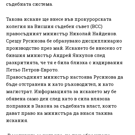
съдебната система.
Такова искане ще внесе във прокурорската
колегия на Висшия съдебен съвет (ВСС)
правосъдният министър Николай Найденов.
Срещу Русинова бе образувано дисциплинарно
производство през май. Искането бе внесено от
бившия министър Андрей Янкулов след
разкритията, че тя е била близка с издирвания
Петьо Петров-Еврото.
Правосъдният министър настоява Русинова да
бъде отстранена и като ръководител, и като
магистрат. Информацията за искането му бе
обявена само ден след като в сила влязоха
поправки в Закона за съдебната власт, които
дават право на министъра да внася такива
искания.