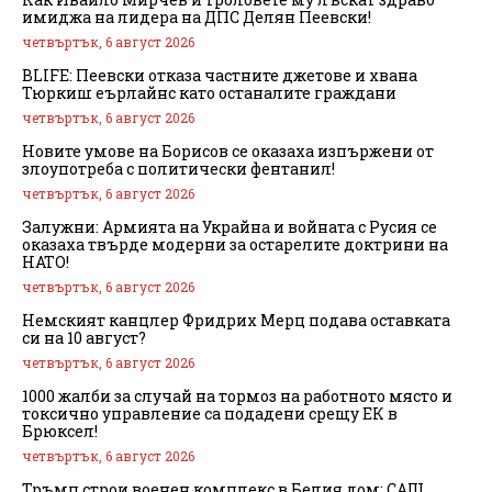
имиджа на лидера на ДПС Делян Пеевски!
четвъртък, 6 август 2026
BLIFE: Пеевски отказа частните джетове и хвана
Тюркиш еърлайнс като останалите граждани
четвъртък, 6 август 2026
Новите умове на Борисов се оказаха изпържени от
злоупотреба с политически фентанил!
четвъртък, 6 август 2026
Залужни: Армията на Украйна и войната с Русия се
оказаха твърде модерни за остарелите доктрини на
НАТО!
четвъртък, 6 август 2026
Немският канцлер Фридрих Мерц подава оставката
си на 10 август?
четвъртък, 6 август 2026
1000 жалби за случай на тормоз на работното място и
токсично управление са подадени срещу ЕК в
Брюксел!
четвъртък, 6 август 2026
Тръмп строи военен комплекс в Белия дом: САЩ