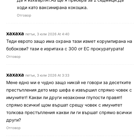
ходи като ваксинирана кокошка.
Отговор
хахаха
петък, 3 юли 2026 At 4:40
Теди еврото защо има охрана тази измет корумпирана на
бобокови? тази е изритаха с 300 от ЕС прокуратурата!
Отговор
хахаха
петък, 3 юли 2026 At 3:33
Мене едно ми е чудно защо никой не говори за десетките
престъпления дето мвр шефа е извършил спрямо човек с
имунитет! Какви ли други незаконни глупости правят!
спрямо всички! щом вършат срещу човек с имунитет
толкова престъпления какви ли ги вършат спрямо всички
други?
Отговор