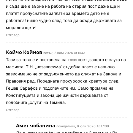
и съда ще е върне на работа на стария пост даже ще и
платят пропуснатите заплати за времето дето не е
работела! нищо чудно след това да осъди държавата за
морални щети!
Отговор
Койчо Койнов
петък, 3 юли 2026 At 6:43
Тази за това е и поставена на този пост ,защото е слуга на
мафията. Т.Н. „независима“ съдебна власт е напълно
зависима,но не от задължението да служат на Закона и
Правовия ред. Поредната прокурорска креатура след
Гешев,Сарафов и подопечните им. Само промяна на
Конституцията и закона,ще изчисти държавата от
подобните „слуги“ на Темида.
Отговор
Амет чобанина
понеделник, 6 юли 2026 At 17:09
Да я изхвърлят.Аз ще я прибера за 2 седмици.Да