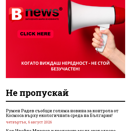
Не пропускай
Румен Радев съобщи голяма новина за контрола от
Космоса върху екологичната среда на България!
четвъртък, 6 август 2026
Как Ивайло Мирчев и троловете му лъскат здраво