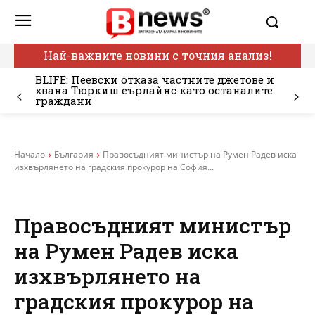
Най-важните новини с точния анализ!
BLIFE: Пеевски отказа частните джетове и
хвана Тюркиш еърлайнс като останалите
граждани
Начало
България
Правосъдният министър на Румен Радев иска
изхвърлянето на градския прокурор на София...
Правосъдният министър
на Румен Радев иска
изхвърлянето на
градския прокурор на