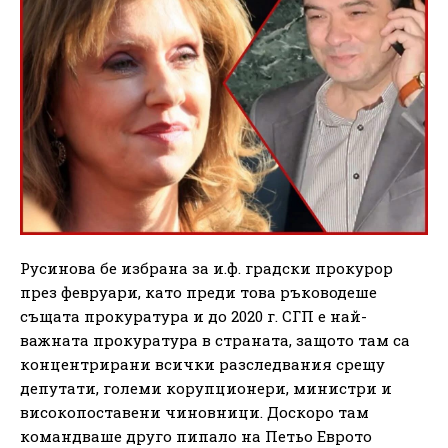
Русинова бе избрана за и.ф. градски прокурор
през февруари, като преди това ръководеше
същата прокуратура и до 2020 г. СГП е най-
важната прокуратура в страната, защото там са
концентрирани всички разследвания срещу
депутати, големи корупционери, министри и
високопоставени чиновници. Доскоро там
командваше друго пипало на Петьо Еврото