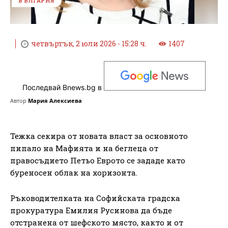
БЪЛГАРИЯ
четвъртък, 2 юли 2026 - 15:28 ч.
1407
Последвай Bnews.bg в
Автор
Мария Алексиева
Тежка секира от новата власт за основното
пипало на Мафията и на беглеца от
правосъдието Петьо Еврото се зададе като
буреносен облак на хоризонта.
Ръководителката на Софийската градска
прокуратура Емилия Русинова да бъде
отстранена от шефското място, както и от