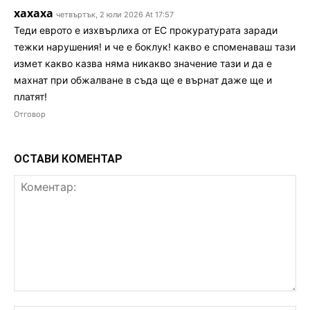
хахаха
четвъртък, 2 юли 2026 At 17:57
Теди еврото е изхвърлиха от ЕС прокуратурата заради
тежки нарушения! и че е боклук! какво е споменаваш тази
измет какво казва няма никакво значение тази и да е
махнат при обжалване в съда ще е върнат даже ще и
платят!
Отговор
ОСТАВИ КОМЕНТАР
Коментар: