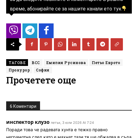
време, абонирайте се за нашите канали ето тук
ТАГОВЕ
ВСС
Емилия Русинова
Петьо Еврото
Прокурор
София
Прочетете още
6 Коментари
инспектор клузо
петък, 3 юли 2026 At 7:24
Поради това че радевата хунта е тежко правно
неграмотна след като е махнат тази тя ще обжалва в съда