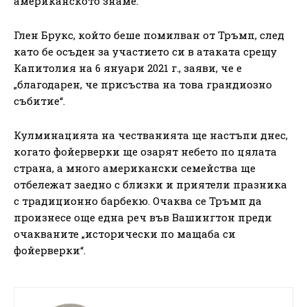
американското знаме.
Глен Брукс, който беше помилван от Тръмп, след
като бе осъден за участието си в атаката срещу
Капитолия на 6 януари 2021 г., заяви, че е
„благодарен, че присъства на това грандиозно
събитие“.
Кулминацията на честванията ще настъпи днес,
когато фойерверки ще озарят небето по цялата
страна, а много американски семейства ще
отбележат заедно с близки и приятели празника
с традиционно барбекю. Очаква се Тръмп да
произнесе още една реч във Вашингтон преди
очакваните „исторически по мащаба си
фойерверки“.