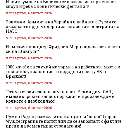
Новите умове на Борисов се оказаха изпържени от
злоупотреба с политически фентанил!
четвъртък, 6 август 2026
Залужни: Армията на Украйна и войната с Русия се
оказаха твърде модерни за остарелите доктрини на
НАТО!
четвъртък, 6 август 2026
Немският канцлер Фридрих Мерц подава оставката
си на 10 август?
четвъртък, 6 август 2026
1000 жалби за случай на тормоз на работното място и
токсично управление са подадени срещу ЕК в
Брюксел!
четвъртък, 6 август 2026
Тръмп строи военен комплекс в Белия дом: САЩ
имаме огромен запас от оръжия и произвеждаме
колкото е необходимо!
четвъртък, 6 август 2026
Румен Радев размаза италианците и “юнак” Гюров:
Чуждестранните политици да се запознаят с фактите
преди да коментират страната ни!