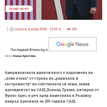
TRUMP NEWS
събота, 4 юли 2026 - 13:05 ч.
156
Последвай Bnews.bg в
Автор
Елица Христова
Американската идентичност е подложена на
„нова атака“ от страна на „радикали и
екстремисти“ на собствената си земя, заяви
президентът на САЩ Доналд Тръмп, цитиран от
Франс прес, в реч пред паметника в Ръшмор
навръх празника за 250 години САЩ.