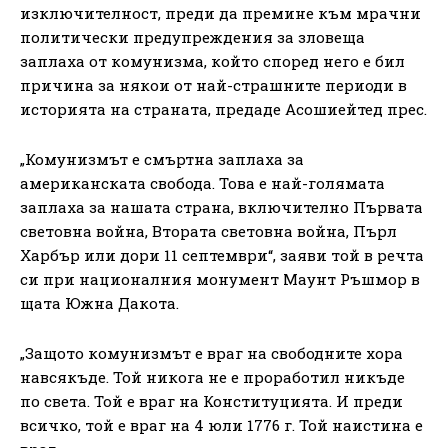
изключителност, преди да премине към мрачни
политически предупреждения за зловеща
заплаха от комунизма, който според него е бил
причина за някои от най-страшните периоди в
историята на страната, предаде Асошиейтед прес.
„Комунизмът е смъртна заплаха за
американската свобода. Това е най-голямата
заплаха за нашата страна, включително Първата
световна война, Втората световна война, Пърл
Харбър или дори 11 септември“, заяви той в речта
си при националния монумент Маунт Ръшмор в
щата Южна Дакота.
„Защото комунизмът е враг на свободните хора
навсякъде. Той никога не е проработил никъде
по света. Той е враг на Конституцията. И преди
всичко, той е враг на 4 юли 1776 г. Той наистина е