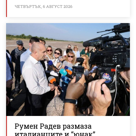
ЧЕТВЪРТЪК, 6 АВГУСТ 2026
Румен Радев размаза
италианците и “юнак”