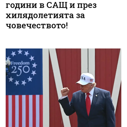
години в САЩ и през
хилядолетията за
човечеството!