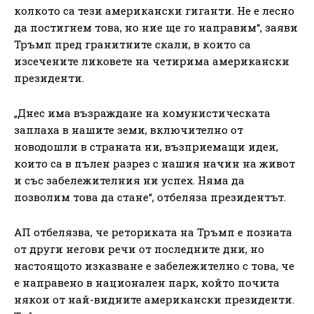
колкото са тези американски гиганти. Не е лесно
да постигнем това, но ние ще го направим“, заяви
Тръмп пред гранитните скали, в които са
изсечените ликовете на четирима американски
президенти.
„Днес има възраждане на комунистическата
заплаха в нашите земи, включително от
новодошли в страната ни, възприемащи идеи,
които са в пълен разрез с нашия начин на живот
и със забележителния ни успех. Няма да
позволим това да стане“, отбеляза президентът.
АП отбелязва, че реториката на Тръмп е позната
от други негови речи от последните дни, но
настоящото изказване е забележително с това, че
е направено в национален парк, който почита
някои от най-видните американски президенти.