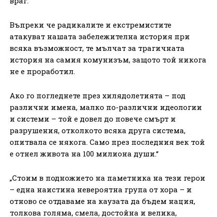
враг.
Въпреки че радикалите и екстремистите
атакуват нашата забележителна история при
всяка възможност, те мълчат за трагичната
история на самия комунизъм, защото той никога
не е проработил.
Ако го погледнете през хилядолетията – под
различни имена, малко по-различни идеологии
и системи – той е довел до повече смърт и
разрушения, отколкото всяка друга система,
опитвала се някога. Само през последния век той
е отнел живота на 100 милиона души.“
„Стоим в подножието на паметника на тези герои
– една наистина невероятна група от хора – и
отново се отдаваме на каузата да бъдем нация,
толкова голяма, смела, достойна и велика,