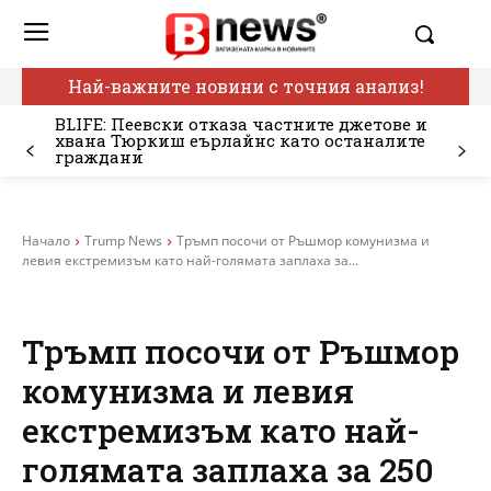
Най-важните новини с точния анализ!
BLIFE: Пеевски отказа частните джетове и
хвана Тюркиш еърлайнс като останалите
граждани
Начало
Trump News
Тръмп посочи от Ръшмор комунизма и
левия екстремизъм като най-голямата заплаха за...
Тръмп посочи от Ръшмор
комунизма и левия
екстремизъм като най-
голямата заплаха за 250