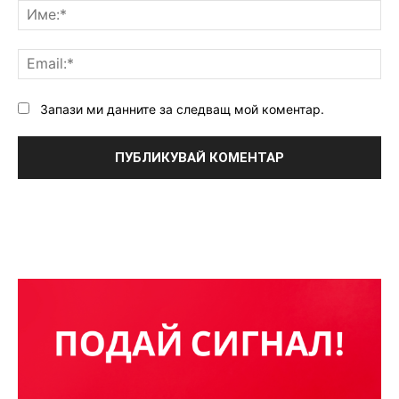
Им
Ema
Запази ми данните за следващ мой коментар.