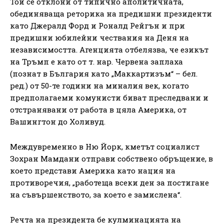
Той се отклони от типично аполитичната,
обединяваща реторика на предишни президенти
като Джералд Форд и Роналд Рейгън и при
предишни юбилейни чествания на Деня на
независимостта. Агенцията отбелязва, че езикът
на Тръмп е като от т. нар. Червена заплаха
(познат в България като „Маккартизъм“ – бел.
ред.) от 50-те години на миналия век, когато
предполагаеми комунисти биват преследвани и
отстранявани от работа в цяла Америка, от
Вашингтон до Холивуд.
Междувременно в Ню Йорк, кметът социалист
Зохран Мамдани отправи собствено обръщение, в
което представи Америка като нация на
противоречия, „работеща всеки ден за постигане
на съвършенството, за което е замислена“.
Речта на президента бе кулминацията на