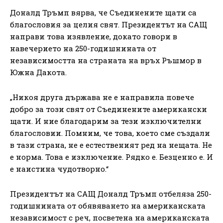
Доналд Тръмп вярва, че Съединените щати са
благословия за целия свят. Президентът на САЩ
направи това изявление, докато говори в
навечерието на 250-годишнината от
независимостта на страната на връх Ръшмор в
Южна Дакота.
„Никоя друга държава не е направила повече
добро за този свят от Съединените американски
щати. И ние благодарим за тези изключителни
благословии. Помним, че това, което сме създали
в тази страна, не е естественият ред на нещата. Не
е норма. Това е изключение. Рядко е. Безценно е. И
е наистина чудотворно.“
Президентът на САЩ Доналд Тръмп отбеляза 250-
годишнината от обявяването на американската
независимост с реч, посветена на американската