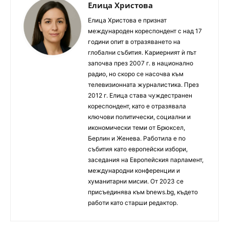
Елица Христова
Елица Христова е признат
международен кореспондент с над 17
години опит в отразяването на
глобални събития. Кариерният ѝ път
започва през 2007 г. в национално
радио, но скоро се насочва към
телевизионната журналистика. През
2012 г. Елица става чуждестранен
кореспондент, като е отразявала
ключови политически, социални и
икономически теми от Брюксел,
Берлин и Женева. Работила е по
събития като европейски избори,
заседания на Европейския парламент,
международни конференции и
хуманитарни мисии. От 2023 се
присъединява към bnews.bg, където
работи като старши редактор.