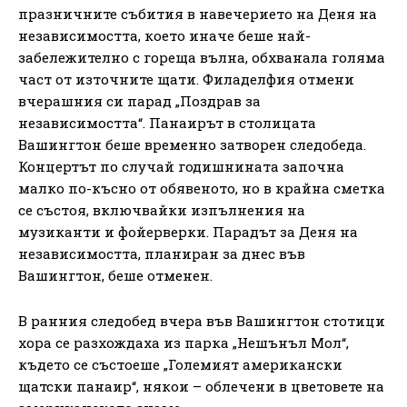
празничните събития в навечерието на Деня на
независимостта, което иначе беше най-
забележително с гореща вълна, обхванала голяма
част от източните щати. Филаделфия отмени
вчерашния си парад „Поздрав за
независимостта“. Панаирът в столицата
Вашингтон беше временно затворен следобеда.
Концертът по случай годишнината започна
малко по-късно от обявеното, но в крайна сметка
се състоя, включвайки изпълнения на
музиканти и фойерверки. Парадът за Деня на
независимостта, планиран за днес във
Вашингтон, беше отменен.
В ранния следобед вчера във Вашингтон стотици
хора се разхождаха из парка „Нешънъл Мол“,
където се състоеше „Големият американски
щатски панаир“, някои – облечени в цветовете на