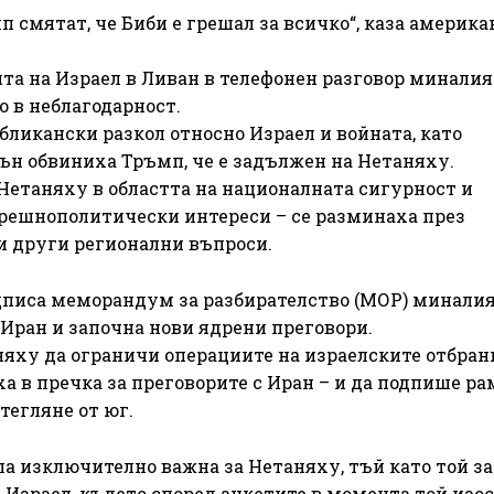
 смятат, че Биби е грешал за всичко“, каза америка
а на Израел в Ливан в телефонен разговор миналия
о в неблагодарност.
ликански разкол относно Израел и войната, като
ън обвиниха Тръмп, че е задължен на Нетаняху.
Нетаняху в областта на националната сигурност и
трешнополитически интереси – се разминаха през
 и други регионални въпроси.
дписа меморандум за разбирателство (МОР) миналия
 Иран и започна нови ядрени преговори.
няху да ограничи операциите на израелските отбра
ха в пречка за преговорите с Иран – и да подпише р
тегляне от юг.
ла изключително важна за Нетаняху, тъй като той з
 Израел, където според анкетите в момента той изос