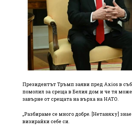
Президентът Тръмп заяви пред Axios в съб
помолил за среща в Белия дом и че тя може
завърне от срещата на върха на НАТО.
„Разбираме се много добре. [Нетаняху] знае
визирайки себе си.