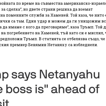
 войната по време на съвместна американско-израел
 за сделка“, но двете страни решиха да вземат
на поменните служби за Хаменей. Той каза, че нито 
Всички са там. Един удар и можем да ги унищожим в
 да имаме с кого да преговаряме“, каза Тръмп. Той д
на погребението на Хаменей, тъй като си е мислил, 
предположи Тръмп. В статията се отбелязва също, че
ския премиер Бенямин Нетаняху са избледнели.