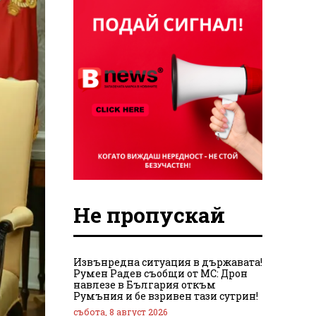
Не пропускай
Извънредна ситуация в държавата!
Румен Радев съобщи от МС: Дрон
навлезе в България откъм
Румъния и бе взривен тази сутрин!
събота, 8 август 2026