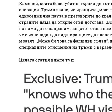
Хаменей, който беше убит в първия ден от
операция. Тръмп заяви, че иранците „молят
едноседмична пауза в преговорите до края 
страните няма да открие огън дотогава. „
но няма да го направим, защото тогава няма
че е изненадан да види иранците да плачат 
мразят. „Може би това са фалшиви сълзи“, 
специалните отношения на Тръмп с израел
Цялата статия вижте тук: