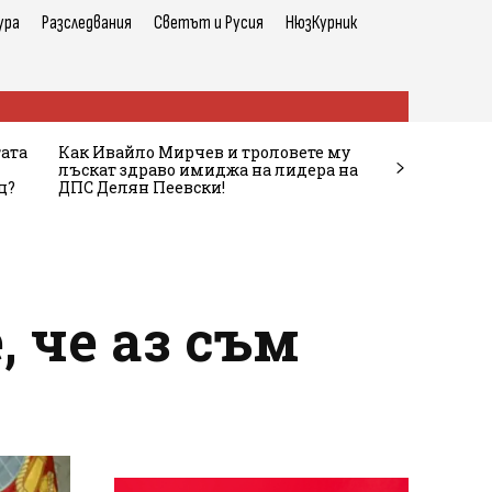
ура
Разследвания
Светът и Русия
НюзКурник
тата
Как Ивайло Мирчев и троловете му
лъскат здраво имиджа на лидера на
ц?
ДПС Делян Пеевски!
 че аз съм