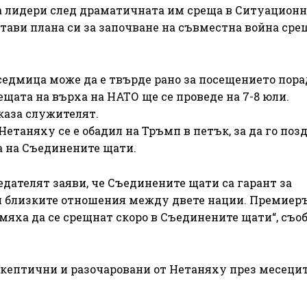
а лидери след драматичната им среща в Ситуационн
стави плана си за започване на съвместна война сре
седмица може да е твърде рано за посещението пор
щата на върха на НАТО ще се проведе на 7-8 юли.
 каза служителят.
етаняху се е обадил на Тръмп в петък, за да го поз
а на Съединените щати.
дателят заяви, че Съединените щати са гарант за
ни близките отношения между двете нации. Премиер
мяха да се срещнат скоро в Съединените щати“, съ
-скептични и разочаровани от Нетаняху през месецит