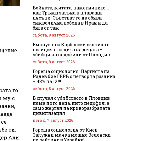
Войната, митата, паметниците …
как Тръмп затъна в плаващи
пясъци! Съветват го да обяви
символична победа в Иран и да
бяга от там
събота, 8 август 2026
Емануела и Карбовски скочиха с
позиция в защита на децата –
ещение
убийци на педофили от Пловдив
събота, 8 август 2026
Гореща социология: Партията на
Радев бие ГЕРБ с четворна разлика
– 43% на 12 !!!
събота, 8 август 2026
рата го
а му с
В случая с убийството в Пловдив
няма нито деца, нито педофил, а
заяви,
само жертви на криворазбраната
цивилизация
оведе
петък, 7 август 2026
 се
бе си.
Гореща социология от Киев:
Залужни мачка мощно Зеленски
дер Али
по рейтинг в Украйна!