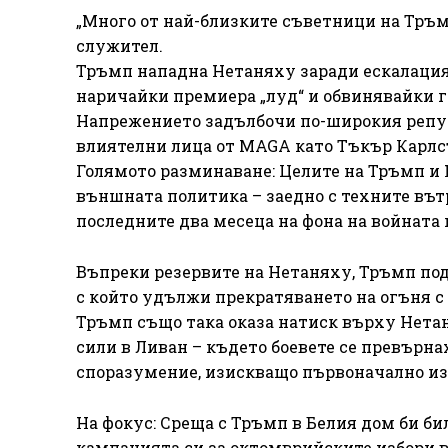
„Много от най-близките съветници на Тръмп
служител.
Тръмп нападна Нетаняху заради ескалацият
наричайки премиера „луд“ и обвинявайки г
Напрежението задълбочи по-широкия репуб
влиятелни лица от MAGA като Тъкър Карлс
Голямото разминаване: Целите на Тръмп и 
външната политика – заедно с техните въ
последните два месеца на фона на войната
Въпреки резервите на Нетаняху, Тръмп по
с който удължи прекратяването на огъня с
Тръмп също така оказа натиск върху Нета
сили в Ливан – където боевете се превърна
споразумение, изискващо първоначално из
На фокус: Среща с Тръмп в Белия дом би би
кампанията си за октомврийските избори в