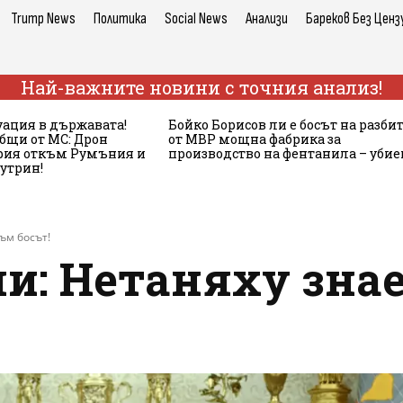
Trump News
Политика
Social News
Анализи
Бареков Без Ценз
Най-важните новини с точния анализ!
ация в държавата!
Бойко Борисов ли е босът на разби
бщи от МС: Дрон
от МВР мощна фабрика за
ария откъм Румъния и
производство на фентанила – убие
сутрин!
съм босът!
и: Нетаняху знае,