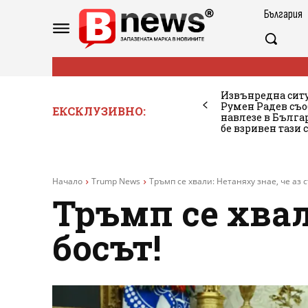
България
Извънредна ситу
Румен Радев съо
ЕКСКЛУЗИВНО:
навлезе в Бълг
бе взривен тази 
Начало
Trump News
Тръмп се хвали: Нетаняху знае, че аз 
Тръмп се хвал
босът!