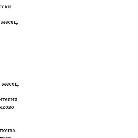
нски
 месец,
 месец,
нителни
амково
апочва
тава.