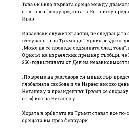
Това би била първата среща между двамат
стая през февруари, когато Нетаняху пред
Иран.
Израелски служител заяви, че следващата 
пътуването на Тръмп до Турция, където сре
„Може да се проведе седмицата след това“,
Офисът на израелския премиер съобщи, че Н
250-годишнината от Ден на независимостт
„По време на разговора си министър-предсе
глобалната свобода и че Израел високо це
Нетаняху и президентът Тръмп се споразу
от офиса на Нетаняху.
Хората в орбитата на Тръмп стават все по
срещата им през февруари.