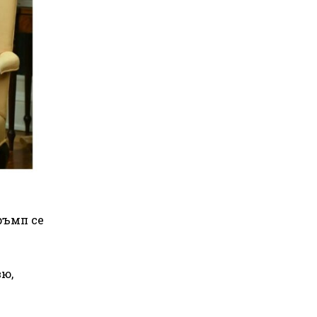
е
ръмп се
вю,