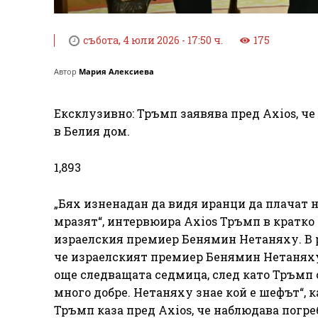
събота, 4 юли 2026 - 17:50 ч.
175
Автор
Мария Алексиева
Ексклузивно: Тръмп заявява пред Axios, ч
в Белия дом.
1,893
„Бях изненадан да видя иранци да плачат н
мразят“, интервюира Axios Тръмп в кратко
израелския премиер Бенямин Нетаняху. В р
че израелският премиер Бенямин Нетаняху 
още следващата седмица, след като Тръмп с
много добре. Нетаняху знае кой е шефът“, 
Тръмп каза пред Axios, че наблюдава погр