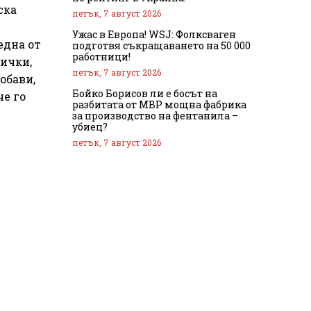
ска
петък, 7 август 2026
Ужас в Европа! WSJ: Фолксваген
една от
подготвя съкращаването на 50 000
работници!
сички,
петък, 7 август 2026
обави,
Бойко Борисов ли е босът на
че го
разбитата от МВР мощна фабрика
за производство на фентанила –
убиец?
петък, 7 август 2026