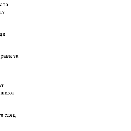
ата
щу
ади
драви за
ът
общиха
е след