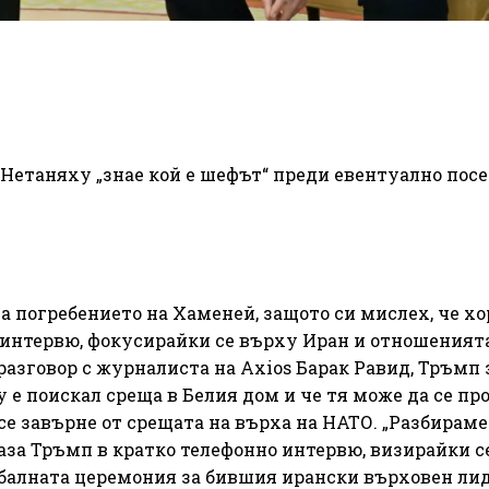
е Нетаняху „знае кой е шефът“ преди евентуално пос
а погребението на Хаменей, защото си мислех, че хо
 интервю, фокусирайки се върху Иран и отношеният
азговор с журналиста на Axios Барак Равид, Тръмп 
е поискал среща в Белия дом и че тя може да се пр
е завърне от срещата на върха на НАТО. „Разбираме
каза Тръмп в кратко телефонно интервю, визирайки се
ебалната церемония за бившия ирански върховен ли