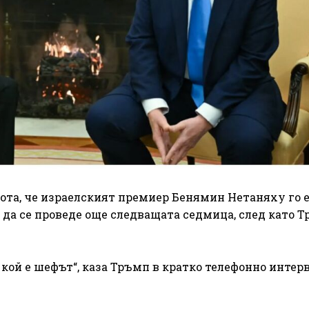
ота, че израелският премиер Бенямин Нетаняху го 
 да се проведе още следващата седмица, след като Т
 кой е шефът“, каза Тръмп в кратко телефонно интер