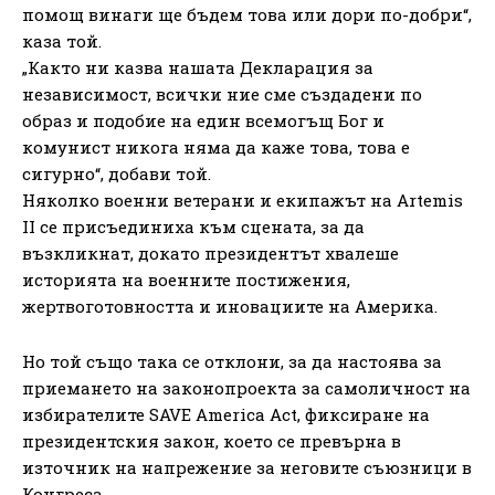
помощ винаги ще бъдем това или дори по-добри“,
каза той.
„Както ни казва нашата Декларация за
независимост, всички ние сме създадени по
образ и подобие на един всемогъщ Бог и
комунист никога няма да каже това, това е
сигурно“, добави той.
Няколко военни ветерани и екипажът на Artemis
II се присъединиха към сцената, за да
възкликнат, докато президентът хвалеше
историята на военните постижения,
жертвоготовността и иновациите на Америка.
Но той също така се отклони, за да настоява за
приемането на законопроекта за самоличност на
избирателите SAVE America Act, фиксиране на
президентския закон, което се превърна в
източник на напрежение за неговите съюзници в
Конгреса.