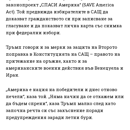
законопроект „СПАСИ Америка“ (SAVE America
Act). Той предвижда избирателите в САЩ да
доказват гражданството си при записване за
гласуване и да показват лична карта със снимка
при федерални избори.
Тръмп говори и за мерки за защита на Второто
поправка в Конституцията на САЩ – правото на
притежание на оръжие, както и за
американските военни действия във Венецуела и
Иран.
„Америка е нация на победители и днес отново
печели“, каза той. „Няма начин да се откажем или
да бъдем спрени“, каза Тръмп малко след като
започна речта си със закъснение поради
предупреждения заради летни бури.