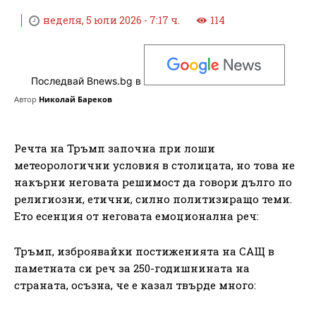
неделя, 5 юли 2026 - 7:17 ч.
114
Последвай Bnews.bg в
Автор
Николай Бареков
Речта на Тръмп започна при лоши
метеорологични условия в столицата, но това не
накърни неговата решимост да говори дълго по
религиозни, етични, силно политизиращо теми.
Ето есенция от неговата емоционална реч:
Тръмп, изброявайки постиженията на САЩ в
паметната си реч за 250-годишнината на
страната, осъзна, че е казал твърде много: