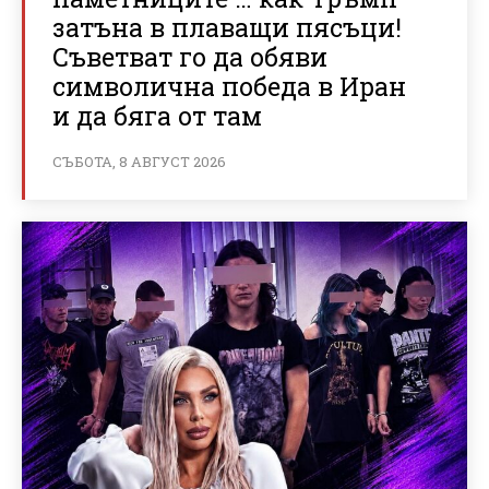
затъна в плаващи пясъци!
Съветват го да обяви
символична победа в Иран
и да бяга от там
СЪБОТА, 8 АВГУСТ 2026