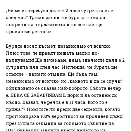
„Не ме интересува дали е 2 часа сутринта или
след час.“ Тръмп заяви, че бурята няма да
попречи на тържеството и че все пак ще
произнесе речта си.
Бурите носят късмет, независимо от всичко.
Плюс това, те правят нещата малко по-
вълнуващи! Ще изчакаме, няма значение дали е 2
сутринта или след час. Изглежда, че бурята ще
отмине – винаги отмина. Ще бъда там,
независимо от всичко, но „каквото и да се случи“
обикновено се оказва най-доброто. Събота вечер
е, НЕКА СЕ ЗАБАВЛЯВАМЕ, дори и да останем до
късно. Казват, че речта е в 11 часа. Кого го е
грижа?? Помните ли преди две седмици, когато
прогнозираха 100% вероятност за проливен дъжд
през цялата седмица за голямото събитие на
UFC, буквално минути преди началото на