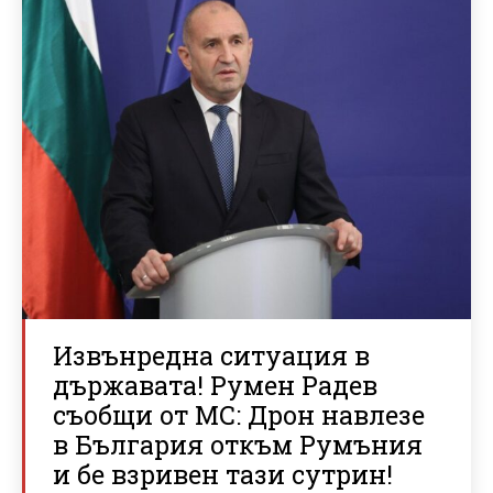
Извънредна ситуация в
държавата! Румен Радев
съобщи от МС: Дрон навлезе
в България откъм Румъния
и бе взривен тази сутрин!