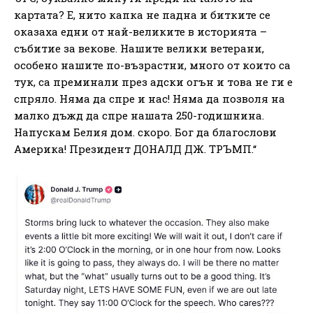
картата? Е, нито капка не падна и битките се
оказаха едни от най-великите в историята –
събитие за векове. Нашите велики ветерани,
особено нашите по-възрастни, много от които са
тук, са преминали през адски огън и това не ги е
спряло. Няма да спре и нас! Няма да позволя на
малко дъжд да спре нашата 250-годишнина.
Напускам Белия дом. скоро. Бог да благослови
Америка! Президент ДОНАЛД ДЖ. ТРЪМП.“