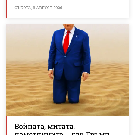
СЪБОТА, 8 АВГУСТ 2026
Войната, митата,
паметниците … как Тръмп