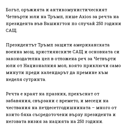
Богът, оръжията и антикомунистическият
Четвърти юли на Тръмп, пише Axios за речта на
президента във Вашингтон по случай 250 години
САЩ.
Президентът Тръмп защити американската
военна мощ, християнските САЩ и основната си
законодателна цел в отложена реч за Четвърти
юли от Националния мол, която приключи само
минути преди календарът да премине към
неделя сутринта.
Речта е краят на празник, прекъснат от
забавяния, свързани с времето, и месеци на
чествания на петдесетгодишнината – много от
които бяха съсредоточени върху президента и
неговата визия за нацията на 250 години.