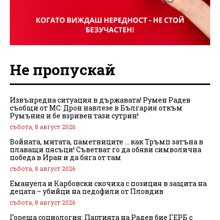
Не пропускай
Извънредна ситуация в държавата! Румен Радев
съобщи от МС: Дрон навлезе в България откъм
Румъния и бе взривен тази сутрин!
събота, 8 август 2026
Войната, митата, паметниците … как Тръмп затъна в
плаващи пясъци! Съветват го да обяви символична
победа в Иран и да бяга от там
събота, 8 август 2026
Емануела и Карбовски скочиха с позиция в защита на
децата – убийци на педофили от Пловдив
събота, 8 август 2026
Гореща социология: Партията на Радев бие ГЕРБ с