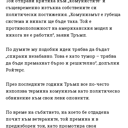
Той отправи критика към „комунистите“ и
същевременно изтъкна собствените си
политически постижения. „Комунизмът е губеща
система и винаги ще бъде така. Той е
противоположност на американския модел и
никога не е работил“, заяви Тръмп.
По думите му подобни идеи трябва да бъдат
„спирани незабавно. Това е като тумор – трябва
да бъде премахнат бързо и решително“, допълни
Ройтерс.
През последните години Тръмп все по-често
използва термина комунизъм като политическо
обвинение към свои леви опоненти.
По време на събитието, на което бе отдадена
почит към ветераните, той премина и в
предизборен тон, като промотира своя