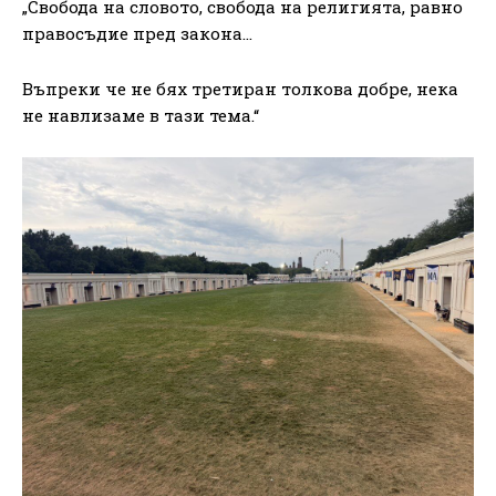
„Свобода на словото, свобода на религията, равно
правосъдие пред закона…
Въпреки че не бях третиран толкова добре, нека
не навлизаме в тази тема.“