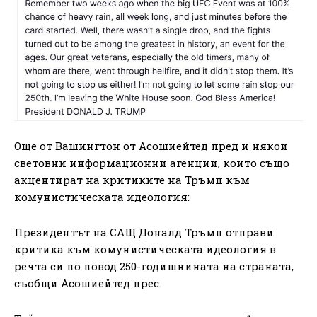
Още от Вашингтон от Асошиейтед пред и някои
световни информационни агенции, които също
акцентират на критиките на Тръмп към
комунистическата идеология:
Президентът на САЩ Доналд Тръмп отправи
критика към комунистическата идеология в
речта си по повод 250-годишнината на страната,
съобщи Асошиейтед прес.