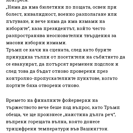
„Няма да има бюлетини по пощата, освен при
болест, инвалидност, военно разполагане или
пътуване, и вече няма да има измами на
изборите“, каза президентът, който често
разпространява неоснователни твърдения за
масови изборни измами.
Тръмп се качи на сцената, след като бурите
принудиха тълпи от посетители на събитието да
се евакуират, да потърсят временен подслон и
след това да бъдат отново проверени през
контролно-пропускателните пунктове, когато
портите бяха отворени отново.
Времето на финалните фойерверки на
тържеството вече беше под въпрос, като Тръмп
обеща, че ще произнесе „наистина дълга реч“,
въпреки горещата вълна, която донесе
трицифрени температури във Вашингтон.