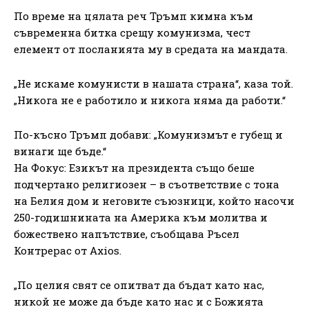
По време на цялата реч Тръмп кимна към
съвременна битка срещу комунизма, чест
елемент от посланията му в средата на мандата.
„Не искаме комунисти в нашата страна“, каза той.
„Никога не е работило и никога няма да работи.“
По-късно Тръмп добави: „Комунизмът е губещ и
винаги ще бъде.“
На Фокус: Езикът на президента също беше
подчертано религиозен – в съответствие с тона
на Белия дом и неговите съюзници, който насочи
250-годишнината на Америка към молитва и
божествено напътствие, съобщава Ръсел
Контрерас от Axios.
„По целия свят се опитват да бъдат като нас,
никой не може да бъде като нас и с Божията