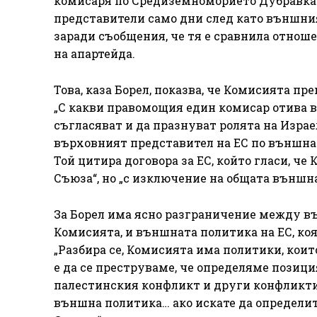
комисаря по Средиземноморието Дубравка 
представители само дни след като външни
заради съобщения, че тя е сравнила отнош
на апартейда.
Това, каза Борел, показва, че Комисията пр
„С какви правомощия един комисар отива в И
съгласяват и да празнуват ролята на Израе
върховният представител на ЕС по външната
Той цитира договора за ЕС, който гласи, ч
Съюза“, но „с изключение на общата външна
За Борел има ясно разграничение между въ
Комисията, и външната политика на ЕС, коя
„Разбира се, Комисията има политики, които
е да се преструваме, че определяме позици
палестинския конфликт и други конфликти 
външна политика… ако искате да определит