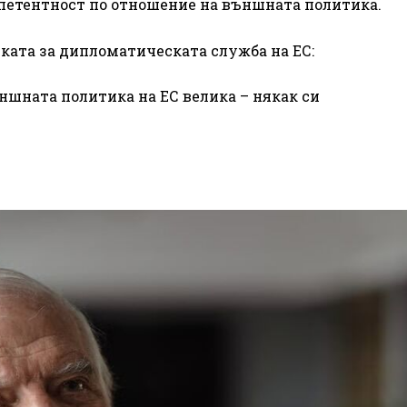
мпетентност по отношение на външната политика.
тката за дипломатическата служба на ЕС:
ншната политика на ЕС велика – някак си