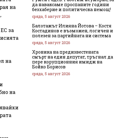
да наваксаме проспаните години
рая на
безхаберие и политическа немощ!
,
сряда, 5 август 2026
Балотажът Илияна Йотова – Костя
ЕС за
Костадинов е възможен, логичен и
полезен за партийната ни система
мисията
сряда, 5 август 2026
Хроника на предизвестената
смърт на един депутат, тръгнал да
ел на
пере корупционния имидж на
Бойко Борисов
сряда, 5 август 2026
и
бно на
нявайки
ората