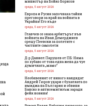
министър на Бойко Борисов
сряда, 5 август 2026
Европа и Русия започнаха тайни
преговори за край на войната в
Украйна! Ето къде
сряда, 5 август 2026
Главчев се оказа арбитърът във
войната на Иван Демерджиев
срещу Пеевски за полетите с
частните самолети
сряда, 5 август 2026
Д-р Даниел Парушев от ПБ: Няма
по хубаво от това една жена да чуе
деща
думичката „мамо“
сряда, 5 август 2026
Необявеният от никого кандидат
чна
Андрей Гюров удари с бухалката по
имиджа на България и обвини
Банско в антисемитизъм заради
фейк новина!
кой
сряда, 5 август 2026
ката
Румен Радев: Работим неуморно, за