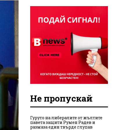
Не пропускай
Гуруто на либералите от жълтите
павета защити Румен Радев и
размаза един твърде глупав