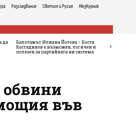
ура
Разследвания
Светът и Русия
НюзКурник
а да
Балотажът Илияна Йотова – Костя
Костадинов е възможен, логичен и
полезен за партийната ни система
л обвини
омощия във