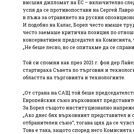
висшия дипломат на ЕС – включително след 
успя да се противопостави на Сергей Лавр
в лъжа за отравянето на руския опозицион
И подобно на Калас, Борел често имаше тр
често заемаше критична позиция по отнош
консервативен председател на Комисията, ч
„Не беше лесно, но се опитахме да се справи
Той си спомни как през 2021 г. фон дер Л
стартираха Съвета по търговия и технолог
областта на търговията и технологиите.
„От страна на САЩ той беше председателст
Европейския съюз върховният представител
За Борел същото институционално напрежен
„Ако днес бях върховният представител и с
отбранителен съюз“, тогава щях да се чувст
Това е така, защото според него Комисията 