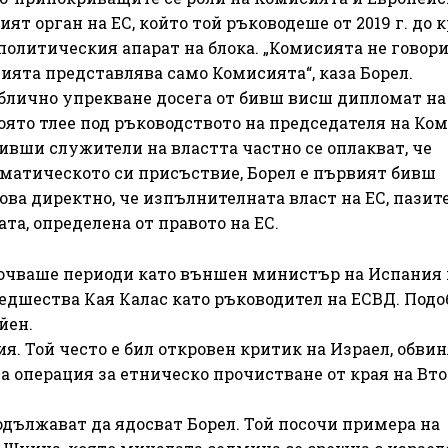
т орган на ЕС, който той ръководеше от 2019 г. до к
ополитическия апарат на блока. „Комисията не говори
ята представлява само Комисията“, каза Борел.
блично упрекване досега от бивш висш дипломат на 
ято тлее под ръководството на председателя на Ко
ивши служители на властта частно се оплакват, че
атическото си присъствие, Борел е първият бивш
ва директно, че изпълнителната власт на ЕС, пазит
та, определена от правото на ЕС.
ключваше периоди като външен министър на Испания 
едшества Кая Калас като ръководител на ЕСВД. Подо
йен.
ия. Той често е бил откровен критик на Израел, обви
а операция за етническо прочистване от края на Вт
дължават да ядосват Борел. Той посочи примера на