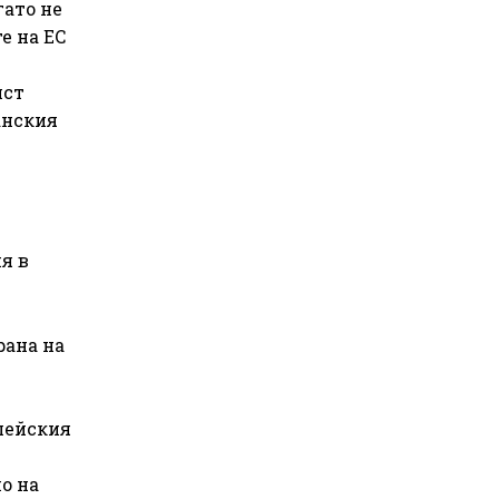
гато не
е на ЕС
ист
анския
я в
рана на
опейския
о на