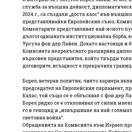
служба за външна дейност, дипломатическия
2024 г., са създали „доста хаос“ във външн
представлявайки Европейския съюз; Комиси
Коментарите представляват най-ясното пу
дългогодишната институционална борба, ко
Урсула фон дер Лайен. Докато настоящи и б
Комисията непрекъснато разширява диплом
върховен представител, който твърди толко
договорите, всъщност е прекрачила граница
Борел, ветеран политик, чиято кариера в
председател на Европейския парламент, пр
Калас, той също се е сблъсквал с фон дер Ла
Борел рядко се е отклонявал от силни мнен
го в геноцид и „извършване на най-голямат
световна война“.
Обращенията на Комисията към Израел про