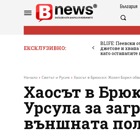
България
BLIFE: Пеевски о
ЕКСКЛУЗИВНО:
джетове и хван
като останалите
Начало
Светът и Русия
Хаосът в Брюксел: Жозеп Борел обв
Хаосът в Брюк
Урсула за за
външната пол