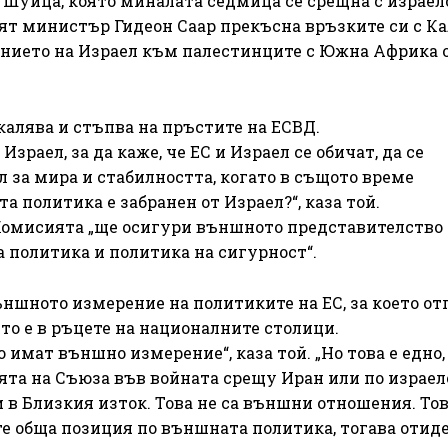
Шуица, която миналата седмица се срещна с израел
ят министър Гидеон Саар прекъсна връзките си с Ка
ението на Израел към палестинците с Южна Африка о
екалява и стъпва на пръстите на ЕСВД.
зраел, за да каже, че ЕС и Израел се обичат, да се
л за мира и стабилността, когато в същото време
 политика е забранен от Израел?“, каза той.
е Комисията „ще осигури външното представителство
 политика и политика на сигурност“.
ншното измерение на политиките на ЕС, за което от
то е в ръцете на националните столици.
 имат външно измерение“, каза той. „Но това е едно,
ята на Съюза във войната срещу Иран или по израел
в Близкия изток. Това не са външни отношения. Тов
е обща позиция по външната политика, тогава отиде