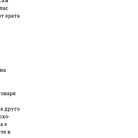
ски
лас
т ерата
 на
говаря
 а друго
ско-
а е
те в