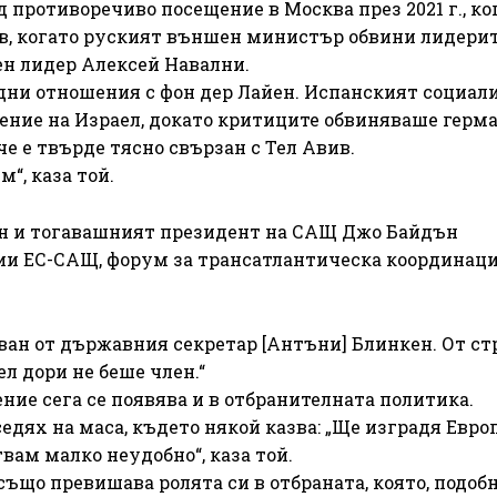
противоречиво посещение в Москва през 2021 г., ко
ов, когато руският външен министър обвини лидерит
ен лидер Алексей Навални.
удни отношения с фон дер Лайен. Испанският социал
ение на Израел, докато критиците обвиняваше герм
е е твърде тясно свързан с Тел Авив.
м“, каза той.
айен и тогавашният президент на САЩ Джо Байдън
ии ЕС-САЩ, форум за трансатлантическа координаци
ван от държавния секретар [Антъни] Блинкен. От ст
 дори не беше член.“
ие сега се появява и в отбранителната политика.
едях на маса, където някой казва: „Ще изградя Евр
вам малко неудобно“, каза той.
също превишава ролята си в отбраната, която, подобн