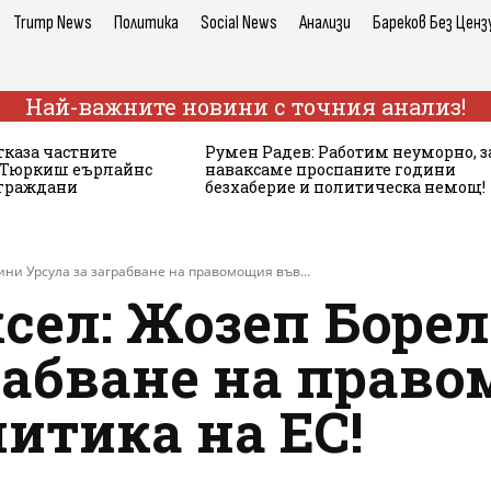
Trump News
Политика
Social News
Анализи
Бареков Без Ценз
Най-важните новини с точния анализ!
тказа частните
Румен Радев: Работим неуморно, з
а Тюркиш еърлайнс
наваксаме проспаните години
 граждани
безхаберие и политическа немощ!
ини Урсула за заграбване на правомощия във...
сел: Жозеп Боре
грабване на прав
итика на ЕС!