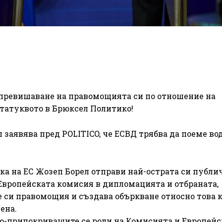
в превишаване на правомощията си по отношение на
татуквото в Брюксел Политико!
заявява пред POLITICO, че ЕСВД трябва да поеме во
а на ЕС Жозеп Борел отправи най-острата си публи
Европейската комисия в дипломацията и отбраната,
е си правомощия и създава объркване относно това 
ена.
 по-припокриващите се роли на Комисията и Европейс