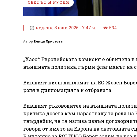
СВЕТЪТ И РУСИЯ
неделя, 5 юли 2026 - 7:47 ч.
534
Автор
Елица Христова
„Хаос“: Европейската комисия е обвинена 
външната политика, гърми флагманът на с
Бившият висш дипломат на ЕС Жозеп Борел 
роля в дипломацията и отбраната.
Бившият ръководител на външната политик
критика досега към нарастващата роля на 
твърдейки, че тя излиза извън договорнит
говори от името на Европа на световната сц
В интервю за POLITICO Борел заяви, че все