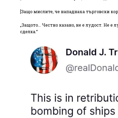
[Защо мислите, че нападнаха търговски кор
„Защото… Честно казано, не е лудост. Не е 
сделка.“