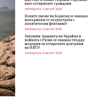
като останалите граждани
четвъртък, 6 август 2026
Новите умове на Борисов се оказаха
изпържени от злоупотреба с
политически фентанил!
четвъртък, 6 август 2026
Залужни: Армията на Украйна и
войната с Русия се оказаха твърде
модерни за остарелите доктрини
на НАТО!
четвъртък, 6 август 2026