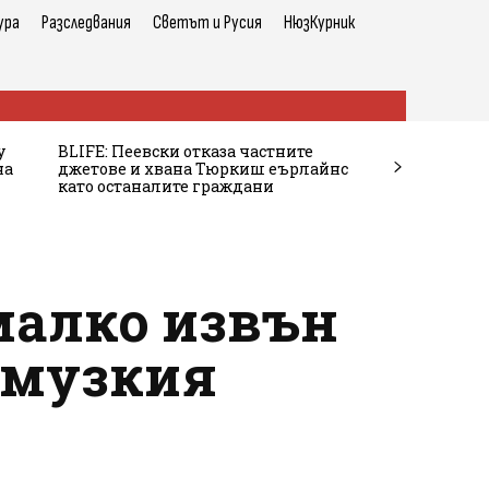
ура
Разследвания
Светът и Русия
НюзКурник
у
BLIFE: Пеевски отказа частните
на
джетове и хвана Тюркиш еърлайнс
като останалите граждани
малко извън
Ормузкия