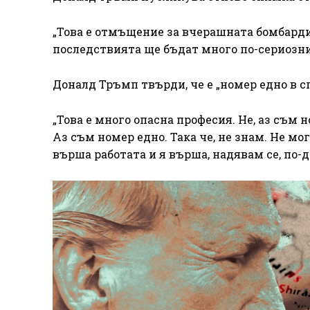
„Това е отмъщение за вчерашната бомбардир
последствията ще бъдат много по-сериозни
Доналд Тръмп твърди, че е „номер едно в с
„Това е много опасна професия. Не, аз съм 
Аз съм номер едно. Така че, не знам. Не мо
върша работата и я върша, надявам се, по-д