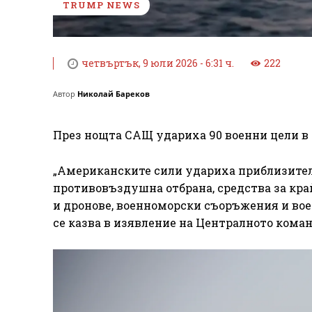
TRUMP NEWS
четвъртък, 9 юли 2026 - 6:31 ч.
222
Автор
Николай Бареков
През нощта САЩ удариха 90 военни цели в 
„Американските сили удариха приблизител
противовъздушна отбрана, средства за кр
и дронове, военноморски съоръжения и вое
се казва в изявление на Централното кома