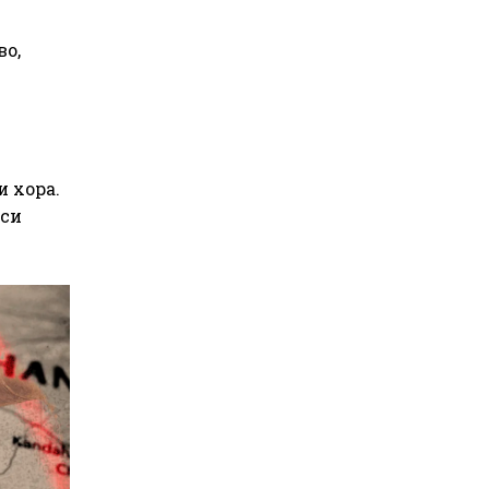
во,
и хора.
 си