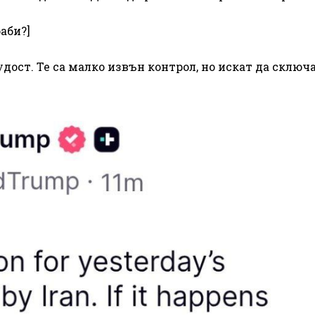
аби?]
лудост. Те са малко извън контрол, но искат да сключ