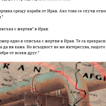
овка срещу кораби от Иран. Ако това се случи отно
.“
писъка с жертви“ в Иран:
номер едно в списъка с жертви в Иран. Те са прекрасн
га да ви кажа. Но всъщност не ме интересува, защото
обре от всеки друг.“