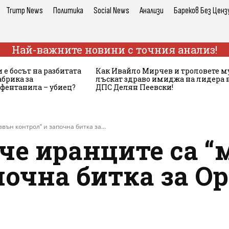
Trump News
Политика
Social News
Анализи
Бареков Без Ценз
Най-важните новини с точния анализ!
 е босът на разбитата
Как Ивайло Мирчев и троловете м
брика за
лъскат здраво имиджа на лидера 
 фентанила – убиец?
ДПС Делян Пеевски!
вън контрол” и започна битка за...
че иранците са “
почна битка за 