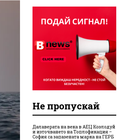
Не пропускай
Далаверата на века в АЕЦ Козлодуй
и източването на Топлофикация –
София са запазената марка на ГЕРБ