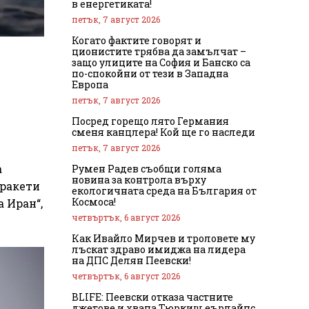
в енергетиката!
петък, 7 август 2026
Когато фактите говорят и
ционистите трябва да замълчат –
защо улиците на София и Банско са
по-спокойни от тези в Западна
Европа
петък, 7 август 2026
Посред горещо лято Германия
сменя канцлера! Кой ще го наследи
петък, 7 август 2026
а
Румен Радев съобщи голяма
новина за контрола върху
 ракети
екологичната среда на България от
Космоса!
 Иран“,
четвъртък, 6 август 2026
Как Ивайло Мирчев и троловете му
лъскат здраво имиджа на лидера
на ДПС Делян Пеевски!
четвъртък, 6 август 2026
BLIFE: Пеевски отказа частните
джетове и хвана Тюркиш еърлайнс