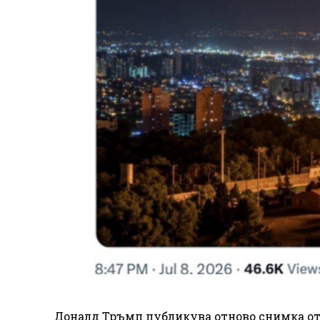
Доналд Тръмп публикува отново снимка от у