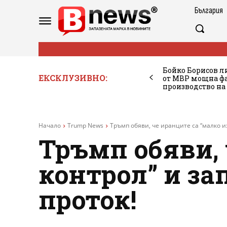
България
Бойко Борисов ли
ЕКСКЛУЗИВНО:
от МВР мощна фа
производство на
Начало
Trump News
Тръмп обяви, че иранците са “малко из
Тръмп обяви, 
контрол” и за
проток!