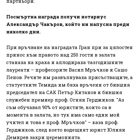
партньори.
Посмъртна награда получи нотариус
Александър Чакъров, който ни напусна преди
няколко дни.
При връчване на наградата Гран при за цялостен
принос към правото над 250 гости в залата
станаха на крака и аплодираха тазгодишните
лауреати – професорите Васил Мръчков и Сашо
Пенов. Речите им развълнуваха присъстващите, а
статуетките Темида им бяха връчени от бившия
председател на САК Петър Китанов и бившия
служебен премиер проф. Огнян Герджиков. "Аз
съм обучавал 90% от юристите, които са в
момента в залата, но тук има само един мой
учител и това е проф. Мръчков" – каза проф.
Герджиков, след което водещият юрист Юлиян
Демирев закри церемонията.