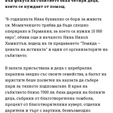
във фокуса на събитието бяха четири деца,
които се нуждаят от помощ.
"8-годишната Ивка буквално се бори за живота
си. Момиченцето трябва да бъде спешно
оперирано в Германия, за което са нужни 15 000
евро", обяви още в началото Нина Никол
Хамилтън, водещ на тв предаването "Темида –
цената на истината" и един от организаторите на
събитието.
В залата присъстваха и деца с церебрална
парализа заедно със своите семейства, а балът на
юристите беше посветен на каузата да събере
пари за тяхното подпомагане. В края на
събитието близо 7000 лв. бяха дарени на болните
деца, събрани от благотворетелна томбола,
процент от благотворителния куверт, отделни
дарители и търг с картини, безвъзмездно