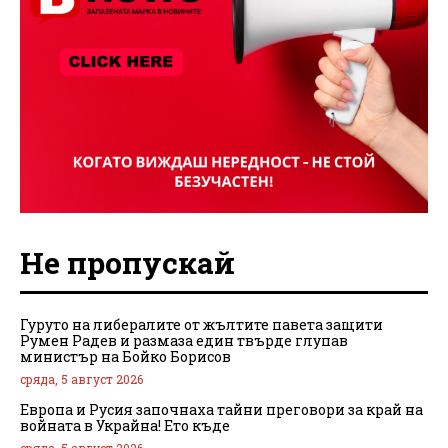
Не пропускай
Гуруто на либералите от жълтите павета защити
Румен Радев и размаза един твърде глупав
министър на Бойко Борисов
сряда, 5 август 2026
Европа и Русия започнаха тайни преговори за край на
войната в Украйна! Ето къде
сряда, 5 август 2026