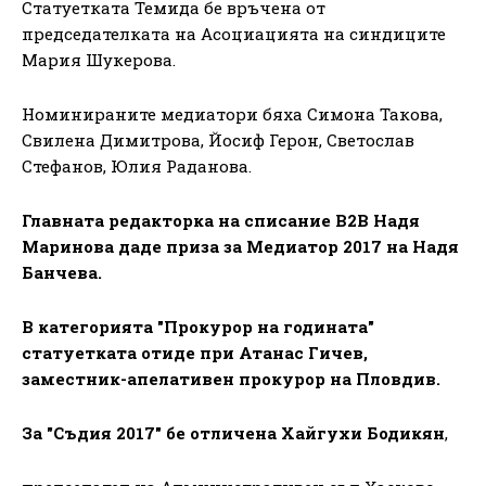
Статуетката Темида бе връчена от
председателката на Асоциацията на синдиците
Мария Шукерова.
Номинираните медиатори бяха Симона Такова,
Свилена Димитрова, Йосиф Герон, Светослав
Стефанов, Юлия Раданова.
Главната редакторка на списание В2В Надя
Маринова даде приза за Медиатор 2017 на Надя
Банчева.
В категорията "Прокурор на годината"
статуетката отиде при Атанас Гичев,
заместник-апелативен прокурор на Пловдив.
За "Съдия 2017" бе отличена Хайгухи Бодикян
,