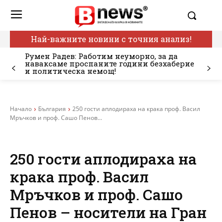
Най-важните новини с точния анализ!
Румен Радев: Работим неуморно, за да
наваксаме проспаните години безхаберие
и политическа немощ!
Начало
България
250 гости аплодираха на крака проф. Васил
Мръчков и проф. Сашо Пенов...
250 гости аплодираха на
крака проф. Васил
Мръчков и проф. Сашо
Пенов – носители на Гран