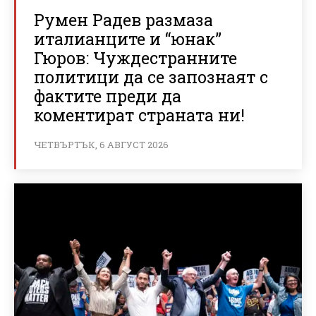
Румен Радев размаза
италианците и “юнак”
Гюров: Чуждестранните
политици да се запознаят с
фактите преди да
коментират страната ни!
ЧЕТВЪРТЪК, 6 АВГУСТ 2026