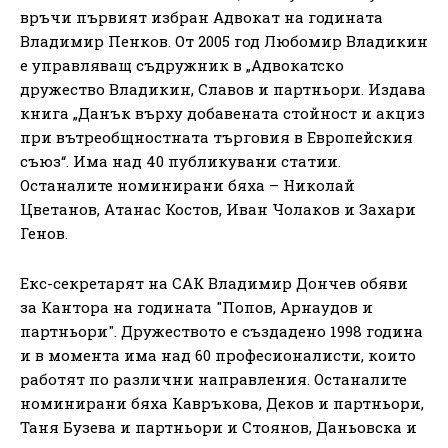
връчи първият избран Адвокат на годината
Владимир Пенков. От 2005 год Любомир Владикин
е управляващ съдружник в „Адвокатско
дружество Владикин, Славов и партньори. Издава
книга „Данък върху добавената стойност и акциз
при вътреобщностната търговия в Европейския
съюз“. Има над 40 публикувани статии.
Останалите номинирани бяха – Николай
Цветанов, Атанас Костов, Иван Чолаков и Захари
Генов.
Екс-секретарят на САК Владимир Дончев обяви
за Кантора на годината "Попов, Арнаудов и
партньори". Дружеството е създадено 1998 година
и в момента има над 60 професионалисти, които
работят по различни направления. Останалите
номинирани бяха Кавръкова, Деков и партньори,
Таня Бузева и партньори и Стоянов, Даньовска и