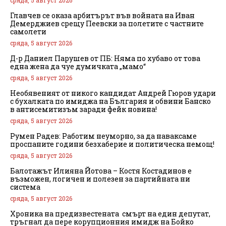
Главчев се оказа арбитърът във войната на Иван
Демерджиев срещу Пеевски за полетите с частните
самолети
сряда, 5 август 2026
Д-р Даниел Парушев от ПБ: Няма по хубаво от това
една жена да чуе думичката „мамо“
сряда, 5 август 2026
Необявеният от никого кандидат Андрей Гюров удари
с бухалката по имиджа на България и обвини Банско
в антисемитизъм заради фейк новина!
сряда, 5 август 2026
Румен Радев: Работим неуморно, за да наваксаме
проспаните години безхаберие и политическа немощ!
сряда, 5 август 2026
Балотажът Илияна Йотова – Костя Костадинов е
възможен, логичен и полезен за партийната ни
система
сряда, 5 август 2026
Хроника на предизвестената смърт на един депутат,
тръгнал да пере корупционния имидж на Бойко