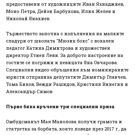
предоставени от художниците Иван Яхнаджиев,
Моно Петра, Дейзи Барбукова, Илия Желев и
Николай Янакиев.
Тържеството започна с изпълнения на малките
сладури от школата "Мюзик бокс" с вокален
педагог Катина Димитрова и художествен
директор Етиен Леви. За доброто настроение на
гостите се погрижи и певицата Яна Овчарова.
Специални видео-обръщения към номинираните
юристи отправиха депутатите Димитър Главчев,
Тома Биков, Вежди Рашидов, Кристиян Винегин и
Александър Симов.
Първо бяха връчени три специални приза
.
Омбудсманът Мая Манолова получи грамота и
статуетка за борбата, която поведе през 2017 г., да