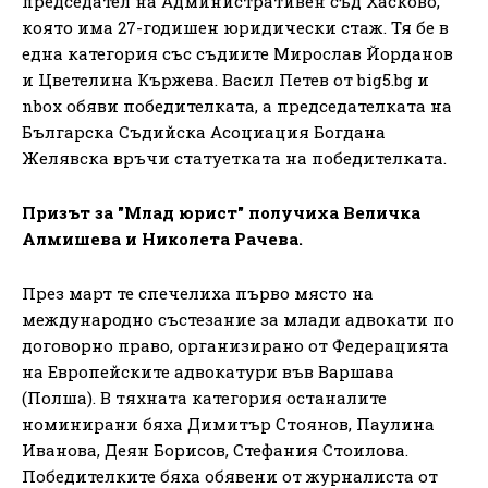
председател на Административен съд Хасково,
която има 27-годишен юридически стаж. Тя бе в
една категория със съдиите Мирослав Йорданов
и Цветелина Кържева. Васил Петев от big5.bg и
nbox обяви победителката, а председателката на
Българска Съдийска Асоциация Богдана
Желявска връчи статуетката на победителката.
Призът за "Млад юрист" получиха Величка
Алмишева и Николета Рачева.
През март те спечелиха първо място на
международно състезание за млади адвокати по
договорно право, организирано от Федерацията
на Европейските адвокатури във Варшава
(Полша). В тяхната категория останалите
номинирани бяха Димитър Стоянов, Паулина
Иванова, Деян Борисов, Стефания Стоилова.
Победителките бяха обявени от журналиста от