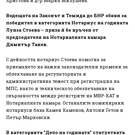
Христова и д-р Мария Милушева.
Водещата на Законът и Темида до БНР обяви за
победител в категорията Нотариус на годината
Луиза Стоева – приза й бе връчен от
председателя на Нотариалната камара
Димитър Танев.
С дейността нотариус Стоева помогна за
приемането на важни законодателни промени за
облекчаване на регулаторната и
административна тежест при регистрация на
МПС, както и техническото обезпечаване на
свързаността между регистрите на МВР-КАТ и
Нотариалната камара. Останалите номинирани
нотариуси бяха Камен Каменов, Антони Гетов и
Петър Марковски.
В категорията "Дело на годината" статуетката