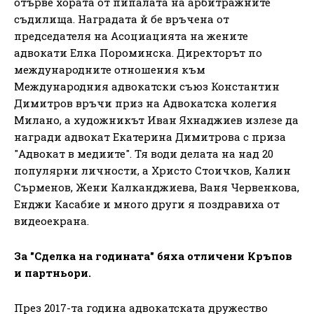
отърве хората от пипалата на арбитражните
съдилища. Наградата й бе връчена от
председателя на Асоциацията на жените
адвокати Елка Пороминска. Директорът по
международните отношения към
Международния адвокатски съюз Константин
Димитров връчи приз на Адвокатска колегия
Милано, а художникът Иван Яхнаджиев излезе да
награди адвокат Екатерина Димитрова с приза
"Адвокат в медиите". Тя води делата на над 20
популярни личности, а Христо Стоичков, Калин
Сърменов, Жени Калканджиева, Ваня Червенкова,
Енджи Касабие и много други я поздравиха от
видеоекрана.
За "Сделка на годината" бяха отличени Кръпов
и партньори.
През 2017-та година адвокатската дружество