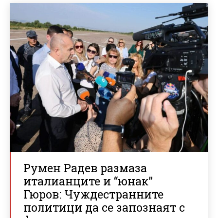
Румен Радев размаза
италианците и “юнак”
Гюров: Чуждестранните
политици да се запознаят с