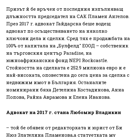
Призът й бе връчен от последния изпълняващ
длъжността председател на САК Пламен Ангелов.
През 2017 г. адвокат Гайдарска беше водещ
адвокат по осъществяването на няколко
ключови дела и сделки. Сред тях е продажбата на
100% от капитала на „Булфелд" ЕООД – собственик
на търговския център Paradise, на
южноафриканския фонд NEPI Rockcastle.
Стойността на сделката е 252.9 милиона евро и е
най-високата, оповестена до сега цена за сделка с
недвижим имот в България. Останалите
номинирани бяха Детелина Костадинова, Анна
Попова, Райна Аврамова и Елена Иванова.
Адвокат на 2017 г. стана Любомир Владикин
– той бе обявен от редакторката и юрист от Би
Нюз Злателина Пламенова,а статуетката му