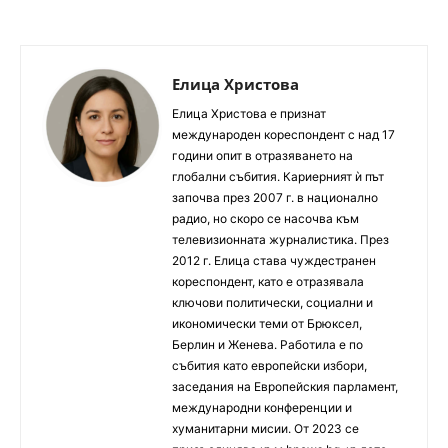
Елица Христова
Елица Христова е признат
международен кореспондент с над 17
години опит в отразяването на
глобални събития. Кариерният ѝ път
започва през 2007 г. в национално
радио, но скоро се насочва към
телевизионната журналистика. През
2012 г. Елица става чуждестранен
кореспондент, като е отразявала
ключови политически, социални и
икономически теми от Брюксел,
Берлин и Женева. Работила е по
събития като европейски избори,
заседания на Европейския парламент,
международни конференции и
хуманитарни мисии. От 2023 се