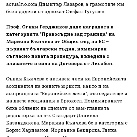
actualno.com Димитър Лазаров, а грамотите им
бяха дадени от адвокат Стефан Гугушев.
Проф. Огнян Герджиков даде наградата в
категорията "Правосъдие зад граница" на
Марияна Кънчева от Общия съд на ЕС –
първият български съдия, номиниран
съгласно новата процедура, въведена с
влизането в сила на Договора от Лисабон.
Съдия Кънчева е активен член на Европейската
асоциация на жените юристи, както и на
асоциацията "Европейски жени", със седалище и
на двете асоциации в Брюксел. Номинираните
бяха обявени на сцената от зам-главната
редакторка на в-к Стандарт Даниела
Казанджиева. Марияна Кънчева бе в категория с
Борис Харизанов, Йорданка Бекирска, Гинка