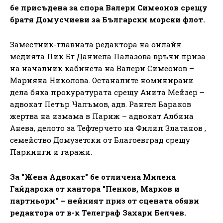
бе присъдена за спора Валери Симеонов срещу
братя Домусчиеви за Български морски флот.
Заместник-главната редактора на онлайн
медията Пик Бг Даниела Палазова връчи приза
на началник кабинета на Валери Симеонов –
Марияна Николова. Останалите номинирани
дела бяха прокуратурата срещу Анита Мейзер –
адвокат Петър Чалъмов, адв. Рангел Бараков
жертва на измама в Париж – адвокат Албина
Анева, делото за Тефтерчето на Филип Златанов ,
семейство Домузетски от Благоевград срещу
Паркинги и гаражи.
За "Жена Адвокат" бе отличена Милена
Гайдарска от кантора "Пенков, Марков и
партньори" – нейният приз от сцената обяви
редактора от в-к Телеграф Захари Белчев.