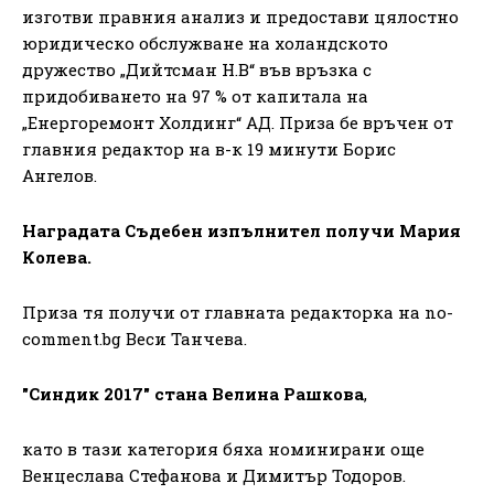
изготви правния анализ и предостави цялостно
юридическо обслужване на холандското
дружество „Дийтсман Н.В“ във връзка с
придобиването на 97 % от капитала на
„Енергоремонт Холдинг“ АД. Приза бе връчен от
главния редактор на в-к 19 минути Борис
Ангелов.
Наградата Съдебен изпълнител получи Мария
Колева.
Приза тя получи от главната редакторка на no-
comment.bg Веси Танчева.
"Синдик 2017" стана Велина Рашкова
,
като в тази категория бяха номинирани още
Венцеслава Стефанова и Димитър Тодоров.