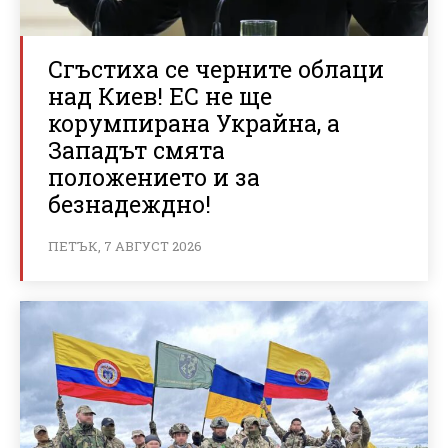
Сгъстиха се черните облаци
над Киев! ЕС не ще
корумпирана Украйна, а
Западът смята
положението и за
безнадеждно!
ПЕТЪК, 7 АВГУСТ 2026