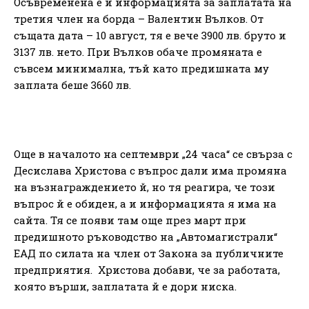
Осъвременена е и информацията за заплатата на
третия член на борда – Валентин Вълков. От
същата дата – 10 август, тя е вече 3900 лв. бруто и
3137 лв. нето. При Вълков обаче промяната е
съвсем минимална, тъй като предишната му
заплата беше 3660 лв.
Още в началото на септември „24 часа“ се свърза с
Десислава Христова с въпрос дали има промяна
на възнаграждението й, но тя реагира, че този
въпрос й е обиден, а и информацията я има на
сайта. Тя се появи там още през март при
предишното ръководство на „Автомагистрали“
ЕАД по силата на член от Закона за публичните
предприятия. Христова добави, че за работата,
която върши, заплатата й е дори ниска.