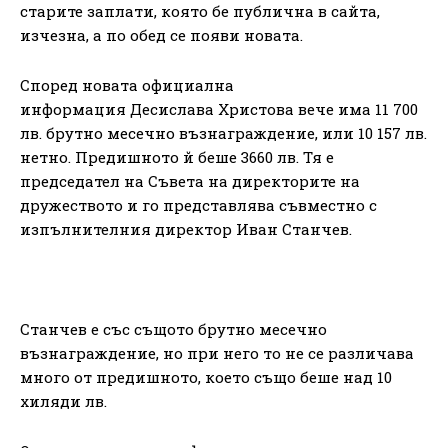
старите заплати, която бе публична в сайта,
изчезна, а по обед се появи новата.
Според новата официална
информация Десислава Христова вече има 11 700
лв. брутно месечно възнаграждение, или 10 157 лв.
нетно. Предишното й беше 3660 лв. Тя е
председател на Съвета на директорите на
дружеството и го представлява съвместно с
изпълнителния директор Иван Станчев.
Станчев е със същото брутно месечно
възнаграждение, но при него то не се различава
много от предишното, което също беше над 10
хиляди лв.