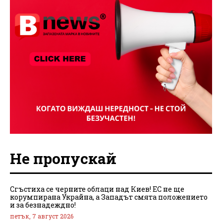
Не пропускай
Сгъстиха се черните облаци над Киев! ЕС не ще
корумпирана Украйна, а Западът смята положението
и за безнадеждно!
петък, 7 август 2026