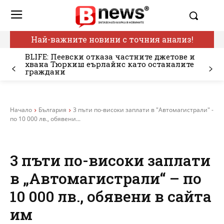
Най-важните новини с точния анализ!
BLIFE: Пеевски отказа частните джетове и
хвана Тюркиш еърлайнс като останалите
граждани
Начало
България
3 пъти по-високи заплати в "Автомагистрали" -
по 10 000 лв., обявени...
3 пъти по-високи заплати
в „Автомагистрали“ – по
10 000 лв., обявени в сайта
им