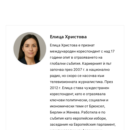
Елица Христова
Елица Христова е признат
международен кореспондент с над 17
години опит в отразяването на
глобални събития. Кариерният ѝ път
започва през 2007 г. в национално
радио, но скоро се насочва към
телевизионната журналистика. През
2012 г. Елица става чуждестранен
кореспондент, като е отразявала
ключови политически, социални и
икономически теми от Брюксел,
Берлин и Женева. Работила е по
събития като европейски избори,
заседания на Европейския парламент,