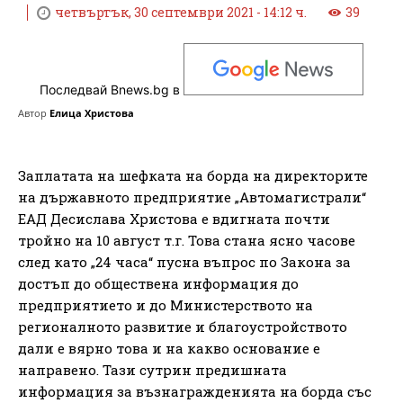
четвъртък, 30 септември 2021 - 14:12 ч.
39
Последвай Bnews.bg в
Автор
Елица Христова
Заплатата на шефката на борда на директорите
на държавното предприятие „Автомагистрали“
ЕАД Десислава Христова е вдигната почти
тройно на 10 август т.г. Това стана ясно часове
след като „24 часа“ пусна въпрос по Закона за
достъп до обществена информация до
предприятието и до Министерството на
регионалното развитие и благоустройството
дали е вярно това и на какво основание е
направено. Тази сутрин предишната
информация за възнагражденията на борда със