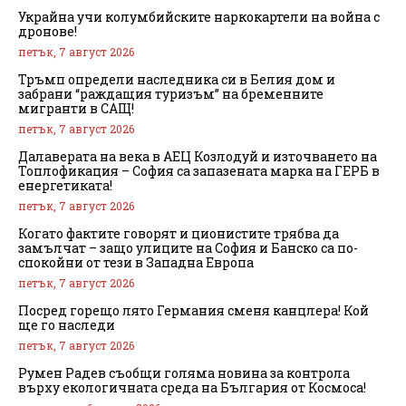
Украйна учи колумбийските наркокартели на война с
дронове!
петък, 7 август 2026
Тръмп определи наследника си в Белия дом и
забрани “раждащия туризъм” на бременните
мигранти в САЩ!
петък, 7 август 2026
Далаверата на века в АЕЦ Козлодуй и източването на
Топлофикация – София са запазената марка на ГЕРБ в
енергетиката!
петък, 7 август 2026
Когато фактите говорят и ционистите трябва да
замълчат – защо улиците на София и Банско са по-
спокойни от тези в Западна Европа
петък, 7 август 2026
Посред горещо лято Германия сменя канцлера! Кой
ще го наследи
петък, 7 август 2026
Румен Радев съобщи голяма новина за контрола
върху екологичната среда на България от Космоса!