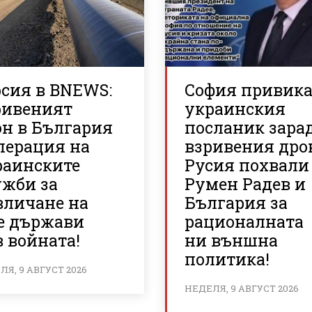
рсия в BNEWS:
София привик
ривеният
украинския
он в България
посланик зара
перация на
взривения дро
раинските
Русия похвали
ужби за
Румен Радев и
вличане на
България за
е държави
рационалната
 войната!
ни външна
политика!
Я, 9 АВГУСТ 2026
НЕДЕЛЯ, 9 АВГУСТ 2026