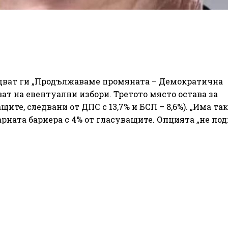
ледват ги „Продължаваме промяната – Демократична
уват на евентуални избори. Третото място остава за
щите, следвани от ДПС с 13,7% и БСП – 8,6%). „Има та
арната бариера с 4% от гласуващите. Опцията „не по