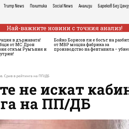
Trump News
Политика
Social News
Анализи
Бареков Без Ценз
Най-важните новини с точния анализ!
ация в държавата!
Бойко Борисов ли е босът на разби
бщи от МС: Дрон
от МВР мощна фабрика за
ария откъм Румъния и
производство на фентанила – убие
сутрин!
ов. Срив в рейтинга на ПП/ДБ
ите не искат каби
га на ПП/ДБ