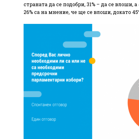
страната да се подобри, 31% – да се влоши, 
26% са на мнение, че ще се влоши, докато 4