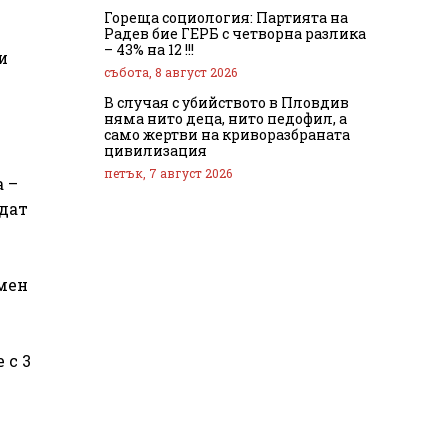
Гореща социология: Партията на
Радев бие ГЕРБ с четворна разлика
– 43% на 12 !!!
и
събота, 8 август 2026
В случая с убийството в Пловдив
няма нито деца, нито педофил, а
само жертви на криворазбраната
цивилизация
петък, 7 август 2026
 –
ждат
умен
 с 3
в