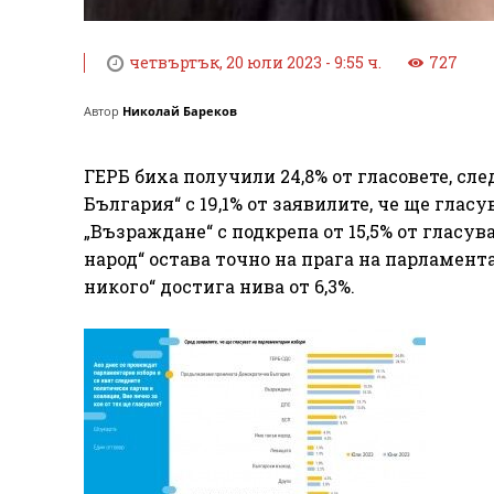
четвъртък, 20 юли 2023 - 9:55 ч.
727
Автор
Николай Бареков
ГЕРБ биха получили 24,8% от гласовете, с
България“ с 19,1% от заявилите, че ще глас
„Възраждане“ с подкрепа от 15,5% от гласува
народ“ остава точно на прага на парламент
никого“ достига нива от 6,3%.