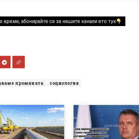
о време, абонирайте се за нашите канали ето тук
ваме промяната
социология