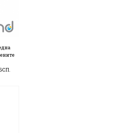
една
вените
БСП.