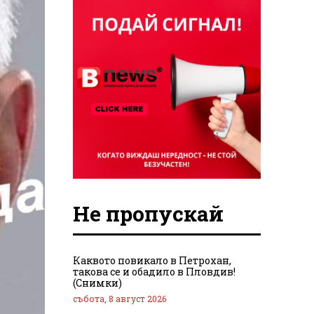
Не пропускай
Каквото повикало в Петрохан,
такова се и обадило в Пловдив!
(Снимки)
събота, 8 август 2026