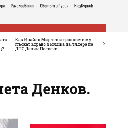
ура
Разследвания
Светът и Русия
НюзКурник
тата
Как Ивайло Мирчев и троловете му
лъскат здраво имиджа на лидера на
ц?
ДПС Делян Пеевски!
нета Денков.