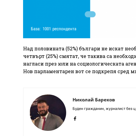
Над половината (52%) българи не искат не
четвърт (25%) смятат, че такива са необхо
нагласи през юли на социологическата аген
Нов парламентарен вот се подкрепя сред м
Николай Бареков
Буден гражданин, журналист без це