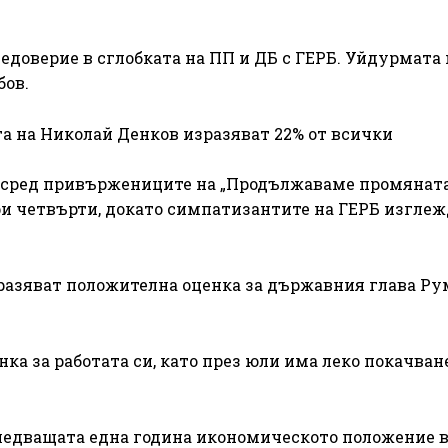
недоверие в сглобката на ПП и ДБ с ГЕРБ. Уйдурмата 
бов.
та на Николай Денков изразяват 22% от всички
 сред привържениците на „Продължаваме промяната
ри четвърти, докато симпатизантите на ГЕРБ изгле
зразяват положителна оценка за държавния глава Р
ка за работата си, като през юли има леко покачване
следващата една година икономическото положение 