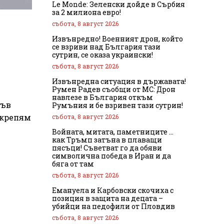
Le Monde: Зеленски дойде в Сърбия
за 2 милиона евро!
събота, 8 август 2026
Извънредно! Военният дрон, който
се взриви над България тази
сутрин, се оказа украински!
събота, 8 август 2026
Извънредна ситуация в държавата!
Румен Радев съобщи от МС: Дрон
навлезе в България откъм
къв
Румъния и бе взривен тази сутрин!
дкрепям
събота, 8 август 2026
Войната, митата, паметниците …
как Тръмп затъна в плаващи
пясъци! Съветват го да обяви
символична победа в Иран и да
бяга от там
събота, 8 август 2026
Емануела и Карбовски скочиха с
позиция в защита на децата –
убийци на педофили от Пловдив
събота, 8 август 2026