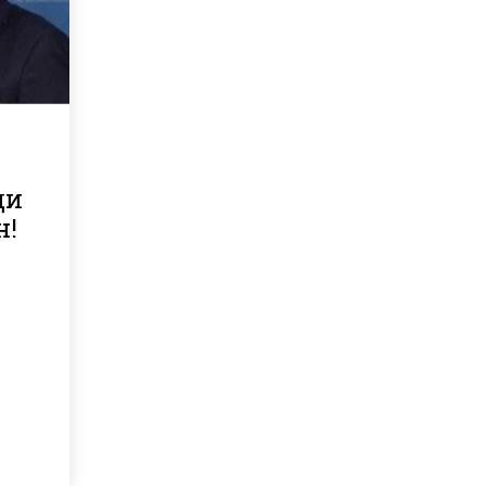
а
ди
н!