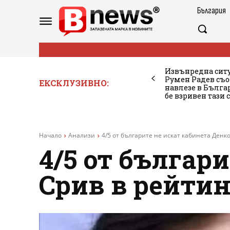
България
Извънредна ситу
Румен Радев съо
ЕКСКЛУЗИВНО:
навлезе в Бълг
бе взривен тази 
Начало
Анализи
4/5 от българите не искат кабинета Денк
4/5 от българ
Срив в рейтин