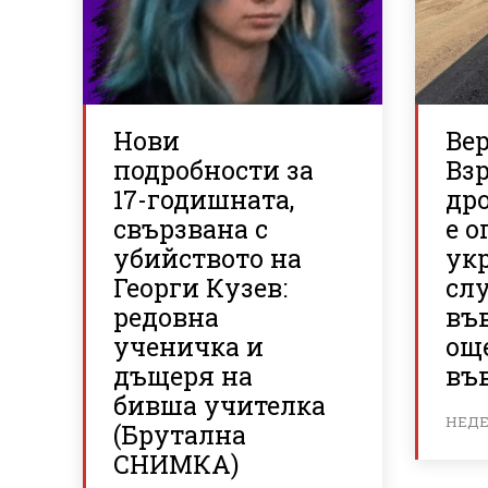
Нови
Ве
подробности за
Вз
17-годишната,
др
свързвана с
е о
убийството на
ук
Георги Кузев:
сл
редовна
въ
ученичка и
ощ
дъщеря на
във
бивша учителка
НЕДЕЛ
(Брутална
СНИМКА)