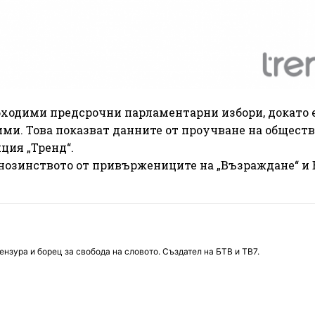
обходими предсрочни парламентарни избори, докато 
дими. Това показват данните от проучване на общест
ция „Тренд“.
нозинството от привържениците на „Възраждане“ и 
нзура и борец за свобода на словото. Създател на БТВ и ТВ7.