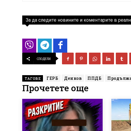
За да следите новините и коментарите в реалн
СПОДЕЛИ
ГЕРБ
Денков
ППДБ
Продължа
ТАГОВЕ
Прочетете още