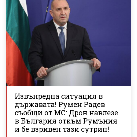
Извънредна ситуация в
държавата! Румен Радев
съобщи от МС: Дрон навлезе
в България откъм Румъния
и бе взривен тази сутрин!