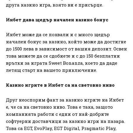
друга казино игра, която ви е присърце.
Инбет дава щедър начален казино бонус
Инбет може да се похвали и с много щедър
начален бонус за казино, който може да достигне
до 1500 лева в зависимост от вашия депозит. Освен
това можете да се сдобиете и с до 150 безплатни
врътки за играта Sweet Bonanza, което да даде
летящ старт на вашето приключение.
Казино игрите в Инбет са на световно ниво
Друг неоспорим факт за казино игрите на Инбет
е, че са на световно ниво. Това е така, защото
компанията работи с едни от най-добрите
софтуерни доставчици за казино игри на пазара.
Това са EGT, EvoPlay, EGT Digital, Pragmatic Play,