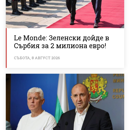
Le Monde: Зеленски дойде в
Сърбия за 2 милиона евро!
СЪБОТА, 8 АВГУСТ 2026