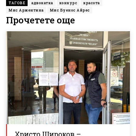
ТАГОВЕ
адвокатка
конкурс
красота
Мис Аржентина
Мис Буенос Айрес
Прочетете още
Христо Широков –