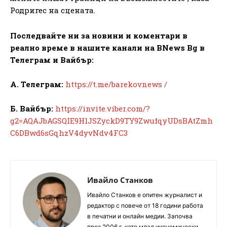
Родригес на сцената.
Последвайте ни за новини и коментари в
реално време в нашите канали на BNews Bg в
Телеграм и Вайбър:
А. Телеграм:
https://t.me/barekovnews /
Б. Вайбър:
https://invite.viber.com/?
g2=AQAJbAGSQIE9HlJSZyckD9TY9ZwufqyUDsBAtZmh
C6DBwd6sGqhzV4dyvNdv4FC3
Ивайло Станков
Ивайло Станков е опитен журналист и
редактор с повече от 18 години работа
в печатни и онлайн медии. Започва
през 2006 г. като млад икономически