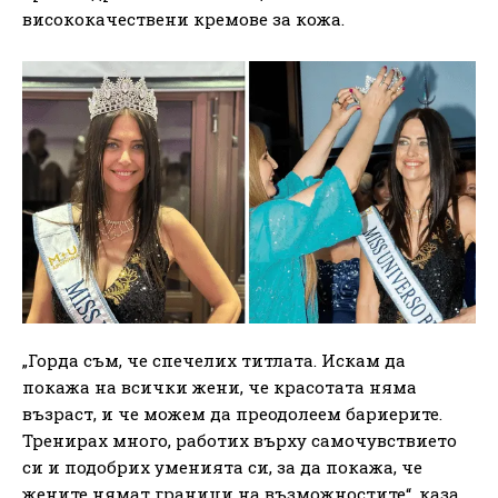
висококачествени кремове за кожа.
„Горда съм, че спечелих титлата. Искам да
покажа на всички жени, че красотата няма
възраст, и че можем да преодолеем бариерите.
Тренирах много, работих върху самочувствието
си и подобрих уменията си, за да покажа, че
жените нямат граници на възможностите“, каза