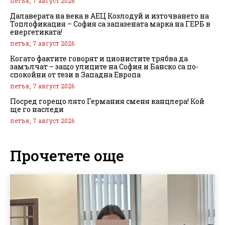
петък, 7 август 2026
Далаверата на века в АЕЦ Козлодуй и източването на
Топлофикация – София са запазената марка на ГЕРБ в
енергетиката!
петък, 7 август 2026
Когато фактите говорят и ционистите трябва да
замълчат – защо улиците на София и Банско са по-
спокойни от тези в Западна Европа
петък, 7 август 2026
Посред горещо лято Германия сменя канцлера! Кой
ще го наследи
петък, 7 август 2026
Прочетете още