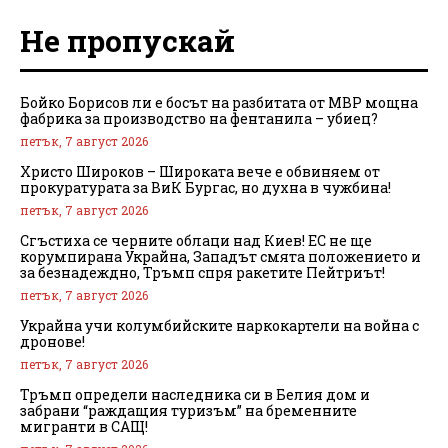
Не пропускай
Бойко Борисов ли е босът на разбитата от МВР мощна
фабрика за производство на фентанила – убиец?
петък, 7 август 2026
Христо Широков – Широката вече е обвиняем от
прокуратурата за ВиК Бургас, но духна в чужбина!
петък, 7 август 2026
Сгъстиха се черните облаци над Киев! ЕС не ще
корумпирана Украйна, Западът смята положението и
за безнадеждно, Тръмп спря ракетите Пейтриът!
петък, 7 август 2026
Украйна учи колумбийските наркокартели на война с
дронове!
петък, 7 август 2026
Тръмп определи наследника си в Белия дом и
забрани “раждащия туризъм” на бременните
мигранти в САЩ!