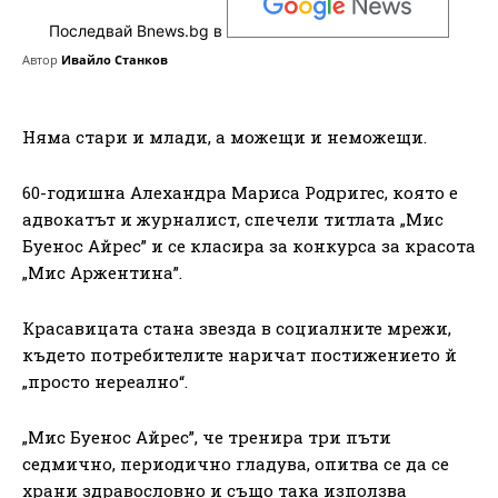
Последвай Bnews.bg в
Автор
Ивайло Станков
Няма стари и млади, а можещи и неможещи.
60-годишна Алехандра Мариса Родригес, която е
адвокатът и журналист, спечели титлата „Мис
Буенос Айрес” и се класира за конкурса за красота
„Мис Аржентина”.
Красавицата стана звезда в социалните мрежи,
където потребителите наричат ​​постижението й
„просто нереално“.
„Мис Буенос Айрес”, че тренира три пъти
седмично, периодично гладува, опитва се да се
храни здравословно и също така използва