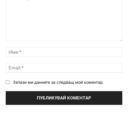
Коментар:
Им
Ema
Запази ми данните за следващ мой коментар.