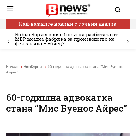
Най-важните новини с точния анализ!
Бойко Борисов ли е босът на разбитата от
МВР мощна фабрика за производство на
фентанила – убиец?
Начало
НюзКурник
60-годишна адвокатка стана “Мис Буенос
Айрес”
60-годишна адвокатка
стана “Мис Буенос Айрес”