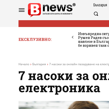
България
Извънредна ситу
Румен Радев съо
ЕКСКЛУЗИВНО:
навлезе в Бълг
бе взривен тази 
Начало
България
7 насоки за онлайн пазаруване на елек
7 насоки за о
електроника