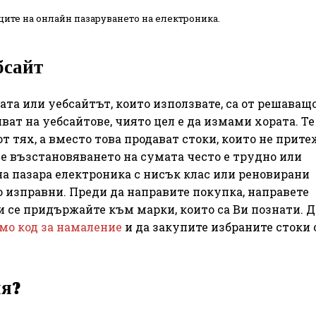
ите на онлайн пазаруването на електроника.
бсайт
та или уебсайтът, които използвате, са от решаващ
ват на уебсайтове, чиято цел е да измами хората. Те
от тях, а вместо това продават стоки, които не прит
ве възстановяването на сумата често е трудно или
а пазара електроника с нисък клас или реновирани
о изправни. Преди да направите покупка, направете
и се придържайте към марки, които са Ви познати. 
омо код за намаление
и да закупите избраните стоки 
ия?