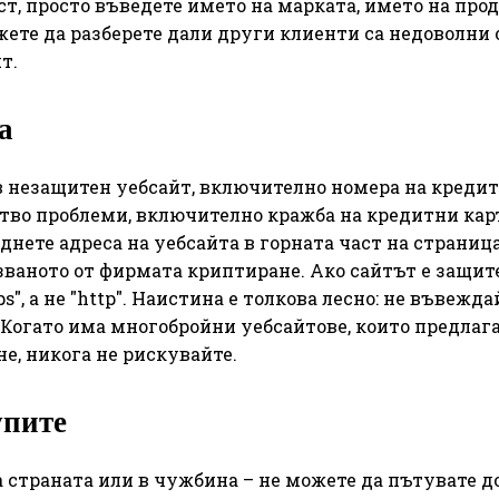
т, просто въведете името на марката, името на про
жете да разберете дали други клиенти са недоволни 
т.
а
 незащитен уебсайт, включително номера на креди
ство проблеми, включително кражба на кредитни кар
днете адреса на уебсайта в горната част на страница
ваното от фирмата криптиране. Ако сайтът е защит
", а не "http". Наистина е толкова лесно: не въвежда
 Когато има многобройни уебсайтове, които предлаг
е, никога не рискувайте.
упите
 страната или в чужбина – не можете да пътувате до