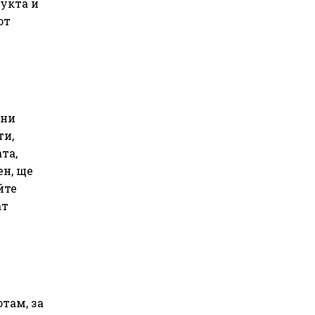
дукта и
от
тни
ти,
та,
ен, ще
йте
ат
там, за