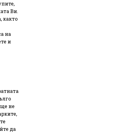
упите,
ата Ви.
, както
а на
те и
ратната
ълго
още не
арките,
те
йте да