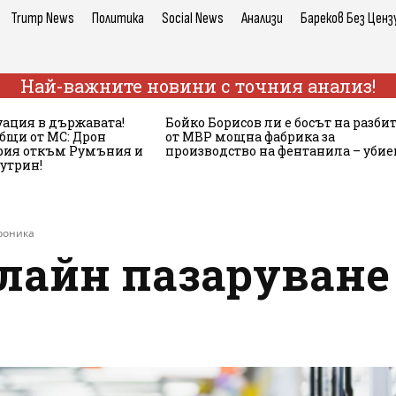
Trump News
Политика
Social News
Анализи
Бареков Без Ценз
Най-важните новини с точния анализ!
ация в държавата!
Бойко Борисов ли е босът на разби
бщи от МС: Дрон
от МВР мощна фабрика за
ария откъм Румъния и
производство на фентанила – убие
сутрин!
троника
нлайн пазаруване