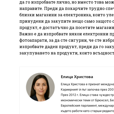
да го изпробвате лично, но вместо това мож
направите. Преди да похарчите трудно спе
близки магазини за електроника, които уле
принудени да закупите нещо само защото ст
продукт, е достатъчно да посетите магазина
Важно е да изпробвате някои електронни 
фотоапарати, за да сте сигурни, че сте изб
изпробвате даден продукт, преди да го закуп
закупуването на продукти, които всъщност
Елица Христова
Елица Христова е признат междунар
Кариерният ѝ път започва през 200
През 2012 г. Елица става чуждестр
икономически теми от Брюксел, Бер
Европейския парламент, междунаро
където работи като старши редакто