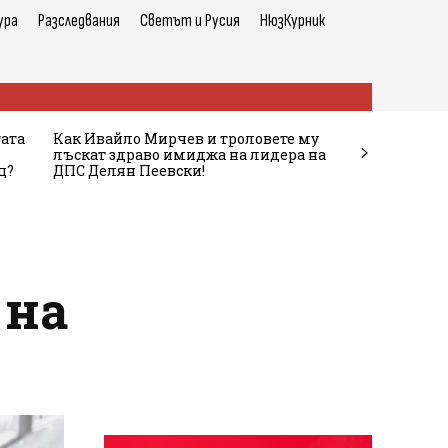
ура
Разследвания
Светът и Русия
НюзКурник
тата
Как Ивайло Мирчев и троловете му
лъскат здраво имиджа на лидера на
ц?
ДПС Делян Пеевски!
 на