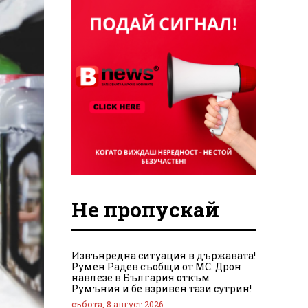
Не пропускай
Извънредна ситуация в държавата!
Румен Радев съобщи от МС: Дрон
навлезе в България откъм
Румъния и бе взривен тази сутрин!
събота, 8 август 2026