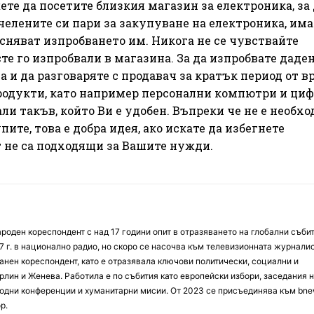
ете да посетите близкия магазин за електроника, за 
челените си пари за закупуване на електроника, им
сняват изпробването им. Никога не се чувствайте
е го изпробвали в магазина. За да изпробвате даде
 и да разговаряте с продавач за кратък период от в
продукти, като например персонални компютри и ци
рали такъв, който Ви е удобен. Въпреки че не е необх
ите, това е добра идея, ако искате да избегнете
 не са подходящи за Вашите нужди.
оден кореспондент с над 17 години опит в отразяването на глобални събит
7 г. в национално радио, но скоро се насочва към телевизионната журналис
анен кореспондент, като е отразявала ключови политически, социални и
лин и Женева. Работила е по събития като европейски избори, заседания 
дни конференции и хуманитарни мисии. От 2023 се присъединява към bne
р.