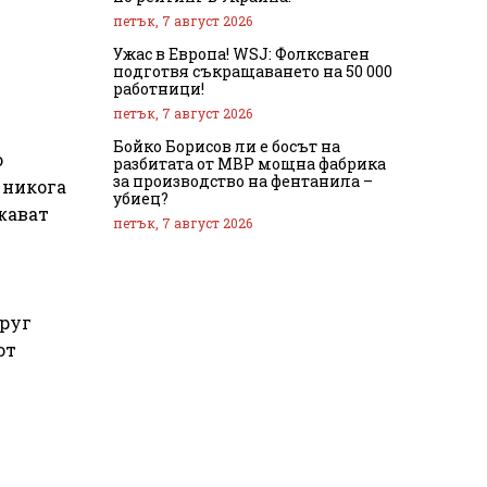
петък, 7 август 2026
Ужас в Европа! WSJ: Фолксваген
подготвя съкращаването на 50 000
работници!
петък, 7 август 2026
Бойко Борисов ли е босът на
о
разбитата от МВР мощна фабрика
за производство на фентанила –
 никога
убиец?
ежават
петък, 7 август 2026
Друг
от