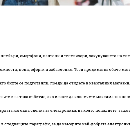
y плейъри, смартфони, лаптопи и телевизори, закупуването на ел
жности, цени, оферти и забавление. Тези предимства обаче мога
то бихте се подготвили, преди да отидете в кварталния магазин,
твите и за това събитие, ако искате да извлечете максимална пол
рвата изгодна сделка за електроника, на която попаднете, защот
 в следващите параграфи, за да намерите най-добрата електроник