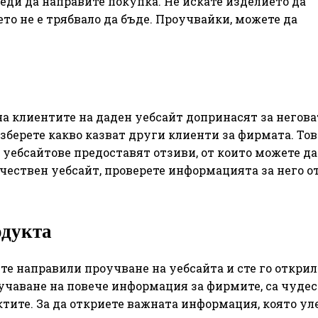
еди да направите покупка. Не искате изделието да
ето не е трябвало да бъде. Проучвайки, можете да
 на клиентите на даден уебсайт допринасят за негова
зберете какво казват други клиенти за фирмата. То
уебсайтове предоставят отзиви, от които можете да
ачествен уебсайт, проверете информацията за него о
одукта
сте направили проучване на уебсайта и сте го открил
учаване на повече информация за фирмите, са чудес
тите. За да откриете важната информация, която ул