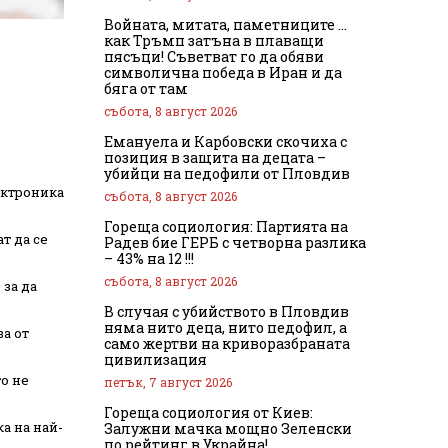
Войната, митата, паметниците …
как Тръмп затъна в плаващи
пясъци! Съветват го да обяви
символична победа в Иран и да
бяга от там
събота, 8 август 2026
Емануела и Карбовски скочиха с
позиция в защита на децата –
убийци на педофили от Пловдив
ектроника
събота, 8 август 2026
Гореща социология: Партията на
т да се
Радев бие ГЕРБ с четворна разлика
– 43% на 12 !!!
събота, 8 август 2026
 за да
В случая с убийството в Пловдив
няма нито деца, нито педофил, а
за от
само жертви на криворазбраната
цивилизация
о не
петък, 7 август 2026
Гореща социология от Киев:
а на най-
Залужни мачка мощно Зеленски
по рейтинг в Украйна!