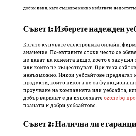
добри цени, като същевременно избягвате недостатъц
Съвет 1: Изберете надежден уе
Когато купувате електроника онлайн, фирма
значение. По-евтините стоки често се обявя
не дават на клиента нищо, което е закупил 
или които не съществуват. При тези сайто
невъзможно. Някои уебсайтове предлагат н
продукти, които никога не са функционалн
проучване на компанията или уебсайта, ил
добър вариант е да използвате
ozone bg пр
познати и добри уебсайтове.
Съвет 2: Налична ли е гаранц