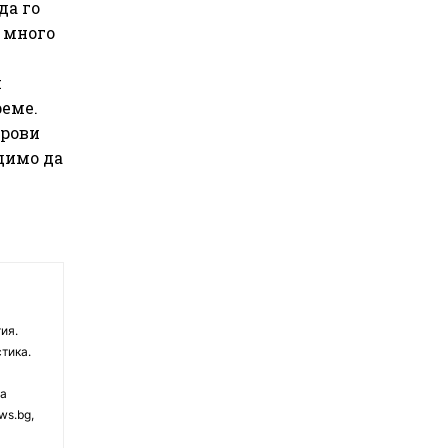
да го
а много
н
реме.
фрови
одимо да
ия.
тика.
на
ws.bg,