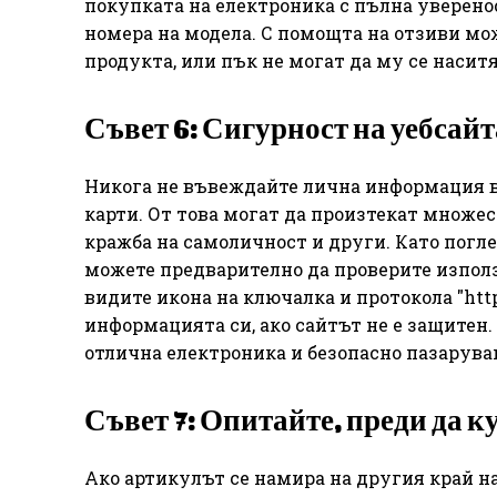
покупката на електроника с пълна уверенос
номера на модела. С помощта на отзиви мо
продукта, или пък не могат да му се наситя
Съвет 6: Сигурност на уебсайт
Никога не въвеждайте лична информация в
карти. От това могат да произтекат множе
кражба на самоличност и други. Като погле
можете предварително да проверите използ
видите икона на ключалка и протокола "https
информацията си, ако сайтът не е защитен.
отлична електроника и безопасно пазаруван
Съвет 7: Опитайте, преди да к
Ако артикулът се намира на другия край на