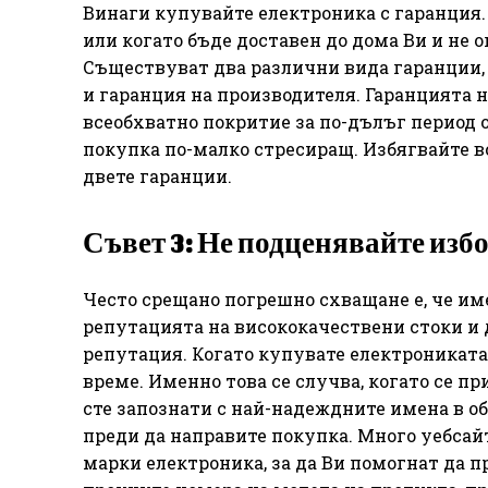
Винаги купувайте електроника с гаранция. 
или когато бъде доставен до дома Ви и не 
Съществуват два различни вида гаранции, з
и гаранция на производителя. Гаранцията н
всеобхватно покритие за по-дълъг период о
покупка по-малко стресиращ. Избягвайте в
двете гаранции.
Съвет 3: Не подценявайте изб
Често срещано погрешно схващане е, че им
репутацията на висококачествени стоки и 
репутация. Когато купувате електрониката 
време. Именно това се случва, когато се пр
сте запознати с най-надеждните имена в об
преди да направите покупка. Много уебса
марки електроника, за да Ви помогнат да п