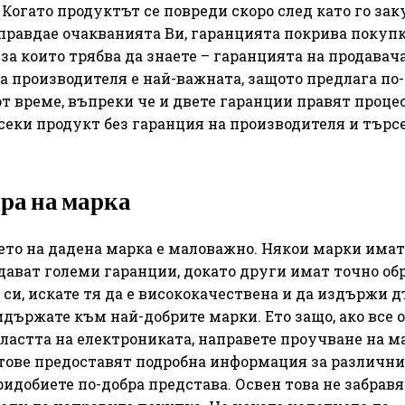
Когато продуктът се повреди скоро след като го зак
оправдае очакванията Ви, гаранцията покрива покупк
а които трябва да знаете – гаранцията на продавача
а производителя е най-важната, защото предлага по-
т време, въпреки че и двете гаранции правят процес
секи продукт без гаранция на производителя и търсе
ора на марка
ето на дадена марка е маловажно. Някои марки имат
дават големи гаранции, докато други имат точно об
си, искате тя да е висококачествена и да издържи д
идържате към най-добрите марки. Ето защо, ако все 
ластта на електрониката, направете проучване на м
йтове предоставят подробна информация за различни
ридобиете по-добра представа. Освен това не забравя