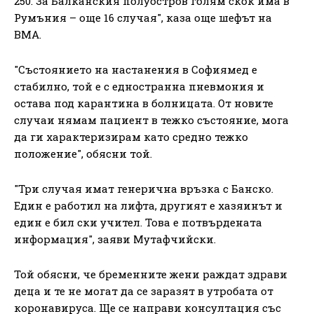
250. За Балканския полуостров голям скок има в
Румъния – още 16 случая", каза още шефът на
ВМА.
"Състоянието на настанения в Софиямед е
стабилно, той е с едностранна пневмония и
остава под карантина в болницата. От новите
случаи нямам пациент в тежко състояние, мога
да ги характеризирам като средно тежко
положение", обясни той.
"Три случая имат генерична връзка с Банско.
Един е работил на лифта, другият е хазяинът и
един е бил ски учител. Това е потвърдената
информация", заяви Мутафчийски.
Той обясни, че бременните жени раждат здрави
деца и те не могат да се заразят в утробата от
коронавируса. Ще се направи консултация със