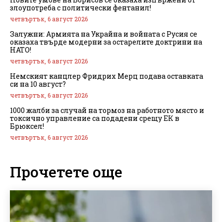
злоупотреба с политически фентанил!
четвъртък, 6 август 2026
Залужни: Армията на Украйна и войната с Русия се
оказаха твърде модерни за остарелите доктрини на
НАТО!
четвъртък, 6 август 2026
Немският канцлер Фридрих Мерц подава оставката
си на 10 август?
четвъртък, 6 август 2026
1000 жалби за случай на тормоз на работното място и
токсично управление са подадени срещу ЕК в
Брюксел!
четвъртък, 6 август 2026
Прочетете още