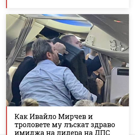
Как Ивайло Мирчев и
троловете му лъскат здраво
имиджа на лидера на ДПС