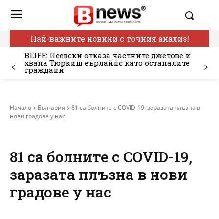
Най-важните новини с точния анализ!
BLIFE: Пеевски отказа частните джетове и
хвана Тюркиш еърлайнс като останалите
граждани
Начало
България
81 са болните с COVID-19, заразата плъзна в
нови градове у нас
81 са болните с COVID-19,
заразата плъзна в нови
градове у нас