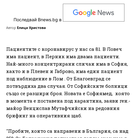
Последвай Bnews.bg в
Автор
Елица Христова
Пациентите с коронавирус у нас са 81. В Ловеч
има пациент, в Перник има двама пациенти.
Най-много концентрирани сличаи има в София,
както и в Плевен и Габрово, има един пациент
под наблюдение в Лом . От Благоевград се
потвърдиха два случая. От Софийските болници
също се разшири броя. Новата е Софиямед, която
в момента е поставена под карантина, заяви ген.-
майор Венцислав Мутафчийски на редовния
брифинг на оперативния щаб.
"Пробите, които са направени в България, са над