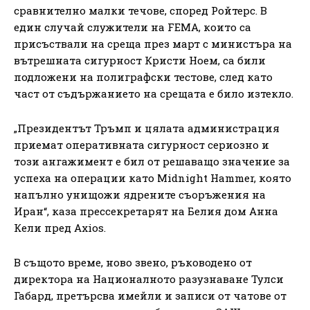
сравнително малки течове, според Ройтерс. В
един случай служители на FEMA, които са
присъствали на среща през март с министъра на
вътрешната сигурност Кристи Ноем, са били
подложени на полиграфски тестове, след като
част от съдържанието на срещата е било изтекло.
„Президентът Тръмп и цялата администрация
приемат оперативната сигурност сериозно и
този ангажимент е бил от решаващо значение за
успеха на операции като Midnight Hammer, която
напълно унищожи ядрените съоръжения на
Иран“, каза прессекретарят на Белия дом Анна
Кели пред Axios.
В същото време, ново звено, ръководено от
директора на Националното разузнаване Тулси
Габард, претърсва имейли и записи от чатове от