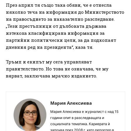
През април тя също така обяви, че е отнесла
няколко теча на информация до Министерството
на правосъдието за наказателно разследване.
„Тези престъпници от дълбоката държава
изтекоха класифицирана информация за
партийни политически цели, за да подкопаят
дневния ред на президента“, каза тя.
Тръмп и екипът му сега управляват
правителството. Но това не означава, че му
вярват, заключава мрачно изданието.
Мария Алексиева
Мария Алексиева е журналист с над 15
години опит в разследващата и
социалната тематика. Кариерата ѝ
започва през 2008 г. като репортер в