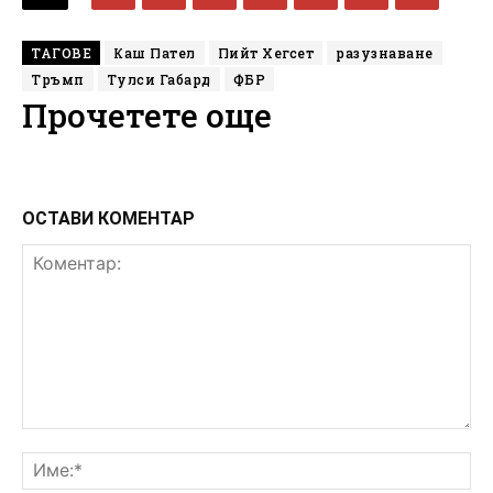
ТАГОВЕ
Каш Пател
Пийт Хегсет
разузнаване
Тръмп
Тулси Габард
ФБР
Прочетете още
ОСТАВИ КОМЕНТАР
Коментар:
Им