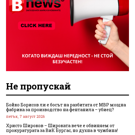
Не пропускай
Бойко Борисов ли е босът на разбитата от МВР мощна
фабрика за производство на фентанила – убиец?
петък, 7 август 2026
Христо Широков – Широката вече е обвиняем от
прокуратурата за ВиК Бургас, но духна в чужбина!