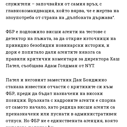
служители – започвайки от самия връх, с
главнокомандващия, който вярва, че е жертва на
злоупотреба от страна на „дълбоката държава“.
ФБР е подложило висши агенти на тестове с
детектор на лъжата, за да открие източници на
привидно безобидни новинарски истории, и
дори е попитало дали агентите някога са
правили критични коментари за директора Каш
Пател, съобщава Адам Голдман от NYT.
Пател и неговият заместник Дан Бонджино
станаха известни отчасти с критиките си към
ФБР, преди да бъдат назначени на високи
позиции. Връзката с кадровите агенти е спорна
от самото начало, като редица висши агенти са
преназначени или пуснати в административен
отпуск. Но ФБР не е единствената агенция, която