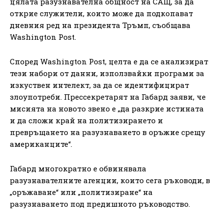
цялата разузнавателна общност на САЩ, за да
открие служители, които може да подкопават
дневния ред на президента Тръмп, съобщава
Washington Post.
Според Washington Post, целта е да се анализират
тези набори от данни, използвайки програми за
изкуствен интелект, за да се идентифицират
злоупотреби. Прессекретарят на Габард заяви, че
мисията на новото звено е „да разкрие истината
и да сложи край на политизирането и
превръщането на разузнаването в оръжие срещу
американците“.
Габард многократно е обвинявала
разузнавателните агенции, които сега ръководи, в
„оръжаване“ или „политизиране“ на
разузнаването под предишното ръководство.