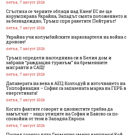
петък, 7 август 2026
Сгъстиха се черните облаци над Киев! ЕС не ще
корумпирана Украйна, Западът смята положението и
за безнадеждно, Тръмп спря ракетите Пейтриът!
петък, 7 август 2026
Украйна учи колумбийските наркокартели на война с
дронове!
петък, 7 август 2026
Тръмп определи наследника си в Белия дом и
забрани “раждащия туризъм” на бременните
мигранти в САЩ!
петък, 7 август 2026
Далаверата на века в АЕЦ Козлодуй и източването на
Топлофикация – София са запазената марка на ГЕРБ в
енергетиката!
петък, 7 август 2026
Когато фактите говорят и ционистите трябва да
замълчат – защо улиците на София и Банско са по-
спокойни от тези в Западна Европа
петък, 7 август 2026
Посред горещо лято Германия сменя канцлера! Кой