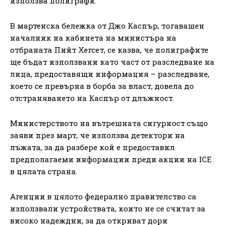
използва полиграфи.
В мартенска бележка от Джо Каспър, тогавашен
началник на кабинета на министъра на
отбраната Пийт Хегсет, се казва, че полиграфите
ще бъдат използвани като част от разследване на
лица, предоставящи информация – разследване,
което се превърна в борба за власт, довела до
отстраняването на Каспър от длъжност.
Министерството на вътрешната сигурност също
заяви през март, че използва детектори на
лъжата, за да разбере кой е предоставил
предполагаеми информации преди акции на ICE
в цялата страна.
Агенции в цялото федерално правителство са
използвали устройствата, които не се считат за
високо надеждни, за да откриват дори