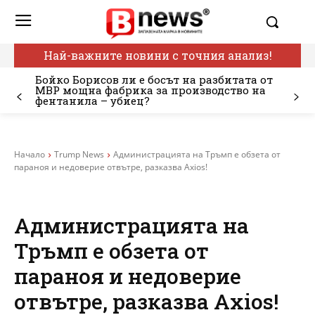
Най-важните новини с точния анализ!
Бойко Борисов ли е босът на разбитата от
МВР мощна фабрика за производство на
фентанила – убиец?
Начало
Trump News
Администрацията на Тръмп е обзета от
параноя и недоверие отвътре, разказва Axios!
Администрацията на
Тръмп е обзета от
параноя и недоверие
отвътре, разказва Axios!