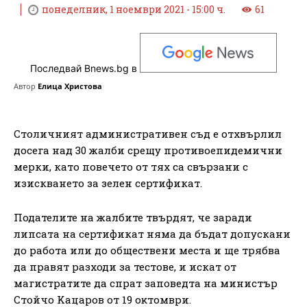
понеделник, 1 ноември 2021 - 15:00 ч.
61
Последвай Bnews.bg в
Автор
Елица Христова
Столичният административен съд е отхвърлил
досега над 30 жалби срещу противоепидемични
мерки, като повечето от тях са свързани с
изискването за зелен сертификат.
Подателите на жалбите твърдят, че заради
липсата на сертификат няма да бъдат допускани
до работа или до обществени места и ще трябва
да правят разходи за тестове, и искат от
магистратите да спрат заповедта нa миниcтъp
Cтoйчo Kaцapoв oт 19 oĸтoмвpи.