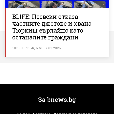
BLIFE: Пеевски отказа
частните джетове и хвана
Тюркиш еърлайнс като
останалите граждани
ЧЕТВЪРТЪК, 6 АВГУСТ 2026
За bnews.bg