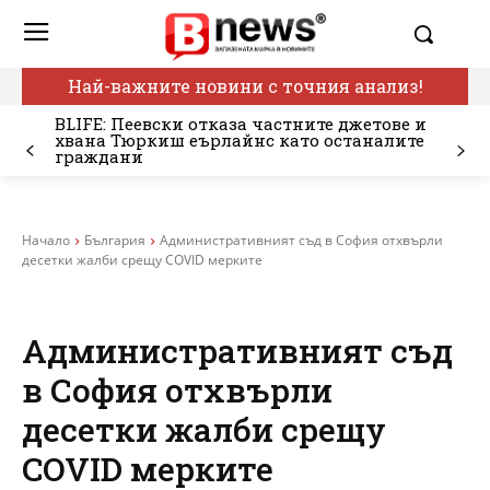
Най-важните новини с точния анализ!
BLIFE: Пеевски отказа частните джетове и
хвана Тюркиш еърлайнс като останалите
граждани
Начало
България
Административният съд в София отхвърли
десетки жалби срещу COVID мерките
Административният съд
в София отхвърли
десетки жалби срещу
COVID мерките