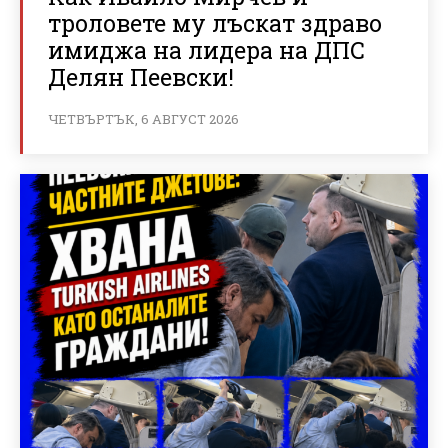
троловете му лъскат здраво
имиджа на лидера на ДПС
Делян Пеевски!
ЧЕТВЪРТЪК, 6 АВГУСТ 2026