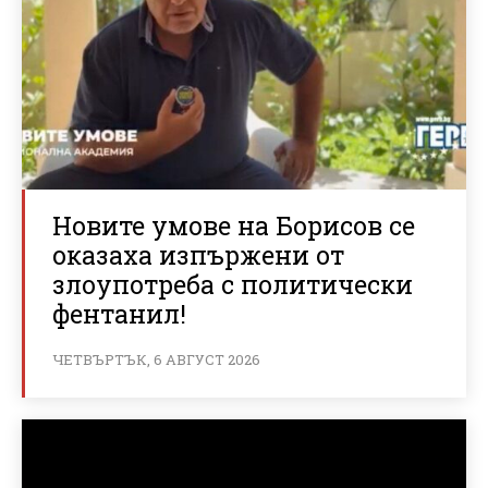
Новите умове на Борисов се
оказаха изпържени от
злоупотреба с политически
фентанил!
ЧЕТВЪРТЪК, 6 АВГУСТ 2026