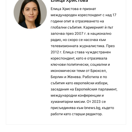
Елица Христова е признат
международен кореспондент с над 17
години опит в отразяването на
глобални събития. Кариерният ѝ път
започва през 2007 г. в национално
радио, но скоро се насочва към
телевизионната журналистика. През
2012 г. Елица става чуждестранен
кореспондент, като е отразявала
ключови политически, социални и
икономически теми от Брюксел,
Берлин и Женева. Работила е по
събития като европейски избори,
заседания на Европейския парламент,
международни конференции и
хуманитарни мисии. От 2023 се
присъединява към bnews.bg, където
работи като старши редактор.