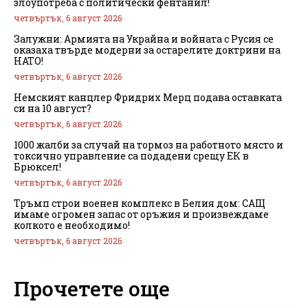
злоупотреба с политически фентанил!
четвъртък, 6 август 2026
Залужни: Армията на Украйна и войната с Русия се
оказаха твърде модерни за остарелите доктрини на
НАТО!
четвъртък, 6 август 2026
Немският канцлер Фридрих Мерц подава оставката
си на 10 август?
четвъртък, 6 август 2026
1000 жалби за случай на тормоз на работното място и
токсично управление са подадени срещу ЕК в
Брюксел!
четвъртък, 6 август 2026
Тръмп строи военен комплекс в Белия дом: САЩ
имаме огромен запас от оръжия и произвеждаме
колкото е необходимо!
четвъртък, 6 август 2026
Прочетете още