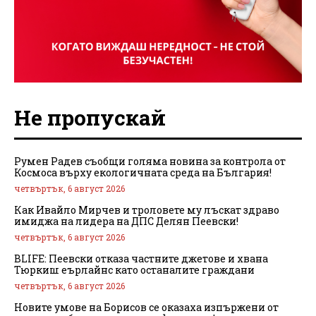
Не пропускай
Румен Радев съобщи голяма новина за контрола от
Космоса върху екологичната среда на България!
четвъртък, 6 август 2026
Как Ивайло Мирчев и троловете му лъскат здраво
имиджа на лидера на ДПС Делян Пеевски!
четвъртък, 6 август 2026
BLIFE: Пеевски отказа частните джетове и хвана
Тюркиш еърлайнс като останалите граждани
четвъртък, 6 август 2026
Новите умове на Борисов се оказаха изпържени от