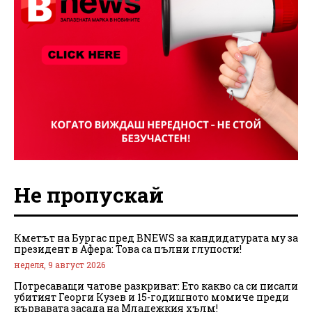
Не пропускай
Кметът на Бургас пред BNEWS за кандидатурата му за
президент в Афера: Това са пълни глупости!
неделя, 9 август 2026
Потресаващи чатове разкриват: Ето какво са си писали
убитият Георги Кузев и 15-годишното момиче преди
кървавата засада на Младежкия хълм!