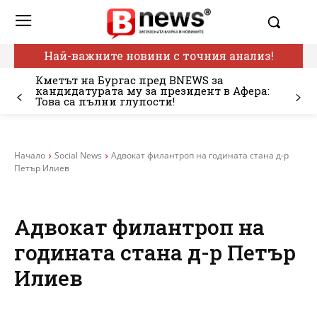
Най-важните новини с точния анализ!
Кметът на Бургас пред BNEWS за
кандидатурата му за президент в Афера:
Това са пълни глупости!
Начало
Social News
Адвокат филантроп на годината стана д-р
Петър Илиев
Адвокат филантроп на
годината стана д-р Петър
Илиев