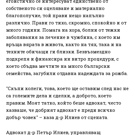
егоистично се интересуват единствено от
собственото си оцеляване и материално
благополучие, той прави нещо напълно
различно. Прави го тихо, скромно, спокойно и от
много години. Помага на хора, болни от тежки
заболявания за лечение в чужбина, с което им
връща вярата в живота, както на тях, така и на
техните обичащи ги близки. Безвъзмездно
подкрепя и финансира ин витро процедури, с
което сбъдва мечтите на много български
семейства, загубили отдавна надеждата за рожба.
"Скъпи колеги, това, което ще оставим след нас не
са големите дела и сделки, а доброто, което
правим. Моят татко, който беше адвокат, често
казваше, че добрият адвокат е преди всичко
добър човек" – каза д-р Илиев от сцената.
Адвокат д-р Петър Илиев, управляващ