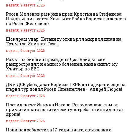
неделя, 9 август 2026
Росен Миленов разкрива пред Кристияна Стефанова:
Подарък ли е хотел Хаяши от Бойко Борисов за жената
на Росен Желязков?
неделя, 9 август 2026
Шокиращ удар! Нетаняху отхвърли мирния план на
Тръмп за Ивицата Газа!
неделя, 9 август 2026
Ракът на бившия президент Джо Байдън се е
разпространил и е много болезнен, казва синът му
Хънтър по BBC
неделя, 9 август 2026
ДБ и ДСБ убеждават Борисов ГЕРБ да подкрепи още на
първи тур новия Росен Плевнелиев – Андрей Гюров!
неделя, 9 август 2026
Президентът Илияна Йотова: Разочарована съм от
примитивната политическа употреба на инцидента с
дрона!
неделя, 9 август 2026
Нови подробности за 17-годишната, свързвана с