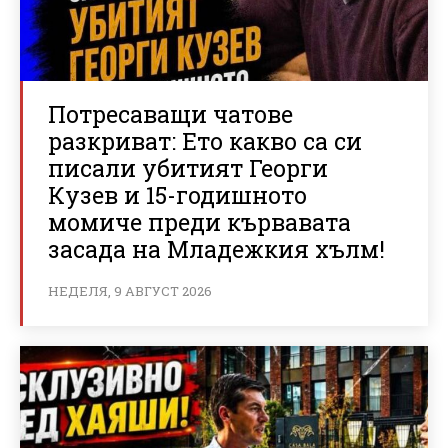
Потресаващи чатове
разкриват: Ето какво са си
писали убитият Георги
Кузев и 15-годишното
момиче преди кървавата
засада на Младежкия хълм!
НЕДЕЛЯ, 9 АВГУСТ 2026