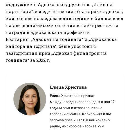
съдружник в Адвокатско дружество „Илиев и
партньори“, е и единственият български адвокат,
който в две последователни години е бил носител
на двете най-високи отличия и най-престижни
награди в адвокатската професия в
България: „Адвокат на годината“ и „Адвокатска
кантора на годината“, беше удостоен с
тазгодишния приз „Адвокат филантроп на
годината“ за 2022 г.
Елица Христова
Елица Христова е признат
международен кореспондент с над 17
години опит в отразяването на
глобални събития. Кариерният ѝ път
започва през 2007 г. в национално
радио, но скоро се насочва към