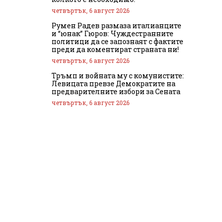
четвъртък, 6 август 2026
Румен Радев размаза италианците
и “юнак” Гюров: Чуждестранните
политици да се запознаят с фактите
преди да коментират страната ни!
четвъртък, 6 август 2026
Тръмп и войната му с комунистите:
Левицата превзе Демократите на
предварителните избори за Сената
четвъртък, 6 август 2026