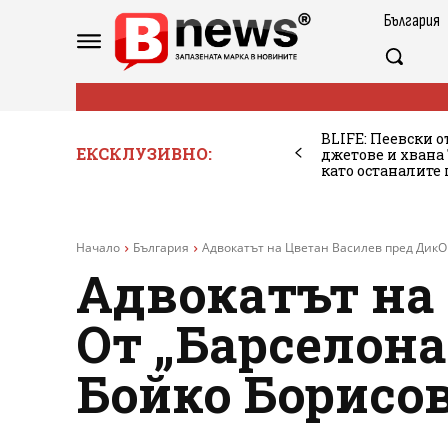
България
BLIFE: Пеевски о
ЕКСКЛУЗИВНО:
джетове и хван
като останалите
Начало
България
Адвокатът на Цветан Василев пред ДикOF
Адвокатът на
От „Барселона
Бойко Борисо