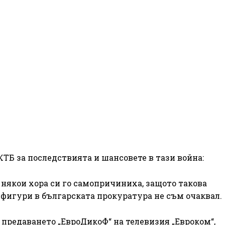
КТБ за последствията и шансовете в тази война:
, някои хора си го самопричиниха, защото такова
и фигури в българската прокуратура не съм очаквал.
 предаването „ЕвроДикоФ“ на телевизия „Евроком“,