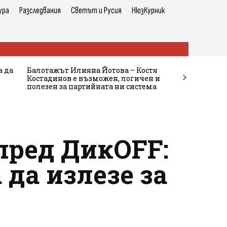
ура
Разследвания
Светът и Русия
НюзКурник
а да
Балотажът Илияна Йотова – Костя
Костадинов е възможен, логичен и
полезен за партийната ни система
пред ДикOFF:
 да излезе за