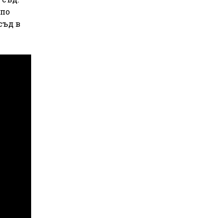
 по
съд в