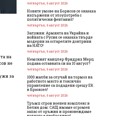
четвъртък, 6 август 2026
Новите умове на Борисов се оказаха
изпържени от злоупотреба с
политически фентанил!
четвъртък, 6 август 2026
Залужни: Армията на Украйна и
войната с Русия се оказаха твърде
модерни за остарелите доктрини
на НАТО!
четвъртък, 6 август 2026
та на
Немският канцлер Фридрих Мерц
сов не
подава оставката си на 10 август?
четвъртък, 6 август 2026
ужи за
1000 жалби за случай на тормоз на
работното място и токсично
управление са подадени срещу ЕК
в Брюксел!
четвъртък, 6 август 2026
Тръмп строи военен комплекс в
Белия дом: САЩ имаме огромен
запас от оръжия и произвеждаме
колкото е необходимо!