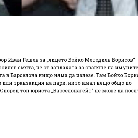
рор Иван Гешев за „лицето Бойко Методиев Борисов“
силев смята, че от заплахата за сваляне на имуните
а в Барселона нищо няма да излезе. Там Бойко Бори
е или транзакция на пари, нито имал нещо общо по
 Според топ юриста „Барселонагейт“ не може да посл