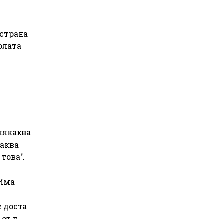
 страна
олата
 някаква
каква
това“.
 Има
с доста
 съд.