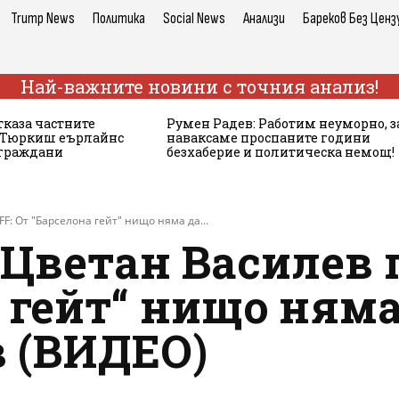
Trump News
Политика
Social News
Анализи
Бареков Без Ценз
Най-важните новини с точния анализ!
тказа частните
Румен Радев: Работим неуморно, з
а Тюркиш еърлайнс
наваксаме проспаните години
 граждани
безхаберие и политическа немощ!
F: От "Барселона гейт" нищо няма да...
 Цветан Василев 
 гейт“ нищо няма
в (ВИДЕО)