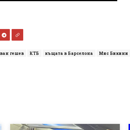
ван гешев
КТБ
къщата в Барселона
Мис Бикини