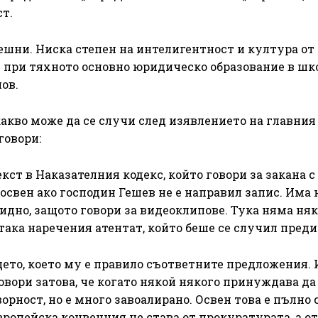
т.
мешни. Ниска степен на интелигентност и култура от
е при тяхното основно юридическо образование в шк
ов.
какво може да се случи след изявлението на главния
говори:
кст в Наказателния кодекс, който говори за закана с
 освен ако господин Гешев не е направил запис. Има
видно, защото говори за видеоклипове. Тука няма ня
 така наречения атентат, който беше се случил преди 
цето, което му е правило съответните предложения.
говори затова, че когато някой някого принуждава да
рност, но е много завоалирано. Освен това е пълно 
вропейска конвенция не става от прокуратурата, а от