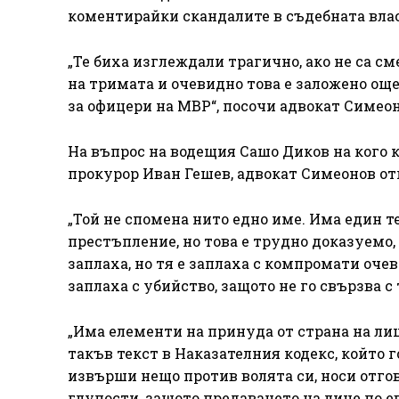
коментирайки скандалите в съдебната влас
„Те биха изглеждали трагично, ако не са с
на тримата и очевидно това е заложено ощ
за офицери на МВР“, посочи адвокат Симеон
На въпрос на водещия Сашо Диков на кого 
прокурор Иван Гешев, адвокат Симеонов от
„Той не спомена нито едно име. Има един те
престъпление, но това е трудно доказуемо,
заплаха, но тя е заплаха с компромати оче
заплаха с убийство, защото не го свързва с
„Има елементи на принуда от страна на ли
такъв текст в Наказателния кодекс, който 
извърши нещо против волята си, носи отгово
глупости, защото предаването на лице по е