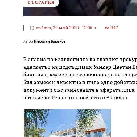
БЪЛГАРИЯ
събота, 20 май 2023 - 12:05 ч.
947
Автор
Николай Бареков
В анализ на изявленията на главния проку
адвокатът на подсъдимия банкер Цветан Ва
бившия премиер за разследването на къщат
бил замесен директно в нито едно действи
документи със замесените в аферата лица.
оръжие на Гешев във войната с Борисов.