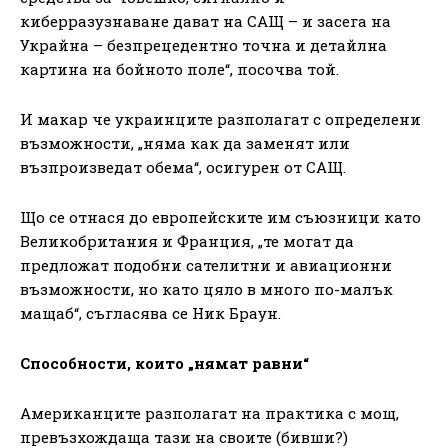
киберразузнаване дават на САЩ – и засега на
Украйна – безпрецедентно точна и детайлна
картина на бойното поле“, посочва той.
И макар че украинците разполагат с определени
възможности, „няма как да заменят или
възпроизведат обема“, осигурен от САЩ.
Що се отнася до европейските им съюзници като
Великобритания и Франция, „те могат да
предложат подобни сателитни и авиационни
възможности, но като цяло в много по-малък
мащаб“, съгласява се Ник Браун.
Способности, които „нямат равни“
Американците разполагат на практика с мощ,
превъзхождаща тази на своите (бивши?)