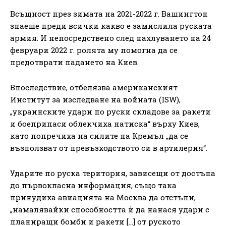
Всъщност през зимата на 2021-2022 г. Вашингтон
знаеше преди всички какво е замислила руската
армия. И непосредствено след нахлуването на 24
февруари 2022 г. ролята му помогна да се
предотврати падането на Киев.
Впоследствие, отбелязва американският
Институт за изследване на войната (ISW),
„украинските удари по руски складове за ракети
и боеприпаси облекчиха натиска“ върху Киев,
като попречиха на силите на Кремъл „да се
възползват от превъзходството си в артилерия“.
Ударите по руска територия, зависещи от достъпа
до първокласна информация, също така
принудиха авиацията на Москва да отстъпи,
„намалявайки способността ѝ да нанася удари с
планиращи бомби и ракети […] от руското