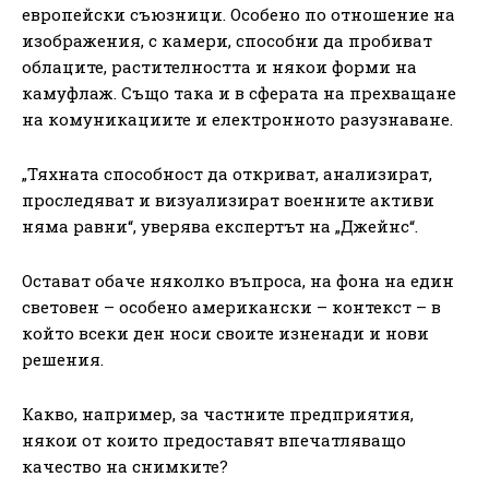
европейски съюзници. Особено по отношение на
изображения, с камери, способни да пробиват
облаците, растителността и някои форми на
камуфлаж. Също така и в сферата на прехващане
на комуникациите и електронното разузнаване.
„Тяхната способност да откриват, анализират,
проследяват и визуализират военните активи
няма равни“, уверява експертът на „Джейнс“.
Остават обаче няколко въпроса, на фона на един
световен – особено американски – контекст – в
който всеки ден носи своите изненади и нови
решения.
Какво, например, за частните предприятия,
някои от които предоставят впечатляващо
качество на снимките?