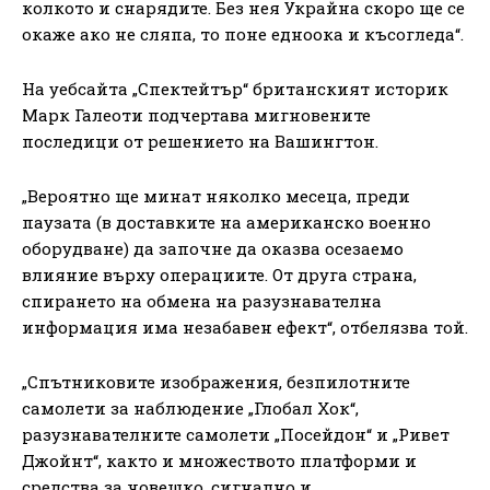
колкото и снарядите. Без нея Украйна скоро ще се
окаже ако не сляпа, то поне едноока и късогледа“.
На уебсайта „Спектейтър“ британският историк
Марк Галеоти подчертава мигновените
последици от решението на Вашингтон.
„Вероятно ще минат няколко месеца, преди
паузата (в доставките на американско военно
оборудване) да започне да оказва осезаемо
влияние върху операциите. От друга страна,
спирането на обмена на разузнавателна
информация има незабавен ефект“, отбелязва той.
„Спътниковите изображения, безпилотните
самолети за наблюдение „Глобал Хок“,
разузнавателните самолети „Посейдон“ и „Ривет
Джойнт“, както и множеството платформи и
средства за човешко, сигнално и