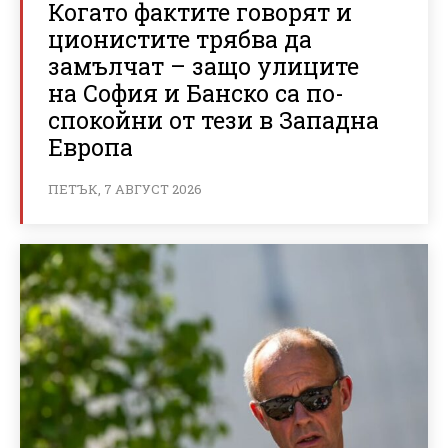
Когато фактите говорят и
ционистите трябва да
замълчат – защо улиците
на София и Банско са по-
спокойни от тези в Западна
Европа
ПЕТЪК, 7 АВГУСТ 2026