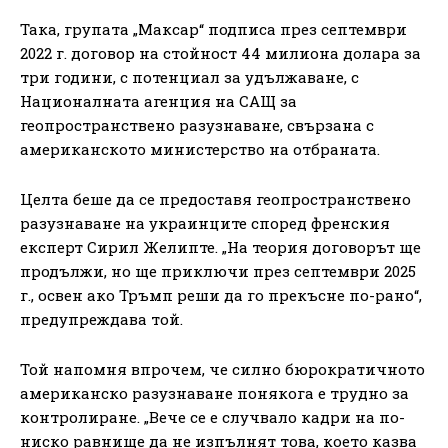
Така, групата „Максар“ подписа през септември
2022 г. договор на стойност 44 милиона долара за
три години, с потенциал за удължаване, с
Националната агенция на САЩ за
геопространствено разузнаване, свързана с
американското министерство на отбраната.
Целта беше да се предоставя геопространствено
разузнаване на украинците според френския
експерт Сирил Желипте. „На теория договорът ще
продължи, но ще приключи през септември 2025
г., освен ако Тръмп реши да го прекъсне по-рано“,
предупреждава той.
Той напомня впрочем, че силно бюрократичното
американско разузнаване понякога е трудно за
контролиране. „Вече се е случвало кадри на по-
ниско равнище да не изпълнят това, което казва