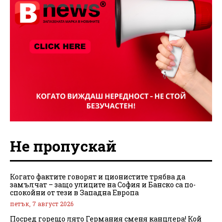
Не пропускай
Когато фактите говорят и ционистите трябва да
замълчат – защо улиците на София и Банско са по-
спокойни от тези в Западна Европа
петък, 7 август 2026
Посред горещо лято Германия сменя канцлера! Кой