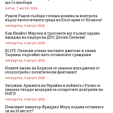
ще го наследи
петък, 7 август 2026
Румен Радев съобщи голяма новина за контрола
върху екологичната среда на България от Космоса!
четвъртък, 6 август 2026
Как Ивайло Мирчев и троловете му лъскат здраво
имиджа на лидера на ДПС Делян Пеевски!
четвъртък, 6 август 2026
BLIFE: Пеевски отказа частните джетове и хвана
Тюркиш еърлайнс като останалите граждани
четвъртък, 6 август 2026
Новите умове на Борисов се оказаха изпържени от
злоупотреба с политически фентанил!
четвъртък, 6 август 2026
Залужни: Армията на Украйна и войната с Русия се
оказаха твърде модерни за остарелите доктрини на
НАТО!
четвъртък, 6 август 2026
Немският канцлер Фридрих Мерц подава оставката
си на 10 август?