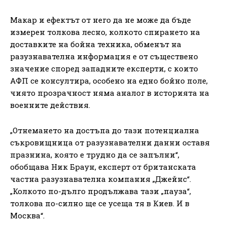
Макар и ефектът от него да не може да бъде
измерен толкова лесно, колкото спирането на
доставките на бойна техника, обменът на
разузнавателна информация е от съществено
значение според западните експерти, с които
АФП се консултира, особено на едно бойно поле,
чиято прозрачност няма аналог в историята на
военните действия.
„Отнемането на достъпа до тази потенциална
съкровищница от разузнавателни данни оставя
празнина, която е трудно да се запълни“,
обобщава Ник Браун, експерт от британската
частна разузнавателна компания „Джейнс“.
„Колкото по-дълго продължава тази „пауза“,
толкова по-силно ще се усеща тя в Киев. И в
Москва“.