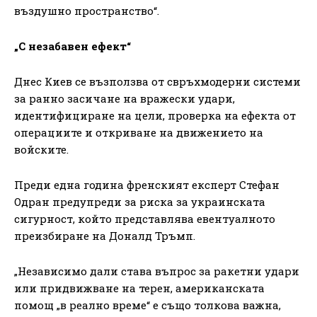
въздушно пространство“.
„С незабавен ефект“
Днес Киев се възползва от свръхмодерни системи
за ранно засичане на вражески удари,
идентифициране на цели, проверка на ефекта от
операциите и откриване на движението на
войските.
Преди една година френският експерт Стефан
Одран предупреди за риска за украинската
сигурност, който представлява евентуалното
преизбиране на Доналд Тръмп.
„Независимо дали става въпрос за ракетни удари
или придвижване на терен, американската
помощ „в реално време“ е също толкова важна,