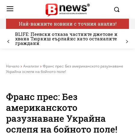
Най-важните новини с точния анализ!
BLIFE: Пеевски отказа частните джетове и
хвана Тюркиш еърлайнс като останалите
граждани
Начало
Анализи
Франс прес: Без американското разузнаване
Украйна ослепя на бойното поле!
Франс прес: Без
американското
разузнаване Украйна
ослепя на бойното поле!