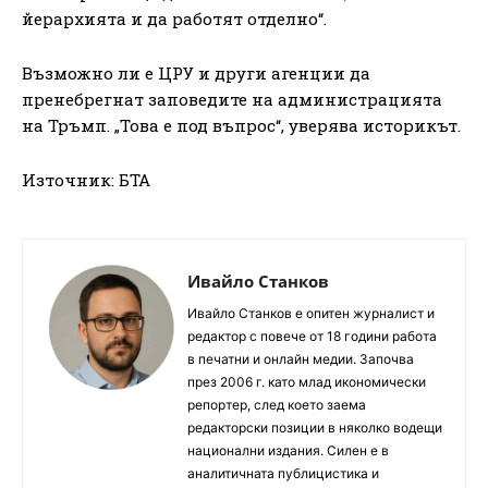
йерархията и да работят отделно“.
Възможно ли е ЦРУ и други агенции да
пренебрегнат заповедите на администрацията
на Тръмп. „Това е под въпрос“, уверява историкът.
Източник: БТА
Ивайло Станков
Ивайло Станков е опитен журналист и
редактор с повече от 18 години работа
в печатни и онлайн медии. Започва
през 2006 г. като млад икономически
репортер, след което заема
редакторски позиции в няколко водещи
национални издания. Силен е в
аналитичната публицистика и