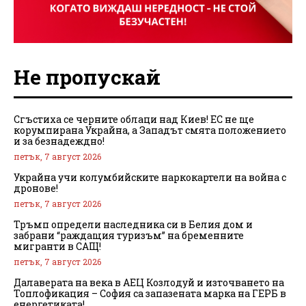
Не пропускай
Сгъстиха се черните облаци над Киев! ЕС не ще
корумпирана Украйна, а Западът смята положението
и за безнадеждно!
петък, 7 август 2026
Украйна учи колумбийските наркокартели на война с
дронове!
петък, 7 август 2026
Тръмп определи наследника си в Белия дом и
забрани “раждащия туризъм” на бременните
мигранти в САЩ!
петък, 7 август 2026
Далаверата на века в АЕЦ Козлодуй и източването на
Топлофикация – София са запазената марка на ГЕРБ в
енергетиката!