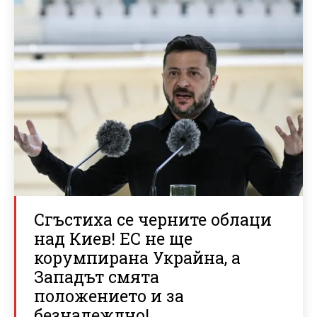
Сгъстиха се черните облаци
над Киев! ЕС не ще
корумпирана Украйна, а
Западът смята
положението и за
безнадеждно!