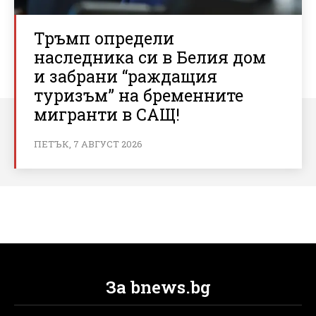
Тръмп определи
наследника си в Белия дом
и забрани “раждащия
туризъм” на бременните
мигранти в САЩ!
ПЕТЪК, 7 АВГУСТ 2026
За bnews.bg