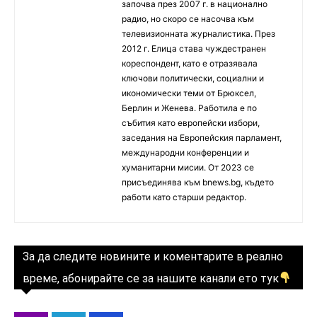
започва през 2007 г. в национално
радио, но скоро се насочва към
телевизионната журналистика. През
2012 г. Елица става чуждестранен
кореспондент, като е отразявала
ключови политически, социални и
икономически теми от Брюксел,
Берлин и Женева. Работила е по
събития като европейски избори,
заседания на Европейския парламент,
международни конференции и
хуманитарни мисии. От 2023 се
присъединява към bnews.bg, където
работи като старши редактор.
За да следите новините и коментарите в реално
време, абонирайте се за нашите канали ето тук