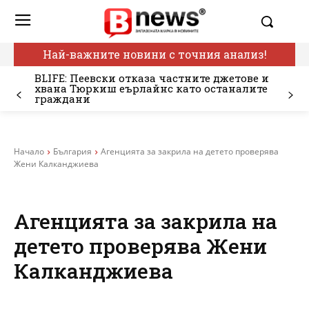
Най-важните новини с точния анализ!
BLIFE: Пеевски отказа частните джетове и
хвана Тюркиш еърлайнс като останалите
граждани
Начало
България
Агенцията за закрила на детето проверява
Жени Калканджиева
Агенцията за закрила на
детето проверява Жени
Калканджиева