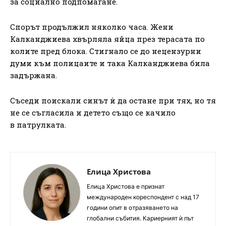
за социално подпомагане.
Спорът продължил няколко часа. Жени
Калканджиева хвърляла яйца през терасата по
колите пред блока. Стигнало се до нецензурни
думи към полицаите и така Калканджиева била
задържана.
Съседи поискали синът ѝ да остане при тях, но тя
не се съгласила и детето също се качило
в патрулката.
Елица Христова
Елица Христова е признат
международен кореспондент с над 17
години опит в отразяването на
глобални събития. Кариерният ѝ път