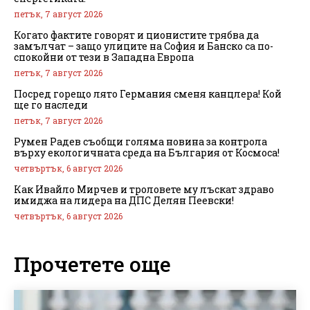
петък, 7 август 2026
Когато фактите говорят и ционистите трябва да
замълчат – защо улиците на София и Банско са по-
спокойни от тези в Западна Европа
петък, 7 август 2026
Посред горещо лято Германия сменя канцлера! Кой
ще го наследи
петък, 7 август 2026
Румен Радев съобщи голяма новина за контрола
върху екологичната среда на България от Космоса!
четвъртък, 6 август 2026
Как Ивайло Мирчев и троловете му лъскат здраво
имиджа на лидера на ДПС Делян Пеевски!
четвъртък, 6 август 2026
Прочетете още