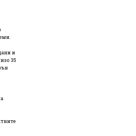
в
еми.
дани и
лизо 35
вън
на
ктните