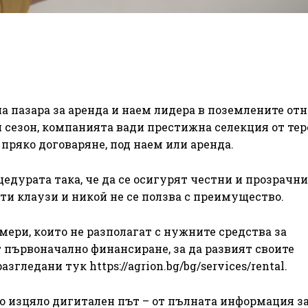
а пазара за аренда и наем лидера в поземлените от
я сезон, компанията вади престижна селекция от тер
 пряко договаряне, под наем или аренда.
цедурата така, че да се осигурят честни и прозрачни
ти клаузи и никой не се ползва с преимущество.
ери, които не разполагат с нужните средства за
 първоначално финансиране, за да развият своите
гледани тук https://agrion.bg/bg/services/rental.
о изцяло дигитален път – от пълната информация з