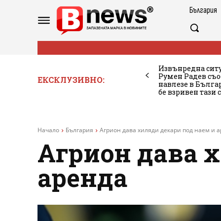
България
Извънредна ситу
Румен Радев съо
ЕКСКЛУЗИВНО:
навлезе в Бълг
бе взривен тази 
Начало
България
Агрион дава хиляди декари под наем и 
Агрион дава 
аренда