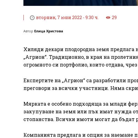
вторник, 7 юни 2022 - 9:30 ч.
29
Автор
Елица Христова
Хиляди декари плодородна земя предлага н
„Агрион“. Традиционно, в края на пролетни
огромното си портфолио, които отдава, чрез
Експертите на „Агрион“ са разработили про
преговори за всички участници. Няма скри
Мярката е особено подходяща за млади ферм
закупуване на земя или пък имат нужда от
стопанства. Всички имоти могат да бъдат раз
Компанията предлага и опция за наемане п