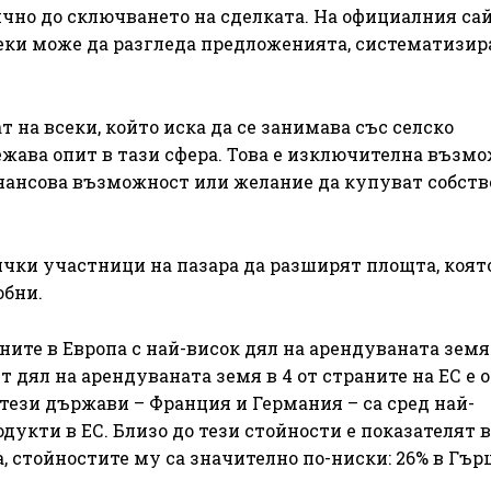
ично до сключването на сделката. На официалния сай
 всеки може да разгледа предложенията, систематизир
на всеки, който иска да се занимава със селско
тежава опит в тази сфера. Това е изключителна възм
инансова възможност или желание да купуват собств
чки участници на пазара да разширят площта, коят
обни.
аните в Европа с най-висок дял на арендуваната земя
ят дял на арендуваната земя в 4 от страните на ЕС е 
 тези държави – Франция и Германия – са сред най-
укти в ЕС. Близо до тези стойности е показателят в
, стойностите му са значително по-ниски: 26% в Гър