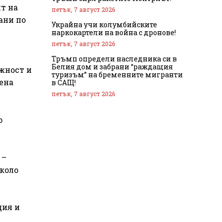
т на
петък, 7 август 2026
ани по
Украйна учи колумбийските
наркокартели на война с дронове!
петък, 7 август 2026
Тръмп определи наследника си в
Белия дом и забрани “раждащия
ожност и
туризъм” на бременните мигранти
ена
в САЩ!
петък, 7 август 2026
о
 –
около
ция и