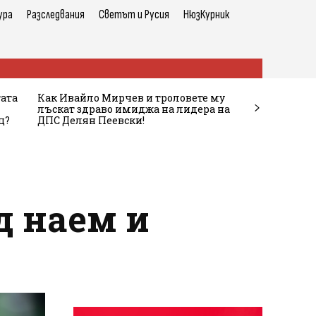
ура
Разследвания
Светът и Русия
НюзКурник
тата
Как Ивайло Мирчев и троловете му
лъскат здраво имиджа на лидера на
ц?
ДПС Делян Пеевски!
д наем и