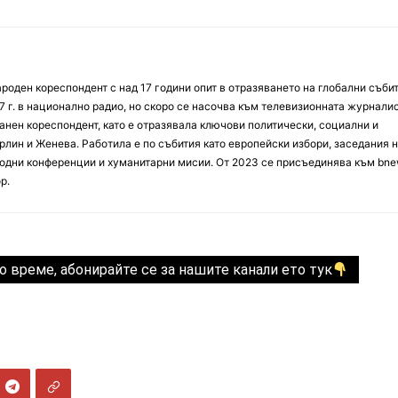
оден кореспондент с над 17 години опит в отразяването на глобални събит
7 г. в национално радио, но скоро се насочва към телевизионната журналис
анен кореспондент, като е отразявала ключови политически, социални и
лин и Женева. Работила е по събития като европейски избори, заседания 
дни конференции и хуманитарни мисии. От 2023 се присъединява към bne
р.
о време, абонирайте се за нашите канали ето тук