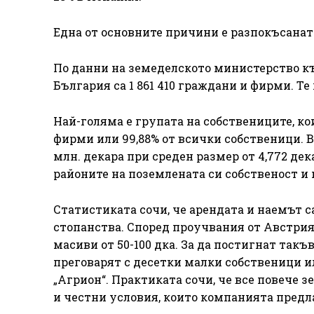
Една от основните причини е разпокъсаната
По данни на земеделското министерство къ
България са 1 861 410 граждани и фирми. Т
Най-голяма е групата на собствениците, кои
фирми или 99,88% от всички собственици. В 
млн. декара при среден размер от 4,772 де
районите на поземлената си собственост и
Статистиката сочи, че арендата и наемът 
стопанства. Според проучвания от Австрия
масиви от 50-100 дка. За да постигнат такъ
преговарят с десетки малки собственици и
„Агрион“. Практиката сочи, че все повече 
и честни условия, които компанията предл