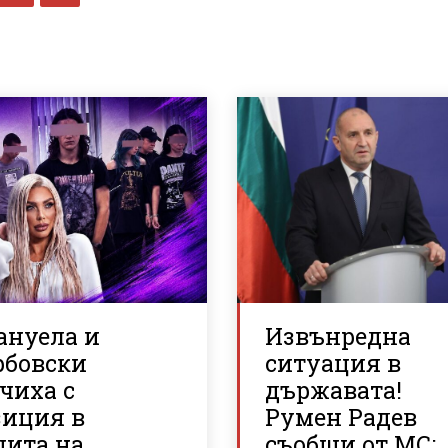
ануела и
Извънредна
рбовски
ситуация в
чиха с
държавата!
зиция в
Румен Радев
щита на
съобщи от МС: