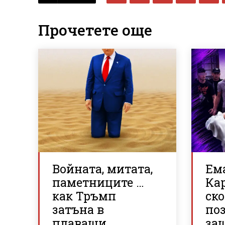
Прочетете още
Войната, митата,
Ем
паметниците …
Ка
как Тръмп
ско
затъна в
по
плаващи
за