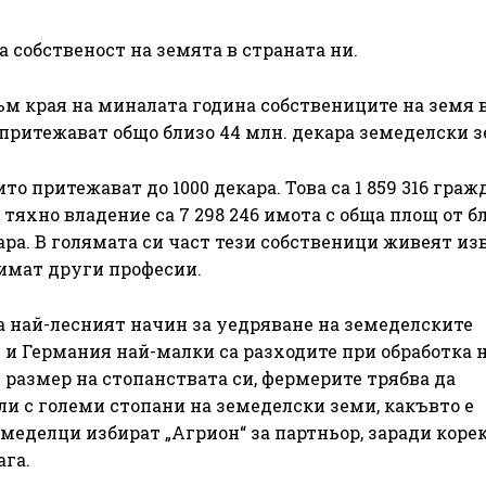
 собственост на земята в страната ни.
м края на миналата година собствениците на земя 
е притежават общо близо 44 млн. декара земеделски з
то притежават до 1000 декара. Това са 1 859 316 граж
тяхно владение са 7 298 246 имота с обща площ от б
кара. В голямата си част тези собственици живеят из
 имат други професии.
са най-лесният начин за уедряване на земеделските
 и Германия най-малки са разходите при обработка 
в размер на стопанствата си, фермерите трябва да
ли с големи стопани на земеделски земи, какъвто е
земеделци избират „Агрион“ за партньор, заради коре
ага.