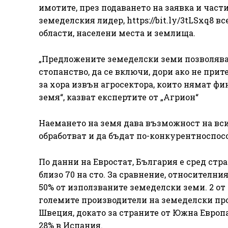
имотите, през подаването на заявка и част
земеделския лидер, https://bit.ly/3tLSxq8
области, населени места и землища.
„Предложените земеделски земи позволяват 
стопанство, да се включи, дори ако не при
за хора извън агросектора, които нямат ф
земя“, казват експертите от „Агрион“
Наемането на земя дава възможност на вси
обработват и да бъдат по-конкурентноспос
По данни на Евростат, България е сред стр
близо 70 на сто. За сравнение, относителни
50% от използваните земеделски земи. 2 от
големите производители на земеделски прод
Швеция, докато за страните от Южна Европа
28% в Испания.