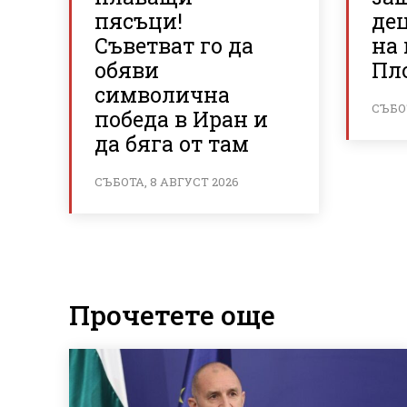
пясъци!
де
Съветват го да
на
обяви
Пл
символична
СЪБОТ
победа в Иран и
да бяга от там
СЪБОТА, 8 АВГУСТ 2026
Прочетете още