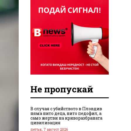
Не пропускай
В случая с убийството в Пловдив
няма нито деца, нито педофил, а
само жертви на криворазбраната
цивилизация
петък, 7 август 2026