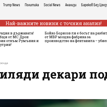
Trump News
Политика
Social News
Анализи
Бареков Без Ценз
Най-важните новини с точния анализ!
ация в държавата!
Бойко Борисов ли е босът на разби
бщи от МС: Дрон
от МВР мощна фабрика за
ария откъм Румъния и
производство на фентанила – убие
сутрин!
аренда
хиляди декари по