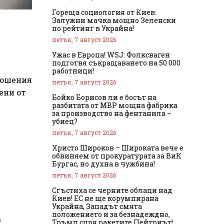
Гореща социология от Киев:
Залужни мачка мощно Зеленски
по рейтинг в Украйна!
петък, 7 август 2026
Ужас в Европа! WSJ: Фолксваген
подготвя съкращаването на 50 000
работници!
ношения
петък, 7 август 2026
ени от
Бойко Борисов ли е босът на
разбитата от МВР мощна фабрика
за производство на фентанила –
убиец?
петък, 7 август 2026
Христо Широков – Широката вече е
обвиняем от прокуратурата за ВиК
Бургас, но духна в чужбина!
петък, 7 август 2026
Сгъстиха се черните облаци над
Киев! ЕС не ще корумпирана
Украйна, Западът смята
положението и за безнадеждно,
а
Тръмп спря ракетите Пейтриът!