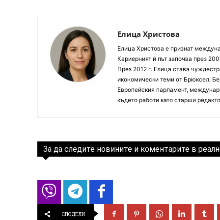
Елица Христова
Елица Христова е признат междунар
Кариерният ѝ път започва през 200
През 2012 г. Елица става чуждестр
икономически теми от Брюксел, Бер
Европейския парламент, междунаро
където работи като старши редакто
За да следите новините и коментарите в реалн
СПОДЕЛИ