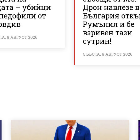
цата – убийци
Дрон навлезе в
 педофили от
България отк
овдив
Румъния и бе
взривен тази
А, 8 АВГУСТ 2026
сутрин!
СЪБОТА, 8 АВГУСТ 2026