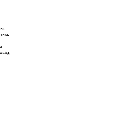
ия.
тика.
на
ws.bg,