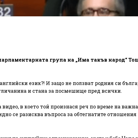
парламентарната група на „Има такъв народ“ То
английски език?! И защо не ползват родния си бълга
гличанина и стана за посмешище пред всички.
видео, в което той произнася реч по време на важна
идно се разисква въпроса за обтегнатите отношени