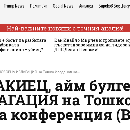
Trump News
Политика
Social News
Анализи
Бареков Без Ценз
Най-важните новини с точния анализ!
 е босът на разбитата
Как Ивайло Мирчев и троловете м
брика за
лъскат здраво имиджа на лидера 
 фентанила – убиец?
ДПС Делян Пеевски!
: ПОЗОРНА ИЗЛАГАЦИЯ на Тошко Йорданов на...
АКИЕЦ, айм булге
ГАЦИЯ на Тошко
 конференция (