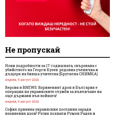
Не пропускай
Нови подробности за 17-годишната, свързвана с
убийството на Георги Кузев: редовна ученичка и
дъщеря на бивша учителка (Брутална СНИМКА)
неделя, 9 август 2026
Версия в BNEWS: Взривеният дрон в България е
операция на украинските служби за въвличане на
още държави във войната!
неделя, 9 август 2026
София привика украинския посланик заради
взривения дрон! Русия похвали Румен Радев и