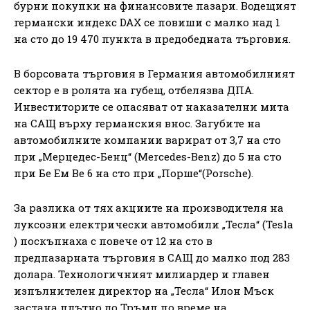
бурни покупки на финансовите пазари. Водещият
германски индекс DAX се повиши с малко над 1
на сто до 19 470 пункта в предобедната търговия.
В борсовата търговия в Германия автомобилният
сектор е в ролята на губещ, отбелязва ДПА.
Инвеститорите се опасяват от наказателни мита
на САЩ върху германския внос. Загубите на
автомобилните компании варират от 3,7 на сто
при „Мерцедес-Бенц“ (Mercedes-Benz) до 5 на сто
при Бе Ем Ве 6 на сто при „Порше“(Porsche).
За разлика от тях акциите на производителя на
луксозни електрически автомобили „Тесла“ (Tesla
) поскъпнаха с повече от 12 на сто в
предпазарната търговия в САЩ до малко под 283
долара. Технологичният милиардер и главен
изпълнителен директор на „Тесла“ Илон Мъск
застана плътно до Тръмп по време на