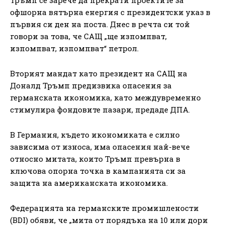
офшорна вятърна енергия с президентски указ в
първия си ден на поста. Днес в речта си той
говори за това, че САЩ „ще изпомпват,
изпомпват, изпомпват“ петрол.
Вторият мандат като президент на САЩ на
Доналд Тръмп предизвика опасения за
германската икономика, като междувременно
стимулира фондовите пазари, предаде ДПА.
В Германия, където икономиката е силно
зависима от износа, има опасения най-вече
относно митата, които Тръмп превърна в
ключова опорна точка в кампанията си за
защита на американската икономика.
Федерацията на германските промишлености
(BDI) обяви, че „мита от порядъка на 10 или дори