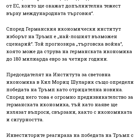
от ЕС, които ще окажат допълнителна тежест
върху международната търговия“.
Според Германския икономически институт
изборът на Тръмп е „най-лошият възможен
сценарий“. Той прогнозира „търговска война“,
която може да струва на германската икономика
до 180 милиарда евро за четири години.
Председателят на Института за световна
икономика в Кил Мориц Шуларик също определи
победата на Тръмп като отрицателна новина.
Според него това е огромно предизвикателство за
германската икономика, тъй като наяве ще
излязат въпроси, свързани, както с икономиката
и сигурността.
Инвеститорите реагираха на победата на Тръмп с