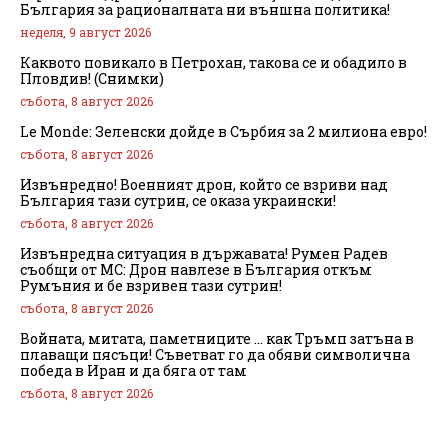
България за рационалната ни външна политика!
неделя, 9 август 2026
Каквото повикало в Петрохан, такова се и обадило в
Пловдив! (Снимки)
събота, 8 август 2026
Le Monde: Зеленски дойде в Сърбия за 2 милиона евро!
събота, 8 август 2026
Извънредно! Военният дрон, който се взриви над
България тази сутрин, се оказа украински!
събота, 8 август 2026
Извънредна ситуация в държавата! Румен Радев
съобщи от МС: Дрон навлезе в България откъм
Румъния и бе взривен тази сутрин!
събота, 8 август 2026
Войната, митата, паметниците … как Тръмп затъна в
плаващи пясъци! Съветват го да обяви символична
победа в Иран и да бяга от там
събота, 8 август 2026