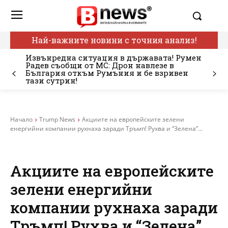
Най-важните новини с точния анализ!
Извънредна ситуация в държавата! Румен
Радев съобщи от МС: Дрон навлезе в
България откъм Румъния и бе взривен
тази сутрин!
Начало
Trump News
Акциите на европейските зелени
енергийни компании рухнаха заради Тръмп! Рухва и “Зелена”...
Акциите на европейските
зелени енергийни
компании рухнаха заради
Тръмп! Рухва и “Зелена”