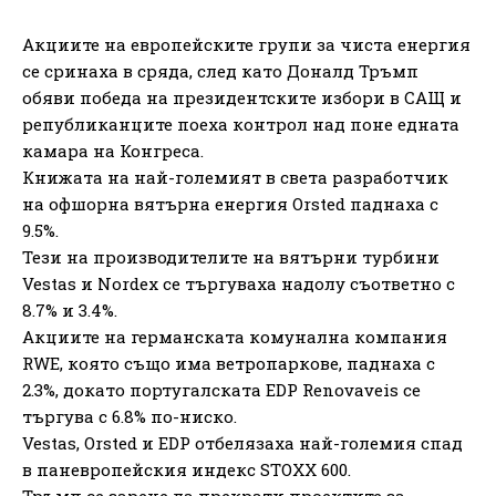
Акциите на европейските групи за чиста енергия
се сринаха в сряда, след като Доналд Тръмп
обяви победа на президентските избори в САЩ и
републиканците поеха контрол над поне едната
камара на Конгреса.
Книжата на най-големият в света разработчик
на офшорна вятърна енергия Orsted паднаха с
9.5%.
Тези на производителите на вятърни турбини
Vestas и Nordex се търгуваха надолу съответно с
8.7% и 3.4%.
Акциите на германската комунална компания
RWE, която също има ветропаркове, паднаха с
2.3%, докато португалската EDP Renovaveis се
търгува с 6.8% по-ниско.
Vestas, Orsted и EDP отбелязаха най-големия спад
в паневропейския индекс STOXX 600.
Тръмп се зарече да прекрати проектите за