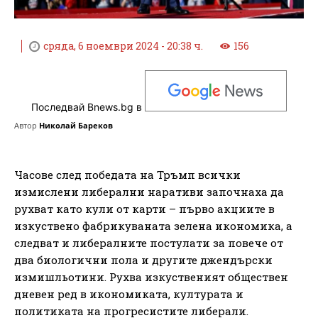
сряда, 6 ноември 2024 - 20:38 ч.
156
Последвай Bnews.bg в
Автор
Николай Бареков
Часове след победата на Тръмп всички
измислени либерални наративи започнаха да
рухват като кули от карти – първо акциите в
изкуствено фабрикуваната зелена икономика, а
следват и либералните постулати за повече от
два биологични пола и другите джендърски
измишльотини. Рухва изкуственият обществен
дневен ред в икономиката, културата и
политиката на прогресистите либерали.