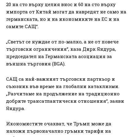
20 на сто върху целия внос и 60 на сто върху
импорта от Китай могат да навредят не само на
германската, но и на икономиките на ЕС и на
самите САЩ“.
„Светът се нуждае от по-малко, а не от повече
търговски ограничения“, каза Дирк Яндура,
председател на Германската асоциация за
външна търговия (BGA).
САЩ са най-важният търговски партньор и
съюзник във време на глобални катаклизми.
„Разчитаме на продължение на традиционно
добрите трансатлантически отношения“, заяви
Яндура.
Икономистите очакват, че Тръмп може да
наложи първоначално гръмки тарифи на