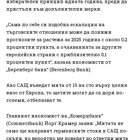
избирателен принцип идната година, преди да
пристъпи към допълнителни мерки.
„Сама по себе си подобна ескалация на
търговските отношения може да понижи
прогнозите за растежа за 2025 година с около 0,2
процентни пункта, а очакванията за другите
европейски страни с приблизително 0,1
процентен пункт“, казаха икономисти от
„Беренберг банк“ (Berenberg Bank).
Ако САЩ въведат мита от 10 на сто върху целия
внос от Европа, то щетите могат да са дори по-
големи, отбелязват те.
Главният икономист на „Комерцбанк“
(Commerzbank) Йорг Крамер заяви: „Митата не
само ще направят германските стоки в САЩ по-
скъпи, но вероятно ще доведат до ответни мита