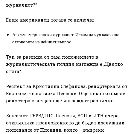
журналист?“
Един американец тогава се включи:
Аз съм американски журналист. Искам да чуя какво ще
отговорите на нейният въпрос.
Тук, за разлика от там, положението в
журналистическата гилдия изглежда е „Цвятко
стига“.
Респект за Кристияна Стефанова, репортерката от
Евроком, че натиска Пеевски. Още неколко смели
репортера и нещата ще изглеждат различно.
Контекст: ГЕРБ/ДПС-Пеевски, БСП и ИТН вчера
отхвърлиха предложението да бъдат изслушани
полицаите от Пловдив, които – въпреки