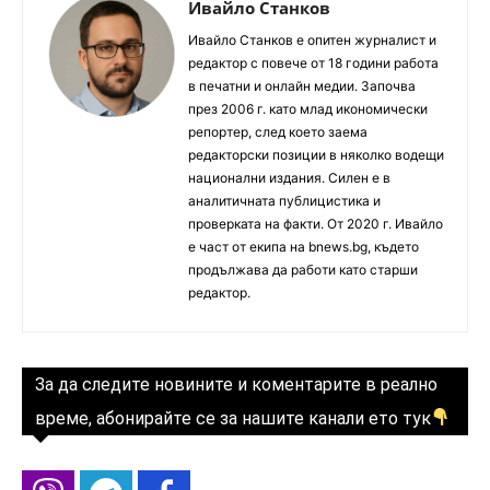
Ивайло Станков
Ивайло Станков е опитен журналист и
редактор с повече от 18 години работа
в печатни и онлайн медии. Започва
през 2006 г. като млад икономически
репортер, след което заема
редакторски позиции в няколко водещи
национални издания. Силен е в
аналитичната публицистика и
проверката на факти. От 2020 г. Ивайло
е част от екипа на bnews.bg, където
продължава да работи като старши
редактор.
За да следите новините и коментарите в реално
време, абонирайте се за нашите канали ето тук