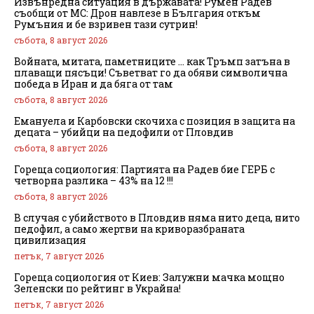
Извънредна ситуация в държавата! Румен Радев
съобщи от МС: Дрон навлезе в България откъм
Румъния и бе взривен тази сутрин!
събота, 8 август 2026
Войната, митата, паметниците … как Тръмп затъна в
плаващи пясъци! Съветват го да обяви символична
победа в Иран и да бяга от там
събота, 8 август 2026
Емануела и Карбовски скочиха с позиция в защита на
децата – убийци на педофили от Пловдив
събота, 8 август 2026
Гореща социология: Партията на Радев бие ГЕРБ с
четворна разлика – 43% на 12 !!!
събота, 8 август 2026
В случая с убийството в Пловдив няма нито деца, нито
педофил, а само жертви на криворазбраната
цивилизация
петък, 7 август 2026
Гореща социология от Киев: Залужни мачка мощно
Зеленски по рейтинг в Украйна!
петък, 7 август 2026