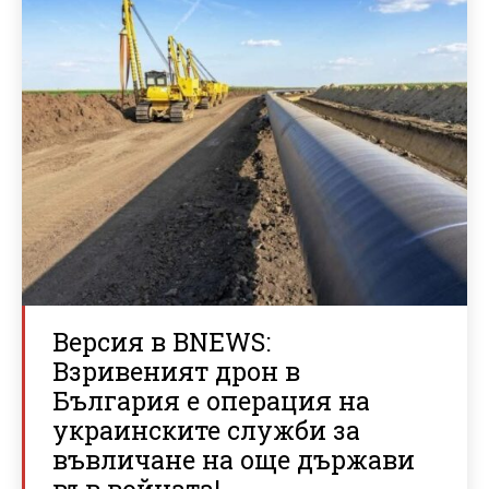
Версия в BNEWS:
Взривеният дрон в
България е операция на
украинските служби за
въвличане на още държави
във войната!