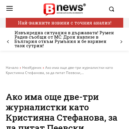
Най-важните новини с точния анализ!
Извънредна ситуация в държавата! Румен
Радев съобщи от МС: Дрон навлезе в
България откъм Румъния и бе взривен
тази сутрин!
Начало
НюзКурник
Ако има още две-три журналистки като
Кристияна Стефанова, за да питат Пеевски,...
Ако има още две-три
журналистки като
Кристияна Стефанова, за
да питат Пеевски,