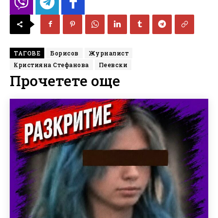
ТАГОВЕ
Борисов
Журналист
Кристияна Стефанова
Пеевски
Прочетете още