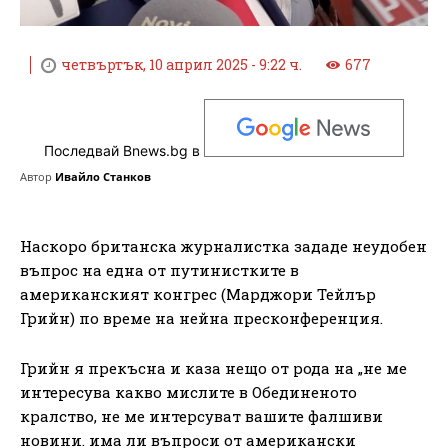
четвъртък, 10 април 2025 - 9:22 ч.
677
Последвай Bnews.bg в
Автор
Ивайло Станков
Наскоро британска журналистка зададе неудобен
въпрос на една от путинистките в
американският конгрес (Марджори Тейлър
Грийн) по време на нейна пресконференция.
Грийн я прекъсна и каза нещо от рода на „не ме
интересува какво мислите в Обединеното
кралство, не ме интерсуват вашите фалшиви
новини. има ли въпроси от американски