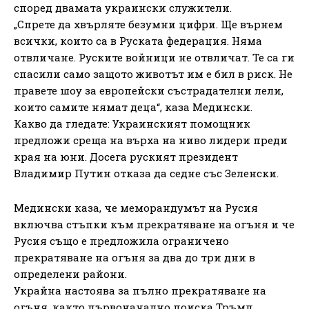
според двамата украински служители.
„Спрете да хвърляте безумни цифри. Ще върнем
всички, които са в Руската федерация. Няма
отвличане. Руските войници не отвличат. Те са ги
спасили само защото животът им е бил в риск. Не
правете шоу за европейски състрадателни лели,
които самите нямат деца“, каза Медински.
Какво да гледате: Украинският помощник
предложи среща на върха на ниво лидери преди
края на юни. Досега руският президент
Владимир Путин отказа да седне със Зеленски.
Медински каза, че меморандумът на Русия
включва стъпки към прекратяване на огъня и че
Русия също е предложила ограничено
прекратяване на огъня за два до три дни в
определени райони.
Украйна настоява за пълно прекратяване на
огъня, както първоначално поиска Тръмп.