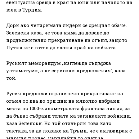
евентуална среща в края на юни или началото на
юли в Турция.
Дори ако четиримата лидери се срещнат обаче,
Зеленски каза, че това няма да доведе до
продължително прекратяване на огъня, защото
Путин не е готов да сложи край на войната.
Руският меморандум „изглежда съдържа
ултиматуми, а не сериозни предложения“, каза
той.
Русия предложи ограничено прекратяване на
огъня от два до три дни на няколко избрани
места по 1000-километровата фронтова линия, за
да бъдат събрани телата на загиналите войници,
каза Зеленски. Но той отхвърли това като
тактика, за да покаже на Тръмп, че е ангажиран с
мирния процес, наричайки го опит за