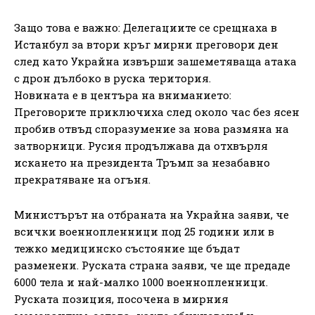
Защо това е важно: Делегациите се срещнаха в
Истанбул за втори кръг мирни преговори ден
след като Украйна извърши зашеметяваща атака
с дрон дълбоко в руска територия.
Новината е в центъра на вниманието:
Преговорите приключиха след около час без ясен
пробив отвъд споразумение за нова размяна на
затворници. Русия продължава да отхвърля
искането на президента Тръмп за незабавно
прекратяване на огъня.
Министърът на отбраната на Украйна заяви, че
всички военнопленници под 25 години или в
тежко медицинско състояние ще бъдат
разменени. Руската страна заяви, че ще предаде
6000 тела и най-малко 1000 военнопленници.
Руската позиция, посочена в мирния