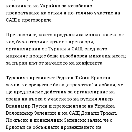
исканията на Украйна за незабавно
прекратяване на огъня и по-голямо участие на
САЩ в преговорите.
Преговорите, които продължиха малко повече от
час, бяха вторият кръг от преговори,
организирани от Турция и САЩ, след като
мирният процес беше възобновен миналия месец
за първи път от началото на конфликта.
Турският президент Реджеп Тайип Ердоган
заяви, че срещата е била „страхотна“ и добави, че
ще предприеме действия за организиране на
среща на върха с участието на руския лидер
Владимир Путин и президентите на Украйна
Володимир Зеленски и на САЩ Доналд Тръмп.
По-късно в понеделник Зеленски заяви, че с
Ердоган са обсъждали провеждането на