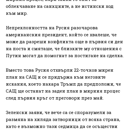
облекчаване на санкциите, а не истински ход
към мир.
Непреклонността на Русия разочарова
американския президент, който се хвалеше, че
може да разреши конфликта още в първия си ден
на поста и смяташе, че близките му отношения с
Путин могат да помогнат за постигане на сделка.
Вместо това Русия отхвърли 22-точков мирен
план на САЩ и се придържа към неговите
искания, което накара Тръмп да предположи, че
САЩ ще останат на заден план в мирния процес
след първия кръг от преговори през май.
Зеленски заяви, че вече са се споразумели за
размяна на хиляда затворници от всяка страна,
като е възможно тази седмица да се осъществи