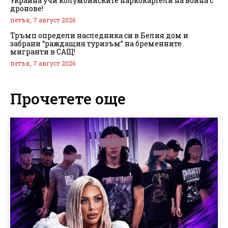
Украйна учи колумбийските наркокартели на война с
дронове!
петък, 7 август 2026
Тръмп определи наследника си в Белия дом и
забрани “раждащия туризъм” на бременните
мигранти в САЩ!
петък, 7 август 2026
Прочетете още