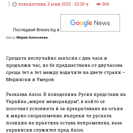
понеделник, 2 юни 2025 - 23:30 ч.
966
Последвай Bnews.bg в
Автор
Мария Алексиева
Срещата неслучайно закъсня с два часа и
продължи час, но бе предшествана от двучасова
среща тет а тет между водачите на двете страни –
Медински и Умеров.
Разказва Axios: В понеделник Русия представи на
Украйна „мирен меморандум“, в който се
посочват условията ѝ за прекратяване на огъня
и мирно споразумение, въпреки че руската
позиция на практика остава непроменена, каза
украински служител пред Axios.