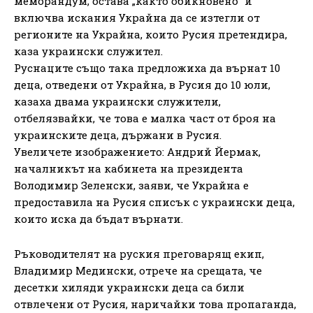
меморандум, остава „както обикновено“ и
включва искания Украйна да се изтегли от
регионите на Украйна, които Русия претендира,
каза украински служител.
Руснаците също така предложиха да върнат 10
деца, отведени от Украйна, в Русия до 10 юли,
казаха двама украински служители,
отбелязвайки, че това е малка част от броя на
украинските деца, държани в Русия.
Увеличете изображението: Андрий Йермак,
началникът на кабинета на президента
Володимир Зеленски, заяви, че Украйна е
предоставила на Русия списък с украински деца,
които иска да бъдат върнати.
Ръководителят на руския преговарящ екип,
Владимир Медински, отрече на срещата, че
десетки хиляди украински деца са били
отвлечени от Русия, наричайки това пропаганда,