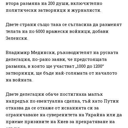
втора размяна на 200 души, включително
политически затворници и журналисти.
Двете страни също така се съгласиха да разменят
телата на по 6000 вражески войници, добави
Зеленски.
Владимир Медински, ръководителят на руската
делегация, по-рано заяви, че предстоящата
размяна, в която ще участват „1000 до 1200“
затворници, ще бъде най-голямата от началото
на войната.
Двете делегации обаче постигнаха малък
напредък по евентуална сделка, тъй като Путин
отказва да се откаже от исканията си за
ограничаване на суверенитета на Украйна или да
приеме призивите на Киев за прекратяване на