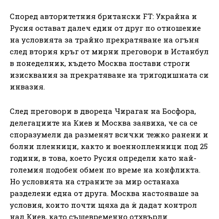
Според авторитетния британски FT: Украйна и
Русия остават далеч един от друг по отношение
на условията за трайно прекратяване на огъня
след втория кръг от мирни преговори в Истанбул
в понеделник, където Москва постави строги
изисквания за прекратяване на тригодишната си
инвазия.
След преговори в двореца Чираган на Босфора,
делегациите на Киев и Москва заявиха, че са се
споразумели да разменят всички тежко ранени и
болни пленници, както и военнопленници под 25
години, в това, което Русия определи като най-
големия подобен обмен по време на конфликта.
Но условията на страните за мир останаха
разделени една от друга. Москва настояваше за
условия, които почти щяха да ѝ дадат контрол
над Киев, като същевременно отхвърли