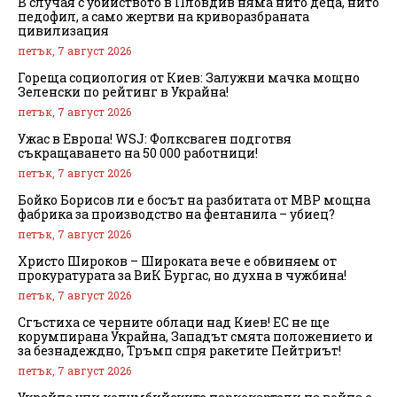
В случая с убийството в Пловдив няма нито деца, нито
педофил, а само жертви на криворазбраната
цивилизация
петък, 7 август 2026
Гореща социология от Киев: Залужни мачка мощно
Зеленски по рейтинг в Украйна!
петък, 7 август 2026
Ужас в Европа! WSJ: Фолксваген подготвя
съкращаването на 50 000 работници!
петък, 7 август 2026
Бойко Борисов ли е босът на разбитата от МВР мощна
фабрика за производство на фентанила – убиец?
петък, 7 август 2026
Христо Широков – Широката вече е обвиняем от
прокуратурата за ВиК Бургас, но духна в чужбина!
петък, 7 август 2026
Сгъстиха се черните облаци над Киев! ЕС не ще
корумпирана Украйна, Западът смята положението и
за безнадеждно, Тръмп спря ракетите Пейтриът!
петък, 7 август 2026