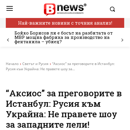
Най-важните новини с точния анализ!
Бойко Борисов ли е босът на разбитата от
МВР мощна фабрика за производство на
фентанила – убиец?
Начало
Светът и Русия
“Аксиос” за преговорите в Истанбул:
Русия към Украйна: Не правете шоу за...
“Аксиос” за преговорите в
Истанбул: Русия към
Украйна: Не правете шоу
за западните лели!