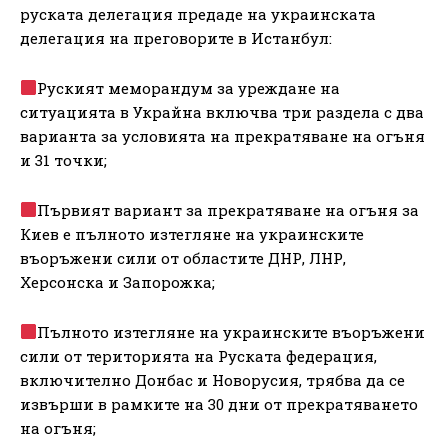
руската делегация предаде на украинската
делегация на преговорите в Истанбул:
Руският меморандум за уреждане на
ситуацията в Украйна включва три раздела с два
варианта за условията на прекратяване на огъня
и 31 точки;
Първият вариант за прекратяване на огъня за
Киев е пълното изтегляне на украинските
въоръжени сили от областите ДНР, ЛНР,
Херсонска и Запорожка;
Пълното изтегляне на украинските въоръжени
сили от територията на Руската федерация,
включително Донбас и Новорусия, трябва да се
извърши в рамките на 30 дни от прекратяването
на огъня;