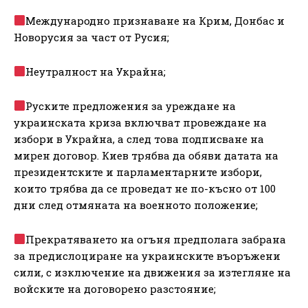
Международно признаване на Крим, Донбас и
Новорусия за част от Русия;
Неутралност на Украйна;
Руските предложения за уреждане на
украинската криза включват провеждане на
избори в Украйна, а след това подписване на
мирен договор. Киев трябва да обяви датата на
президентските и парламентарните избори,
които трябва да се проведат не по-късно от 100
дни след отмяната на военното положение;
Прекратяването на огъня предполага забрана
за предислоциране на украинските въоръжени
сили, с изключение на движения за изтегляне на
войските на договорено разстояние;