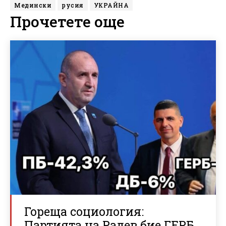
Медински
русия
УКРАЙНА
Прочетете още
Гореща социология:
Партията на Радев бие ГЕРБ