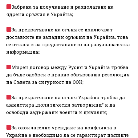
Забрана за получаване и разполагане на
ядрени оръжия в Украйна;
За прекратяване на огъня се изключват
доставките на западни оръжия на Украйна, това
се отнася и за предоставянето на разузнавателна
информация;
Мирен договор между Русия и Украйна трябва
да бъде одобрен с правно обвързваща резолюция
на Съвета за сигурност на ООН;
За прекратяване на огъня Украйна трябва да
амнистира „политически затворници“ и да
освободи задържани военни и цивилни;
За окончателно уреждане на конфликта в
Украйна е необходимо да се гарантират пълните