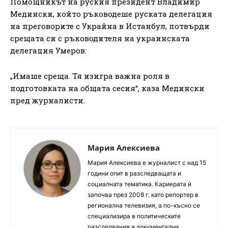
Помощникът на руския президент Владимир
Медински, който ръководеше руската делегация
на преговорите с Украйна в Истанбул, потвърди
срещата си с ръководителя на украинската
делегация Умеров:
„Имаше среща. Тя изигра важна роля в
подготовката на общата сесия“, каза Медински
пред журналисти.
Мария Алексиева
Мария Алексиева е журналист с над 15
години опит в разследващата и
социалната тематика. Кариерата ѝ
започва през 2008 г. като репортер в
регионална телевизия, а по-късно се
специализира в политическите
разследвания и документални