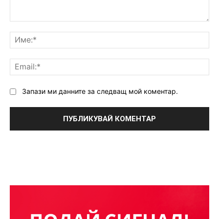
Коментар:
Им
Ema
Запази ми данните за следващ мой коментар.