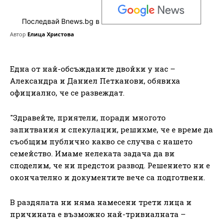
Последвай Bnews.bg в
Автор
Елица Христова
Една от най-обсъжданите двойки у нас –
Александра и Даниел Петканови, обявиха
официално, че се развеждат.
"Здравейте, приятели, поради многото
запитвания и спекулации, решихме, че е време да
съобщим публично какво се случва с нашето
семейство. Имаме нелеката задача да ви
споделим, че ни предстои развод. Решението ни е
окончателно и документите вече са подготвени.
В раздялата ни няма намесени трети лица и
причината е възможно най-тривиалната –