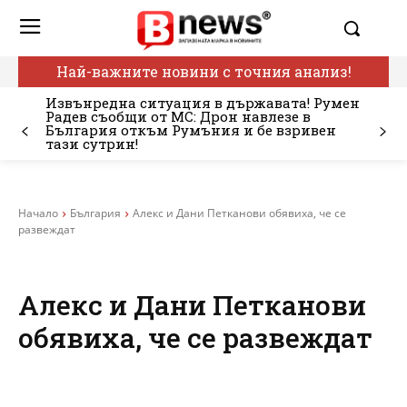
Най-важните новини с точния анализ!
Извънредна ситуация в държавата! Румен
Радев съобщи от МС: Дрон навлезе в
България откъм Румъния и бе взривен
тази сутрин!
Начало
България
Алекс и Дани Петканови обявиха, че се
развеждат
Алекс и Дани Петканови
обявиха, че се развеждат