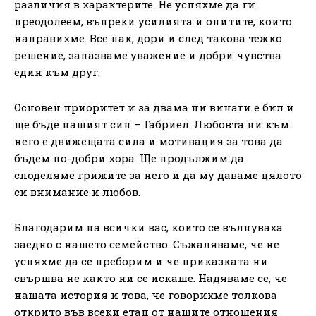
различия в характерите. Не успяхме да ги
преодолеем, въпреки усилията и опитите, които
направихме. Все пак, дори и след такова тежко
решение, запазваме уважение и добри чувства
един към друг.
Основен приоритет и за двама ни винаги е бил и
ще бъде нашият син – Габриел. Любовта ни към
него е движещата сила и мотивация за това да
бъдем по-добри хора. Ще продължим да
споделяме грижите за него и да му даваме цялото
си внимание и любов.
Благодарим на всички вас, които се вълнуваха
заедно с нашето семейство. Съжаляваме, че не
успяхме да се преборим и че приказката ни
свършва не както ни се искаше. Надяваме се, че
нашата история и това, че говорихме толкова
открито във всеки етап от нашите отношения