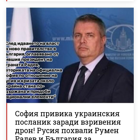
София привика украинския
посланик заради взривения
дрон! Русия похвали Румен
Радев и България за