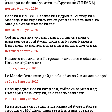
дъщеря на бивша учителка (Брутална СНИМКА)
неделя, 9 август 2026
Версия в BNEWS: Взривеният дрон в България е
операция на украинските служби за въвличане на
още държави във войната!
неделя, 9 август 2026
София привика украинския посланик заради
взривения дрон! Русия похвали Румен Радев и
България за рационалната ни външна политика!
неделя, 9 август 2026
Каквото повикало в Петрохан, такова се и обадило в
Пловдив! (Снимки)
събота, 8 август 2026
Le Monde: Зеленски дойде в Сърбия за 2 милиона евро!
събота, 8 август 2026
Извънредно! Военният дрон, който се взриви над
България тази сутрин, се оказа украински!
събота, 8 август 2026
Извънредна ситуация в държавата! Румен Радев
съобщи от МС: Дрон навлезе в България откъм