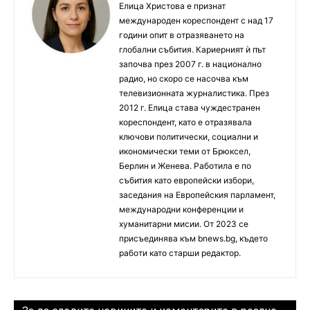
Елица Христова е признат
международен кореспондент с над 17
години опит в отразяването на
глобални събития. Кариерният ѝ път
започва през 2007 г. в национално
радио, но скоро се насочва към
телевизионната журналистика. През
2012 г. Елица става чуждестранен
кореспондент, като е отразявала
ключови политически, социални и
икономически теми от Брюксел,
Берлин и Женева. Работила е по
събития като европейски избори,
заседания на Европейския парламент,
международни конференции и
хуманитарни мисии. От 2023 се
присъединява към bnews.bg, където
работи като старши редактор.