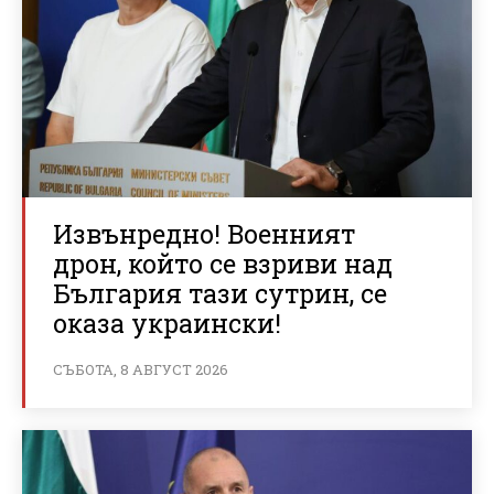
Извънредно! Военният
дрон, който се взриви над
България тази сутрин, се
оказа украински!
СЪБОТА, 8 АВГУСТ 2026