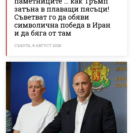
паметниците … как Тръмп
затъна в плаващи пясъци!
Съветват го да обяви
символична победа в Иран
и да бяга от там
СЪБОТА, 8 АВГУСТ 2026