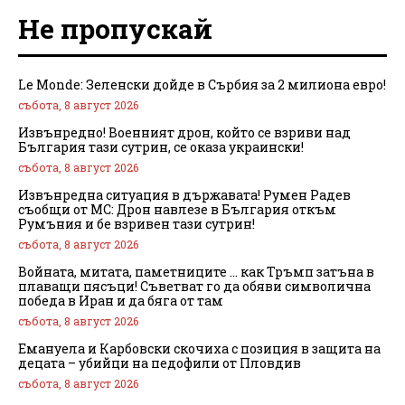
Не пропускай
Le Monde: Зеленски дойде в Сърбия за 2 милиона евро!
събота, 8 август 2026
Извънредно! Военният дрон, който се взриви над
България тази сутрин, се оказа украински!
събота, 8 август 2026
Извънредна ситуация в държавата! Румен Радев
съобщи от МС: Дрон навлезе в България откъм
Румъния и бе взривен тази сутрин!
събота, 8 август 2026
Войната, митата, паметниците … как Тръмп затъна в
плаващи пясъци! Съветват го да обяви символична
победа в Иран и да бяга от там
събота, 8 август 2026
Емануела и Карбовски скочиха с позиция в защита на
децата – убийци на педофили от Пловдив
събота, 8 август 2026