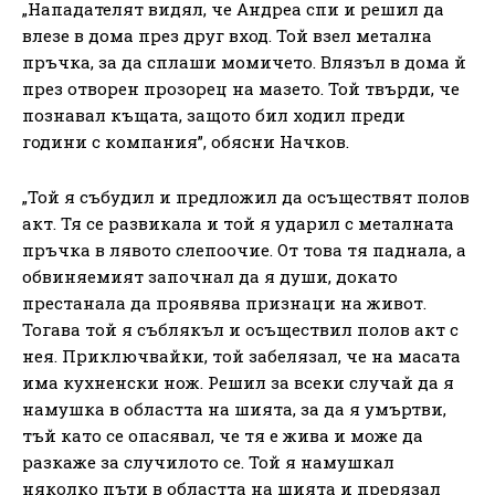
„Нападателят видял, че Андреа спи и решил да
влезе в дома през друг вход. Той взел метална
пръчка, за да сплаши момичето. Влязъл в дома й
през отворен прозорец на мазето. Той твърди, че
познавал къщата, защото бил ходил преди
години с компания”, обясни Начков.
„Той я събудил и предложил да осъществят полов
акт. Тя се развикала и той я ударил с металната
пръчка в лявото слепоочие. От това тя паднала, а
обвиняемият започнал да я души, докато
престанала да проявява признаци на живот.
Тогава той я съблякъл и осъществил полов акт с
нея. Приключвайки, той забелязал, че на масата
има кухненски нож. Решил за всеки случай да я
намушка в областта на шията, за да я умъртви,
тъй като се опасявал, че тя е жива и може да
разкаже за случилото се. Той я намушкал
няколко пъти в областта на шията и прерязал