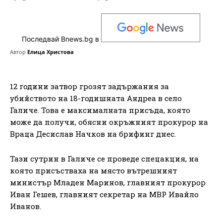
Последвай Bnews.bg в
Автор
Елица Христова
12 години затвор грозят задържания за
убийството на 18-годишната Андреа в село
Галиче. Това е максималната присъда, която
може да получи, обясни окръжният прокурор на
Враца Десислав Начков на брифинг днес.
Тази сутрин в Галиче се проведе спецакция, на
която присъстваха на място вътрешният
министър Младен Маринов, главният прокурор
Иван Гешев, главният секретар на МВР Ивайло
Иванов.