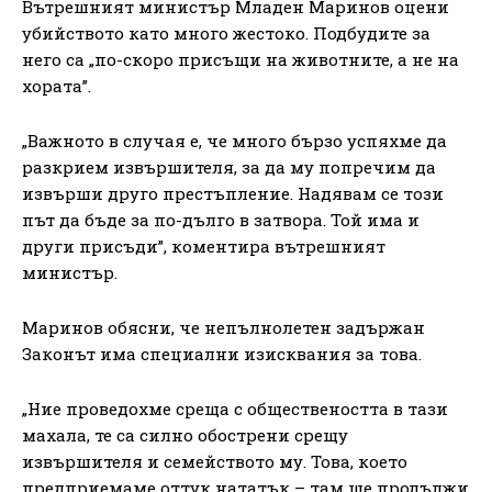
Вътрешният министър Младен Маринов оцени
убийството като много жестоко. Подбудите за
него са „по-скоро присъщи на животните, а не на
хората”.
„Важното в случая е, че много бързо успяхме да
разкрием извършителя, за да му попречим да
извърши друго престъпление. Надявам се този
път да бъде за по-дълго в затвора. Той има и
други присъди”, коментира вътрешният
министър.
Маринов обясни, че непълнолетен задържан
Законът има специални изисквания за това.
„Ние проведохме среща с обществеността в тази
махала, те са силно обострени срещу
извършителя и семейството му. Това, което
предприемаме оттук нататък – там ще продължи