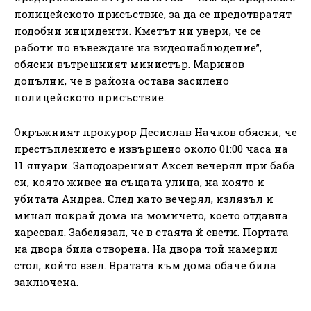
полицейското присъствие, за да се предотвратят
подобни инциденти. Кметът ни увери, че се
работи по въвеждане на видеонаблюдение”,
обясни вътрешният министър. Маринов
допълни, че в района остава засилено
полицейското присъствие.
Окръжният прокурор Десислав Начков обясни, че
престъплението е извършено около 01:00 часа на
11 януари. Заподозреният Аксел вечерял при баба
си, която живее на същата улица, на която и
убитата Андреа. След като вечерял, излязъл и
минал покрай дома на момичето, което отдавна
харесвал. Забелязал, че в стаята й свети. Портата
на двора била отворена. На двора той намерил
стол, който взел. Вратата към дома обаче била
заключена.