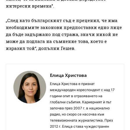
интересни времена”.
„След като българският съд е преценил, че има
необходимите законови предпоставки едно лице
да бъде задържано под стража, значи никой не
може да подлага на съмнение това, което е
изразил той“, допълни Гешев.
Елица Христова
Елица Христова е признат
международен кореспондент с над 17
години опит в отразяването на
глобални събития. Кариерният ѝ път
започва през 2007 г. в национално
радио, но скоро се насочва към
телевизионната журналистика. През
2012 г. Елица става чуждестранен