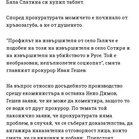
Бяла Слатина си купил таблет.
Според прокуратурата момичето е починало от
кръвозагуба, а не от душенето.
"Профилът на извършителя от село Галиче е
подобен на този на извършителя в село Сотиря и
на извършителя на убийството в Русе. Той е
необразован, непълнолетен социопат", смята
главният прокурор Иван Гешев.
На въпрос относно досъдебното производство
срещу екоминистъра в оставка Нено Димов,
Гешев заяви, че не може да коментира, защото то
се води от друг прокурор. По темата той
лаконично заяви, че прокуратурата няма
проблем, в случай, че се съберат доказателства, да
ангажира наказателна отговорност лица, които
смята, че са виновни и добави: „Предстоят