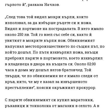
гърлото й”, разказа Начков.
„След това той видял мокри кърпи, които
използвал, за да избърше ръцете си и ножа.
Видял и портмоне на пострадалата. В него имало
около 250 лв. Той го взел със себе си, както й
увитият в мокрите кърпи нож. Обвиняемият
напуснал местопроизшествието по същия път, по
който дошъл. По пътя изхвърлил ножа, вкъщи
преброил парите в портмонето, което изхвърлил
в кладенеца в двора на къщата си. Около 02:00
часа в дома му дошъл негов братовчед. Той
твърди, че по обвиняемия не е имало следи от
кръв, нито, че му е казал за извършеното
престъпление”, поясни окръжният прокурор.
С парите обвиняемият си купил маратонки,
ръкавици и тонколона от магазин в селото. А в