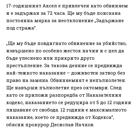
17-годишният Аксел е привлечен като обвиняем
и е задържан за 72 часа. Ще му бъде поискана
постоянна мярка за неотклонение „Задържане
под стража”.
„Ще му бъде повдигнато обвинение за убийство,
извършено по особено жесток начин и с цел да
бъде улеснено или прикрито друго
престъпление. За такова деяние се предвижда
най-тежкото наказание – доживотен затвор без
право на замяна. Обвиняемият е непълнолетен.
Ще навърши пълнолетие през октомври. След
като се приложи разпоредба от Наказателния
кодекс, наказанието се редуцира от 5 до 12 години
лишаване от свобода. 12 години е максималното
наказание, което се предвижда от Кодекса”,
обясни прокурор Десислав Начков.