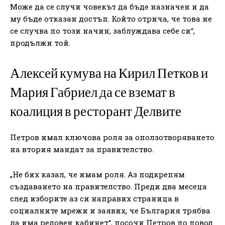
Може да се случи човекът да бъде назначен и да
му бъде отказан достъп. Който отрича, че това не
се случва по този начин, заблуждава себе си“,
продължи той.
Алексей кумува на Кирил Петков и
Мария Габриел да се вземат в
коалиция в ресторант Делвите
Петров имал ключова роля за оползотворяването
на втория мандат за правителство.
„Не бих казал, че имам роля. Аз подкрепям
създаването на правителство. Преди два месеца
след изборите аз си направих страница в
социалните мрежи и заявих, че България трябва
да има редовен кабинет“, посочи Петров по повод