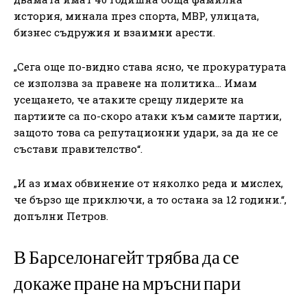
история, минала през спорта, МВР, улицата,
бизнес съдружия и взаимни арести.
„Сега още по-видно става ясно, че прокуратурата
се използва за правене на политика… Имам
усещането, че атаките срещу лидерите на
партиите са по-скоро атаки към самите партии,
защото това са репутационни удари, за да не се
състави правителство“.
„И аз имах обвинение от няколко реда и мислех,
че бързо ще приключи, а то остана за 12 години.“,
допълни Петров.
В Барселонагейт трябва да се
докаже пране на мръсни пари