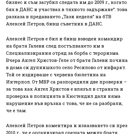
бизнес и съм загубил следата им до 2009 г., когато
бях в ДАНС и участвах в тяхното задържане“: това
разказа в предаването „Тази неделя“ на бТВ
Алексей Петров, бивш съветник в ДАНС.
Алексей Петров е бил и бивш взводен командир
на братя Галеви след постъпването им в
Специализирания отряд за борба с тероризма.
Вчера Ангел Христов-Геле от братя Галеви почина
в дома си дупнишкото село Ресилово от инфаркт.
Той се издирваше с червена бюлетина на
Интерпол. От МВР са разпоредили две проверки –
за това как Ангел Христов е влязъл в страната и
проверка в полицията в Кюстендил дали няма
нарушение във връзка с това, че не са разбрали,
че е там.
Алексей Петров коментира и изказването си през
2010 г., че е организирал срещата между братя