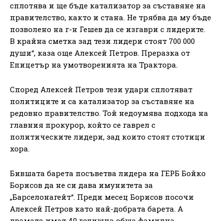
сплотява и ще бъде катализатор за съставяне на
правителство, както и стана. Не трябва да му бъде
позволено на г-н Гешев да се изгаври с лидерите.
В крайна сметка зад тези лидери стоят 700 000
души“, каза още Алексей Петров. Преразка от
Епицетър на умотворенията на Трактора.
Според Алексей Петров тези удари сплотяват
политиците и са катализатор за съставяне на
редовно правителство. Той недоумява подхода на
главния прокурор, който се гаврел с
политическите лидери, зад които стоят стотици
хора.
Бившата барета посъветва лидера на ГЕРБ Бойко
Борисов да не си дава имунитета за
„Барселонагейт“. Преди месец Борисов посочи
Алексей Петров като най-добрата барета. А
двамата имат 40 годишна обща фамилна