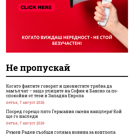
Не пропускай
Когато фактите говорят и ционистите трябва да
замълчат – защо улиците на София и Банско са по-
спокойни от тези в Западна Европа
петък, 7 август 2026
Посред горещо лято Германия сменя канцлера! Кой
ще го наследи
петък, 7 август 2026
Румен Радев съобщи голяма новина за контрола