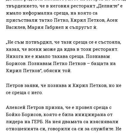
твърдението, че в неговия ресторант „Делвите“ е
имало неформална среща, на която са
присъствали татко Петко, Кирил Петков, Асен
Василев, Мария Габриел и съпругът ѝ.
„Не съм потвърдил, че тази среща се е състояла,
казах, че всеки може да идва в този ресторант.
Никога не е имало такава среща. Познавам
Борисов. Познавам Петко Петков – бащата на
Кирил Петков“, обясни той.
Петров заяви, че познава и Кирил Петков, но не
се среща с него.
Алексей Петров призна, че е провел среща с
Бойко Борисов, която е била инициирана от
лидера на ГЕРБ. На нея двамата са изяснявали
отношенията си, говорили са си за службите. Не