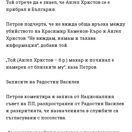
Той отрече да е знаел, че Ангел Христов се е
прибрал в България.
Петров подчерта, че не вижда обща връзка между
убийството на Красимир Каменов-Къро и Ангел
Христов. “Не виждам, нямам и такава
информация“, добави той.
„Той (Ангел Христов – б.р.) макар и починал е
намерен от близките му“, каза Петров.
Записите на Радостин Василев
Петров коментира и записа от Националния
съвет на ПП, разпространен от Радостин Василев
и разкритията, че назначенията в службите са
съгласувани с посолства.