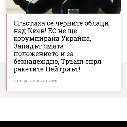
Сгъстиха се черните облаци
над Киев! ЕС не ще
корумпирана Украйна,
Западът смята
положението и за
безнадеждно, Тръмп спря
ракетите Пейтриът!
ПЕТЪК, 7 АВГУСТ 2026