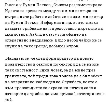
Галеви и Румен Петков. „Съвсем регламентирано.
Идеята за срещата между тях и министъра на
вътрешните работи е действие на зам.-министър
на Румен Петков. Информацията, която имаха
двамата трябваше да я предоставят директно на
министъра. Аз бях в статут на офицер на
оперативно внедряване. Нищо необичайно не се
случи на тази среща“, добави Петров.
„Надявам се, че след формирането на новото
правителство в сектори по сектори да се върне
тази системност. Един човек, за да мине през
границата, той преди това трябва да е бил обект
на оперативно наблюдение. Службата, която е
към правосъдието за охрана на потенциални
затворници трябва да има връзка“, категоричен е
той.