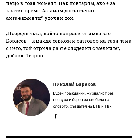
нещо в този момент. Пак повтарям, ако е за
кратко време. Аз имам достатъчно
ангажименти“, уточни той.
„Посредникът, който направи снимката с
Борисов – имахме сериозен разговор на тази тема
с него, той отрича да я е споделил с медиите“,
добави Петров.
Николай Бареков
Буден гражданин, журналист без
цензура и борец за свобода на
словото. Създател на БТВ и ТВ7.