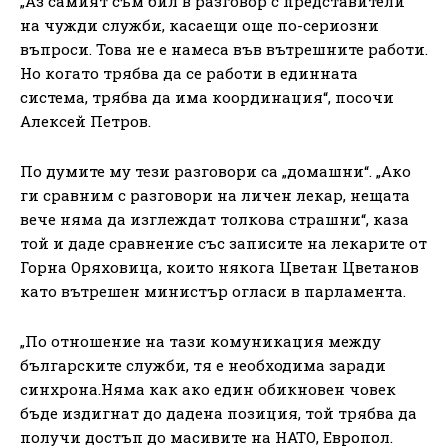
„Аз самият съм бил в разговор с представители
на чужди служби, касаещи още по-сериозни
въпроси. Това не е намеса във вътрешните работи.
Но когато трябва да се работи в единната
система, трябва да има координация“, посочи
Алексей Петров.
По думите му тези разговори са „домашни“. „Ако
ги сравним с разговори на личен лекар, нещата
вече няма да изглеждат толкова страшни“, каза
той и даде сравнение със записите на лекарите от
Горна Оряховица, които някога Цветан Цветанов
като вътрешен министър огласи в парламента.
„По отношение на тази комуникация между
българските служби, тя е необходима заради
синхрона.Няма как ако един обикновен човек
бъде издигнат до дадена позиция, той трябва да
получи достъп до масивите на НАТО, Европол.