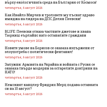
върху екологичната среда на България от Космоса!
четвъртък, 6 август 2026
Как Ивайло Мирчев и троловете му лъскат здраво
имиджа на лидера на ДПС Делян Пеевски!
четвъртък, 6 август 2026
BLIFE: Пеевски отказа частните джетове и хвана
Тюркиш еърлайнс като останалите граждани
четвъртък, 6 август 2026
Новите умове на Борисов се оказаха изпържени от
злоупотреба с политически фентанил!
четвъртък, 6 август 2026
Залужни: Армията на Украйна и войната с Русия се
оказаха твърде модерни за остарелите доктрини на
НАТО!
четвъртък, 6 август 2026
Немският канцлер Фридрих Мерц подава оставката
си на 10 август?
четвъртък, 6 август 2026