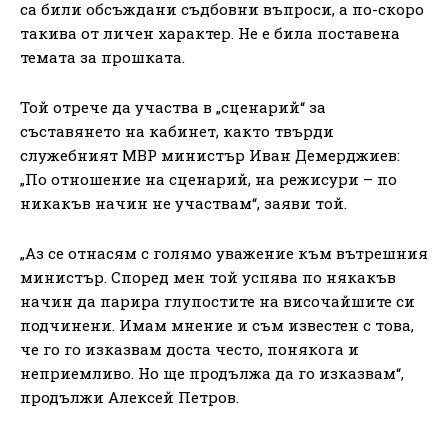
са били обсъждани съдбовни въпроси, а по-скоро
такива от личен характер. Не е била поставена
темата за прошката.
Той отрече да участва в „сценарий“ за
съставянето на кабинет, както твърди
служебният МВР министър Иван Демерджиев:
„По отношение на сценарий, на режисури – по
никакъв начин не участвам“, заяви той.
„Аз се отнасям с голямо уважение към вътрешния
министър. Според мен той успява по някакъв
начин да парира глупостите на височайшите си
подчинени. Имам мнение и съм известен с това,
че го го изказвам доста често, понякога и
неприемливо. Но ще продължа да го изказвам“,
продължи Алексей Петров.