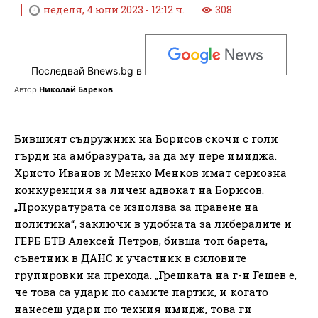
неделя, 4 юни 2023 - 12:12 ч.
308
Последвай Bnews.bg в
Автор
Николай Бареков
Бившият съдружник на Борисов скочи с голи
гърди на амбразурата, за да му пере имиджа.
Христо Иванов и Менко Менков имат сериозна
конкуренция за личен адвокат на Борисов.
„Прокуратурата се използва за правене на
политика“, заключи в удобната за либералите и
ГЕРБ БТВ Алексей Петров, бивша топ барета,
съветник в ДАНС и участник в силовите
групировки на прехода. „Грешката на г-н Гешев е,
че това са удари по самите партии, и когато
нанесеш удари по техния имидж, това ги