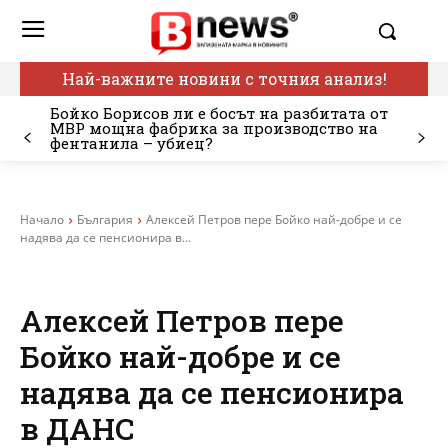
Най-важните новини с точния анализ!
Бойко Борисов ли е босът на разбитата от
МВР мощна фабрика за производство на
фентанила – убиец?
Начало
България
Алексей Петров пере Бойко най-добре и се
надява да се пенсионира в...
Алексей Петров пере
Бойко най-добре и се
надява да се пенсионира
в ДАНС