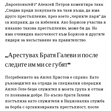
„Барселонагейт“ Алексей Петров коментира така:
„Следва преди покупката на тази къща, да има
друго престъпление, през което „черните пари“ да
са изпрани, да са избелени. Ако Борисов участва в
някакво такова престъпление, може би да. Но
има очевидна насоченост към Борисов и другите
лидери за несъставяне на правителство.
„Арестувах Братя Галеви и после
следите им ми се губят“
Погребението на Ангел Христов е спряно. Като
ръководител на отряда за специални операции
Ангел-Геле беше служител в моята група и оттам
го познавам добре. По-късно братя Галеви
постъпиха като служители в Национална служба
за борба с организираната престъпност, после