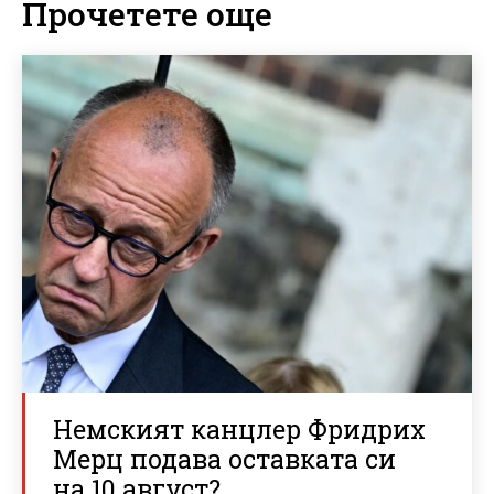
Прочетете още
Немският канцлер Фридрих
Мерц подава оставката си
на 10 август?