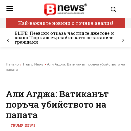
Най-важните новини с точния анализ!
BLIFE: Пеевски отказа частните джетове и
хвана Тюркиш еърлайнс като останалите
граждани
Начало
Trump News
Али Агджа: Ватиканът поръча убийството на
папата
Али Агджа: Ватиканът
поръча убийството на
папата
TRUMP NEWS