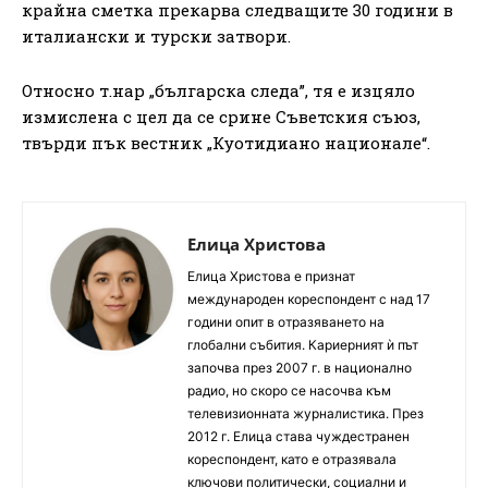
крайна сметка прекарва следващите 30 години в
италиански и турски затвори.
Относно т.нар „българска следа”, тя е изцяло
измислена с цел да се срине Съветския съюз,
твърди пък вестник „Куотидиано национале“.
Елица Христова
Елица Христова е признат
международен кореспондент с над 17
години опит в отразяването на
глобални събития. Кариерният ѝ път
започва през 2007 г. в национално
радио, но скоро се насочва към
телевизионната журналистика. През
2012 г. Елица става чуждестранен
кореспондент, като е отразявала
ключови политически, социални и