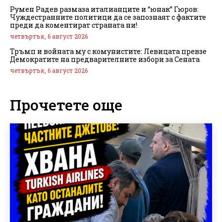
Румен Радев размаза италианците и “юнак” Гюров:
Чуждестранните политици да се запознаят с фактите
преди да коментират страната ни!
четвъртък, 6 август 2026
Тръмп и войната му с комунистите: Левицата превзе
Демократите на предварителните избори за Сената
четвъртък, 6 август 2026
Прочетете още