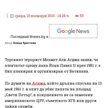
сряда, 10 ноември 2010 - 14:28 ч.
59
Последвай Bnews.bg в
Автор
Елица Христова
Турският терорист Мехмет Али Агджа заяви, че
атентатът срещу папа Йоан Павел ІІ през 1981 г. е
бил планиран и организиран от Ватикана.
По думите на
Агджа
, който дръпна спусъка на 13
май 1981 г. в опит да убие папата на площад
„Свети Петър“, в покушението не са замесени
американското ЦРУ, съветското КГБ или други
тайни служби.