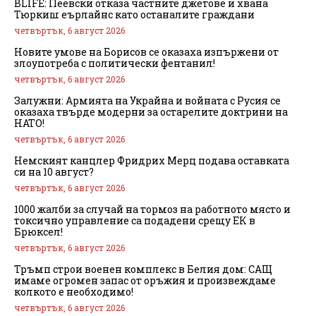
BLIFE: Пеевски отказа частните джетове и хвана
Тюркиш еърлайнс като останалите граждани
четвъртък, 6 август 2026
Новите умове на Борисов се оказаха изпържени от
злоупотреба с политически фентанил!
четвъртък, 6 август 2026
Залужни: Армията на Украйна и войната с Русия се
оказаха твърде модерни за остарелите доктрини на
НАТО!
четвъртък, 6 август 2026
Немският канцлер Фридрих Мерц подава оставката
си на 10 август?
четвъртък, 6 август 2026
1000 жалби за случай на тормоз на работното място и
токсично управление са подадени срещу ЕК в
Брюксел!
четвъртък, 6 август 2026
Тръмп строи военен комплекс в Белия дом: САЩ
имаме огромен запас от оръжия и произвеждаме
колкото е необходимо!
четвъртък, 6 август 2026