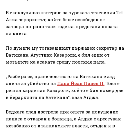
В ексклузивно интервю за турската телевизия Trt
Агжа терористът, който беше освободен от
затвора по-рано тази година, представи новата
си книга.
По думите му тогавашният държавен секретар на
Ватикана, Агустино Казароли, е бил един от
мозъците на атаката срещу полския папа.
„Разбира се, правителството на Ватикана е зад
опита за убийство на
Папа Йоан Павел II.
Това е
решил кардинал Казароли, който е бил номер две
в йерархията на Ватикана“, каза Агджа.
Веднага след изстрела при опита за покушение
папата е откаран в болница, а Агджа е арестуван
незабавно от италианските власти, осъден и в