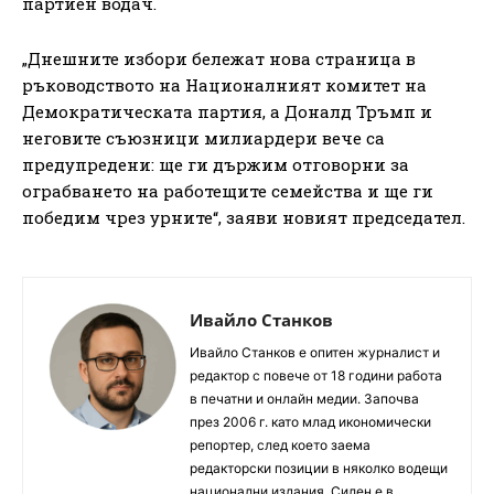
партиен водач.
„Днешните избори бележат нова страница в
ръководството на Националният комитет на
Демократическата партия, а Доналд Тръмп и
неговите съюзници милиардери вече са
предупредени: ще ги държим отговорни за
ограбването на работещите семейства и ще ги
победим чрез урните“, заяви новият председател.
Ивайло Станков
Ивайло Станков е опитен журналист и
редактор с повече от 18 години работа
в печатни и онлайн медии. Започва
през 2006 г. като млад икономически
репортер, след което заема
редакторски позиции в няколко водещи
национални издания. Силен е в