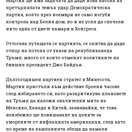
Мартин ще има задачата да даде нова насока на
претърпялата тежък удар Демократическа
партия, която през ноември не само изгуби
контрола над Белия дом, но и не успя да спечели
нито една от двете камари в Конгреса.
Оттогава лутащата се партията, се опитва да даде
отпор на потопа от укази на републиканеца
Тръмп, много от които отменят политиките на
бившия президент Джо Байдън.
Дългогодишен партиен стратег в Минесота,
Мартин пристъпи към действие броени часове
след избирането си, като разкритикува плановете
на Тръмп да наложи значителни мита на
Мексико, Канада и Китай, заявявайки, че това
неизбежно ще повишаване на цените за
уморените от инфлацията американци, след като
по време на кампанията обеща да намали