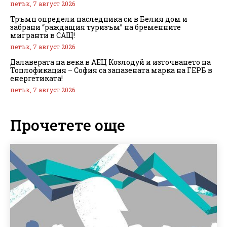
петък, 7 август 2026
Тръмп определи наследника си в Белия дом и
забрани “раждащия туризъм” на бременните
мигранти в САЩ!
петък, 7 август 2026
Далаверата на века в АЕЦ Козлодуй и източването на
Топлофикация – София са запазената марка на ГЕРБ в
енергетиката!
петък, 7 август 2026
Прочетете още