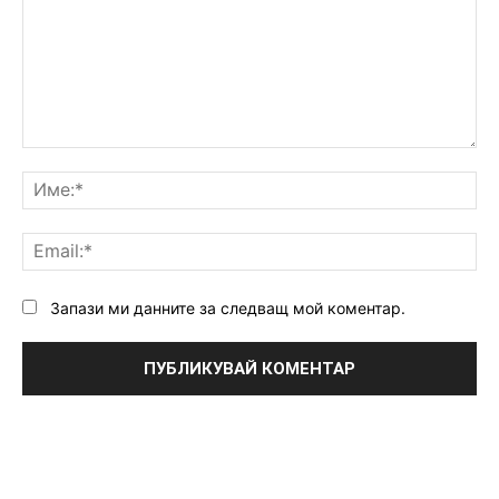
Коментар:
Им
Ema
Запази ми данните за следващ мой коментар.