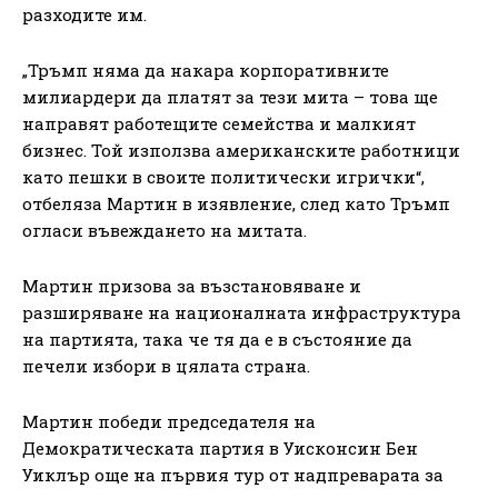
разходите им.
„Тръмп няма да накара корпоративните
милиардери да платят за тези мита – това ще
направят работещите семейства и малкият
бизнес. Той използва американските работници
като пешки в своите политически игрички“,
отбеляза Мартин в изявление, след като Тръмп
огласи въвеждането на митата.
Мартин призова за възстановяване и
разширяване на националната инфраструктура
на партията, така че тя да е в състояние да
печели избори в цялата страна.
Мартин победи председателя на
Демократическата партия в Уисконсин Бен
Уиклър още на първия тур от надпреварата за