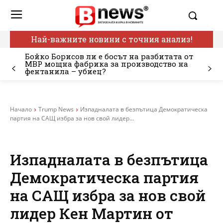
Най-важните новини с точния анализ!
Бойко Борисов ли е босът на разбитата от
МВР мощна фабрика за производство на
фентанила – убиец?
Начало
Trump News
Изпадналата в безпътица Демократическа
партия на САЩ избра за нов свой лидер...
Изпадналата в безпътица
Демократическа партия
на САЩ избра за нов свой
лидер Кен Мартин от