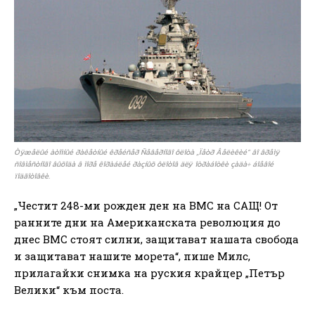
Òÿæåëûé àòîìíûé ðàêåòíûé êðåéñåð Ñåâåðíîãî ôëîòà „Ïåòð Âåëèêèé“ âî âðåìÿ
ñîâìåñòíîãî âûõîäà â ìîðå êîðàáëåé ðàçíûõ ôëîòîâ äëÿ îòðàáîòêè çàäà÷ áîåâîé
ïîäãîòîâêè.
„Честит 248-ми рожден ден на ВМС на САЩ! От
ранните дни на Американската революция до
днес ВМС стоят силни, защитават нашата свобода
и защитават нашите морета“, пише Милс,
прилагайки снимка на руския крайцер „Петър
Велики“ към поста.