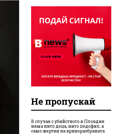
Не пропускай
В случая с убийството в Пловдив
няма нито деца, нито педофил, а
само жертви на криворазбраната