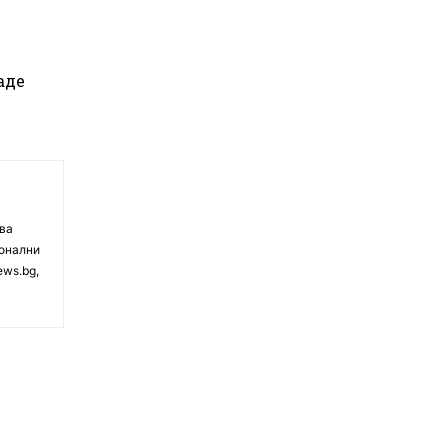
аде
чва
ионални
ews.bg,