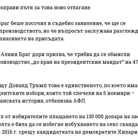
прави пътя за това ново отлагане.
г беше посочил в съдебно заявление, че ще се
производството, но че въпросът заслужава разглежд
изнасянето на присъдата.
 Алвин Браг дори призна, че трябва да се обмисли
оизводство „до края на президентския мандат“ на 4
щу Доналд Тръмп това е единственото, по което им
ентските избори, които той спечели на 5 ноември –
анската история, отбелязва АФП.
рил от избирателите плащането на 130 000 долара на з
та е била да се избегне избухването на секс сканда
 2016 г. срещу кандидатката на демократите Хилари