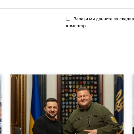
Email:*
Запази ми данните за следв
коментар.