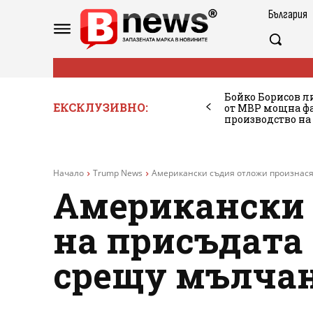
България
Бойко Борисов ли
ЕКСКЛУЗИВНО:
от МВР мощна фа
производство на
Начало
Trump News
Американски съдия отложи произнасян
Американски 
на присъдата 
срещу мълчан