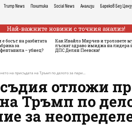
Trump News
Политика
Social News
Анализи
Бареков Без Ценз
Най-важните новини с точния анализ!
 е босът на разбитата
Как Ивайло Мирчев и троловете м
брика за
лъскат здраво имиджа на лидера 
 фентанила – убиец?
ДПС Делян Пеевски!
ето на присъдата на Тръмп по делото за пари...
съдия отложи пр
на Тръмп по дело
ие за неопредел