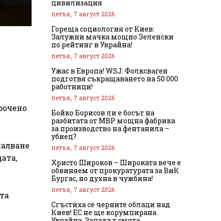
цивилизация
петък, 7 август 2026
Гореща социология от Киев:
Залужни мачка мощно Зеленски
по рейтинг в Украйна!
петък, 7 август 2026
Ужас в Европа! WSJ: Фолксваген
подготвя съкращаването на 50 000
работници!
петък, 7 август 2026
рочено
Бойко Борисов ли е босът на
разбитата от МВР мощна фабрика
за производство на фентанила –
убиец?
жалване
петък, 7 август 2026
ата,
Христо Широков – Широката вече е
обвиняем от прокуратурата за ВиК
Бургас, но духна в чужбина!
петък, 7 август 2026
та
Сгъстиха се черните облаци над
Киев! ЕС не ще корумпирана
Украйна, Западът смята