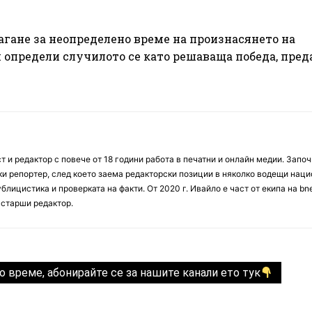
агане за неопределено време на произнасянето на
 определи случилото се като решаваща победа, пред
 и редактор с повече от 18 години работа в печатни и онлайн медии. Запо
ски репортер, след което заема редакторски позиции в няколко водещи нац
блицистика и проверката на факти. От 2020 г. Ивайло е част от екипа на bn
 старши редактор.
о време, абонирайте се за нашите канали ето тук