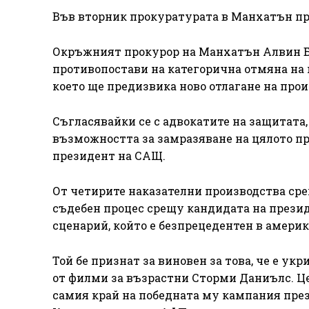
Във вторник прокуратурата в Манхатън про
Окръжният прокурор на Манхатън Алвин Бра
противопостави на категорична отмяна на 
което ще предизвика ново отлагане на про
Съгласявайки се с адвокатите на защитата,
възможността за замразяване на цялото пр
президент на САЩ.
От четирите наказателни производства сре
съдебен процес срещу кандидата на презид
сценарий, който е безпрецедентен в америк
Той бе признат за виновен за това, че е ук
от филми за възрастни Сторми Даниълс. Цел
самия край на победната му кампания през