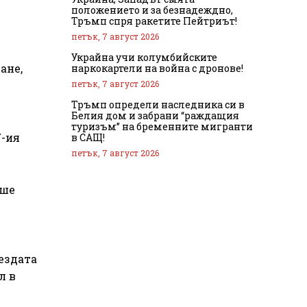
положението и за безнадеждно,
Тръмп спря ракетите Пейтриът!
петък, 7 август 2026
Украйна учи колумбийските
ане,
наркокартели на война с дронове!
петък, 7 август 2026
Тръмп определи наследника си в
Белия дом и забрани “раждащия
туризъм” на бременните мигранти
7-ия
в САЩ!
петък, 7 август 2026
аше
вездата
л в