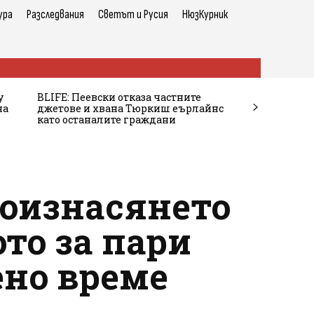
ура
Разследвания
Светът и Русия
НюзКурник
у
BLIFE: Пеевски отказа частните
на
джетове и хвана Тюркиш еърлайнс
като останалите граждани
оизнасянето
то за пари
ено време