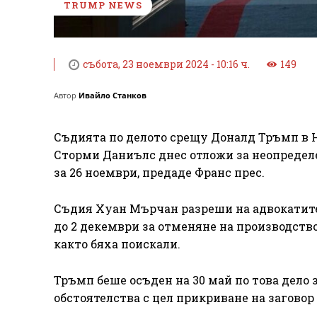
TRUMP NEWS
събота, 23 ноември 2024 - 10:16 ч.
149
Автор
Ивайло Станков
Съдията по делото срещу Доналд Тръмп в 
Сторми Даниълс днес отложи за неопределе
за 26 ноември, предаде Франс прес.
Съдия Хуан Мърчан разреши на адвокатите
до 2 декември за отменяне на производств
както бяха поискали.
Тръмп беше осъден на 30 май по това дел
обстоятелства с цел прикриване на заговор з