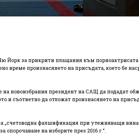
Ню Йорк за прикрити плащания към порноактрисата
но време произнасянето на присъдата, което бе нас
 на новоизбрания президент на САЩ да подадат об
ото и съответно да отложат произнасянето на присъд
о за „счетоводна фалшификация при утежняващи вина
а опорочаване на изборите през 2016 г.“.