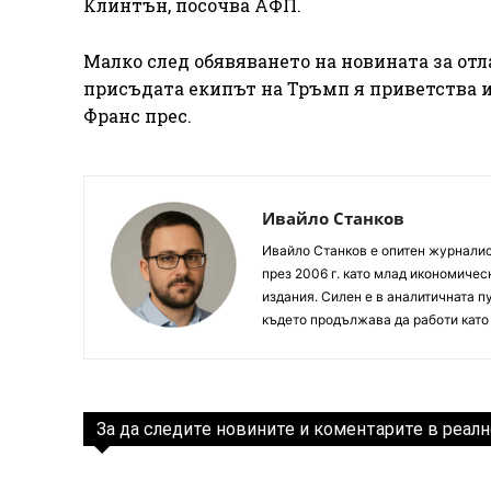
Клинтън, посочва АФП.
Малко след обявяването на новината за отл
присъдата екипът на Тръмп я приветства и
Франс прес.
Ивайло Станков
Ивайло Станков е опитен журналист
през 2006 г. като млад икономиче
издания. Силен е в аналитичната пу
където продължава да работи като
За да следите новините и коментарите в реалн