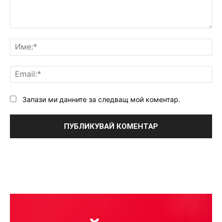
Коментар:
Им
Ema
Запази ми данните за следващ мой коментар.