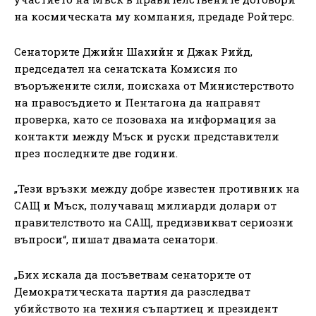
на космическата му компания, предаде Ройтерс.
Сенаторите Джийн Шахийн и Джак Рийд,
председател на сенатската Комисия по
въоръжените сили, поискаха от Министерството
на правосъдието и Пентагона да направят
проверка, като се позоваха на информация за
контакти между Мъск и руски представители
през последните две години.
„Тези връзки между добре известен противник на
САЩ и Мъск, получаващ милиарди долари от
правителството на САЩ, предизвикват сериозни
въпроси“, пишат двамата сенатори.
„Бих искала да посъветвам сенаторите от
Демократическата партия да разследват
убийството на техния съпартиец и президент