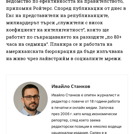
ведомство по ефективността на правителството,
припомня Ройтерс. Според публикации от днес в
Екс на представители на републиканците,
милиардерът търси „служители с висок
коефициент на интелигентност“, които ще
работят по съкращаването на разходите „по 80+
часа на седмица“. Планира се и работата на
американската бюрокрация да бъде излъчвана
на живо чрез лайвстрийм в социалните мрежи.
Ивайло Станков
Ивайло Станков е опитен журналист и
редактор с повече от 18 години работа
в печатни и онлайн медии. Започва
през 2006 г. като млад икономически
репортер, след което заема
редакторски позиции в няколко водещи
национални издания. Силен е в