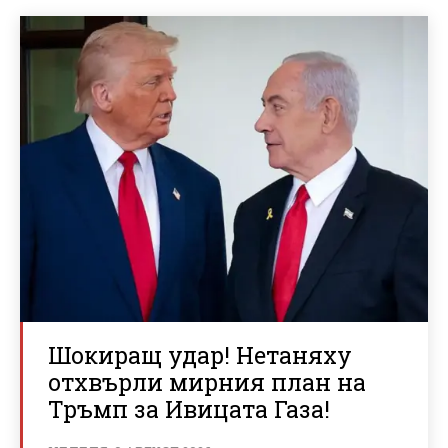
Шокиращ удар! Нетаняху
отхвърли мирния план на
Тръмп за Ивицата Газа!