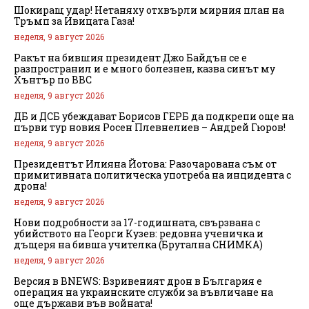
Шокиращ удар! Нетаняху отхвърли мирния план на
Тръмп за Ивицата Газа!
неделя, 9 август 2026
Ракът на бившия президент Джо Байдън се е
разпространил и е много болезнен, казва синът му
Хънтър по BBC
неделя, 9 август 2026
ДБ и ДСБ убеждават Борисов ГЕРБ да подкрепи още на
първи тур новия Росен Плевнелиев – Андрей Гюров!
неделя, 9 август 2026
Президентът Илияна Йотова: Разочарована съм от
примитивната политическа употреба на инцидента с
дрона!
неделя, 9 август 2026
Нови подробности за 17-годишната, свързвана с
убийството на Георги Кузев: редовна ученичка и
дъщеря на бивша учителка (Брутална СНИМКА)
неделя, 9 август 2026
Версия в BNEWS: Взривеният дрон в България е
операция на украинските служби за въвличане на
още държави във войната!