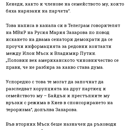
Кенеди, както и членове на семейството му, които
бяха нарязани на парчета“.
Това написа в канала си в Телеграм говорителят
на МВнР на Русия Мария Захарова по повод
искането на двама сенатори демократи да се
проучи информацията за редовни контакти
между Илон Мъск и Владимир Путин.
„Половин век американското чиновничество се
прави, че не разбира за какво става дума.
Успоредно с това те могат да започнат да
разследват корупцията на друг партиец и
семейството му – Байдън и престъпните му
връзки с режима в Киев в спонсорирането на
тероризма“, допълва Захарова.
Във вторник Мъск беше назначен да ръководи