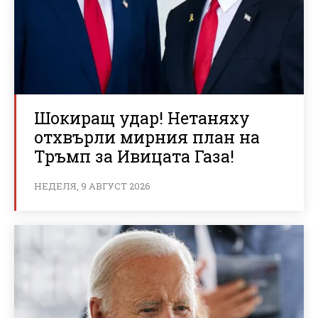
Шокиращ удар! Нетаняху
отхвърли мирния план на
Тръмп за Ивицата Газа!
НЕДЕЛЯ, 9 АВГУСТ 2026