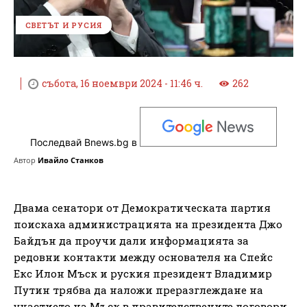
СВЕТЪТ И РУСИЯ
събота, 16 ноември 2024 - 11:46 ч.
262
Последвай Bnews.bg в
Автор
Ивайло Станков
Двама сенатори от Демократическата партия
поискаха администрацията на президента Джо
Байдън да проучи дали информацията за
редовни контакти между основателя на Спейс
Екс Илон Мъск и руския президент Владимир
Путин трябва да наложи преразглеждане на
участието на Мъск в правителствените договори