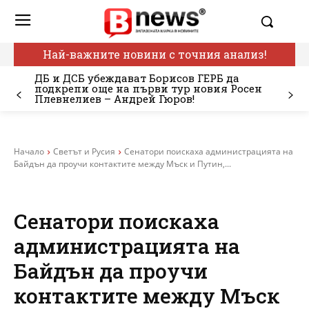
Най-важните новини с точния анализ!
ДБ и ДСБ убеждават Борисов ГЕРБ да
подкрепи още на първи тур новия Росен
Плевнелиев – Андрей Гюров!
Начало
Светът и Русия
Сенатори поискаха администрацията на
Байдън да проучи контактите между Мъск и Путин,...
Сенатори поискаха
администрацията на
Байдън да проучи
контактите между Мъск