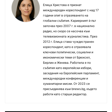
Елица Христова е признат
международен кореспондент с над 17
години опит в отразяването на
глобални събития. Кариерният ѝ път
започва през 2007 г. в национално
радио, но скоро се насочва към
телевизионната журналистика. През
2012 г. Елица става чуждестранен
кореспондент, като е отразявала
ключови политически, социални и
икономически теми от Брюксел,
Берлин и Женева. Работила е по
събития като европейски избори,
заседания на Европейския парламент,
международни конференции и
хуманитарни мисии. От 2023 се
присъединява към bnews.bg, където
работи като старши редактор.