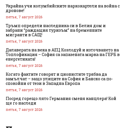
Украйна учи колумбийските наркокартели на война с
дронове!
петък, 7 август 2026
Тръмп определи наследника си в Белия дом и
забрани “раждащия туризъм” на бременните
мигранти в САЩ!
петък, 7 август 2026
Далаверата на века в АЕЦ Козлодуй и източването на
Топлофикация – София са запазената марка на ГЕРБ в
енергетиката!
петък, 7 август 2026
Когато фактите говорят и ционистите трябва да
замълчат – защо улиците на София и Банско са по-
спокойни от тези в Западна Европа
петък, 7 август 2026
Посред горещо лято Германия сменя канцлера! Кой
ще го наследи
петък, 7 август 2026