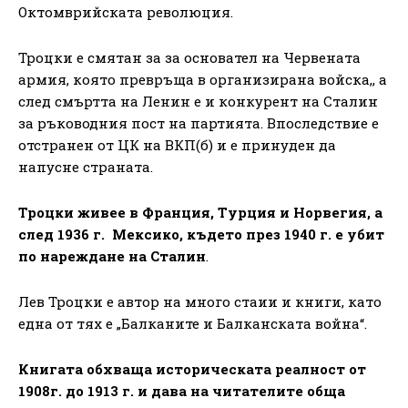
Октомврийската революция.
Троцки е смятан за за основател на Червената
армия, която превръща в организирана войска,, а
след смъртта на Ленин е и конкурент на Сталин
за ръководния пост на партията. Впоследствие е
отстранен от ЦК на ВКП(б) и е принуден да
напусне страната.
Троцки живее в Франция, Турция и Норвегия, а
след 1936 г. Мексико, където през 1940 г. е убит
по нареждане на Сталин
.
Лев Троцки е автор на много стаии и книги, като
една от тях е „Балканите и Балканската война“.
Книгата обхваща историческата реалност от
1908г. до 1913 г. и дава на читателите обща