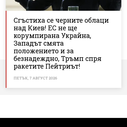
Сгъстиха се черните облаци
над Киев! ЕС не ще
корумпирана Украйна,
Западът смята
положението и за
безнадеждно, Тръмп спря
ракетите Пейтриът!
ПЕТЪК, 7 АВГУСТ 2026