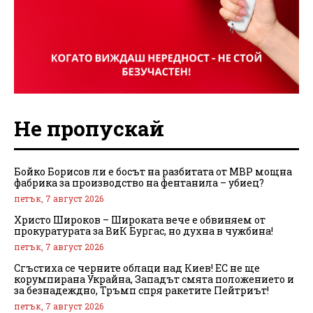
Не пропускай
Бойко Борисов ли е босът на разбитата от МВР мощна
фабрика за производство на фентанила – убиец?
петък, 7 август 2026
Христо Широков – Широката вече е обвиняем от
прокуратурата за ВиК Бургас, но духна в чужбина!
петък, 7 август 2026
Сгъстиха се черните облаци над Киев! ЕС не ще
корумпирана Украйна, Западът смята положението и
за безнадеждно, Тръмп спря ракетите Пейтриът!
петък, 7 август 2026