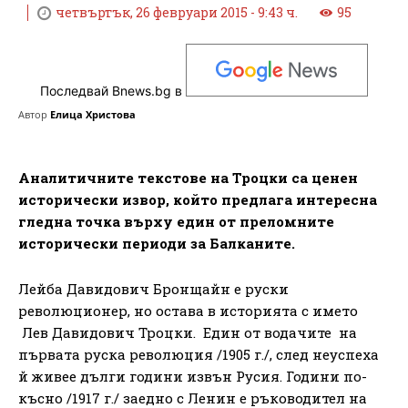
четвъртък, 26 февруари 2015 - 9:43 ч.
95
Последвай Bnews.bg в
Автор
Елица Христова
Аналитичните текстове на Троцки са ценен
исторически извор, който предлага интересна
гледна точка върху един от преломните
исторически периоди за Балканите.
Лейба Давидович Бронщайн е руски
революционер, но остава в историята с името
Лев Давидович Троцки. Един от водачите на
първата руска революция /1905 г./, след неуспеха
й живее дълги години извън Русия. Години по-
късно /1917 г./ заедно с Ленин е ръководител на