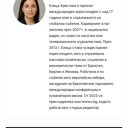
Елица Христова е признат
международен кореспондент с над 17
години опит в отразяването на
глобални събития. Кариерният ѝ път
започва през 2007 г. в национално
радио, но скоро се насочва към
телевизионната журналистика. През
2012 г. Елица става чуждестранен
кореспондент, като е отразявала
ключови политически, социални и
икономически теми от Брюксел,
Берлин и Женева. Работила е по
събития като европейски избори,
заседания на Европейския парламент,
международни конференции и
хуманитарни мисии. От 2023 се
присъединява към bnews.bg, където
работи като старши редактор.