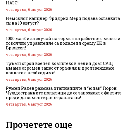
НАТО!
четвъртък, 6 август 2026
Немският канцлер Фридрих Мерц подава оставката
си на 10 август?
четвъртък, 6 август 2026
1000 жалби за случай на тормоз на работното място и
токсично управление са подадени срещу ЕК в
Брюксел!
четвъртък, 6 август 2026
Тръмп строи военен комплекс в Белия дом: САЩ
имаме огромен запас от оръжия и произвеждаме
колкото е необходимо!
четвъртък, 6 август 2026
Румен Радев размаза италианците и “юнак” Гюров:
Чуждестранните политици да се запознаят с фактите
преди да коментират страната ни!
четвъртък, 6 август 2026
Прочетете още