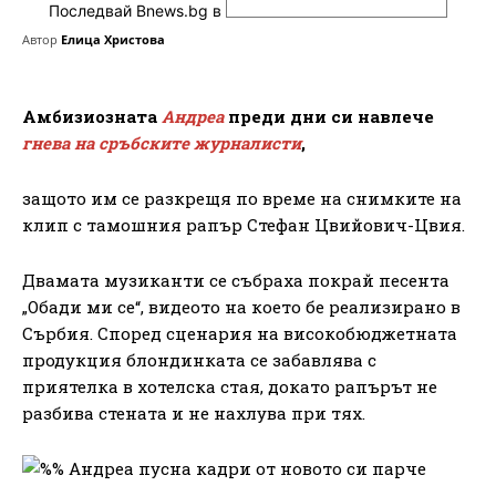
Последвай Bnews.bg в
Автор
Елица Христова
Амбизиозната
Андреа
преди дни си навлече
гнева на сръбските журналисти
,
защото им се разкрещя по време на снимките на
клип с тамошния рапър Стефан Цвийович-Цвия.
Двамата музиканти се събраха покрай песента
„Обади ми се“, видеото на което бе реализирано в
Сърбия. Според сценария на високобюджетната
продукция блондинката се забавлява с
приятелка в хотелска стая, докато рапърът не
разбива стената и не нахлува при тях.