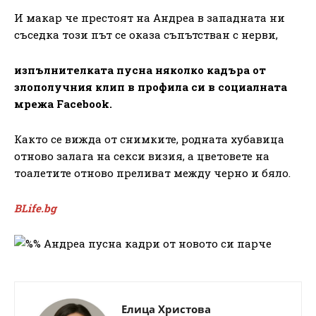
И макар че престоят на Андреа в западната ни
съседка този път се оказа съпътстван с нерви,
изпълнителката пусна няколко кадъра от
злополучния клип в профила си в социалната
мрежа Facebook.
Както се вижда от снимките, родната хубавица
отново залага на секси визия, а цветовете на
тоалетите отново преливат между черно и бяло.
BLife.bg
Елица Христова