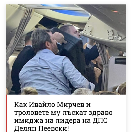
Как Ивайло Мирчев и
троловете му лъскат здраво
имиджа на лидера на ДПС
Делян Пеевски!