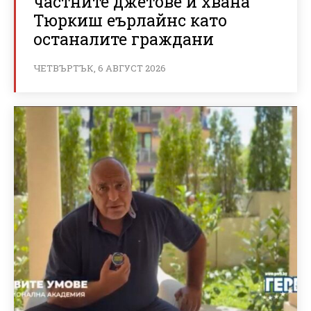
частните джетове и хвана
Тюркиш еърлайнс като
останалите граждани
ЧЕТВЪРТЪК, 6 АВГУСТ 2026