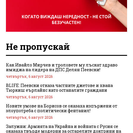
Не пропускай
Как Ивайло Мирчев и троловете му лъскат здраво
имиджа на лидера на ДПС Делян Пеевски!
четвъртък, 6 август 2026
BLIFE: Пеевски отказа частните джетове и хвана
Тюркиш еърлайнс като останалите граждани
четвъртък, 6 август 2026
Новите умове на Борисов се оказаха изпържени от
злоупотреба с политически фентанил!
четвъртък, 6 август 2026
Залужни: Армията на Украйна и войната с Русия се
оказаха твърде модерни за остарелите доктрини на