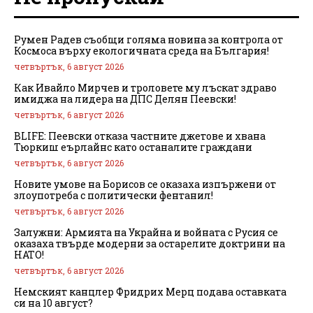
Румен Радев съобщи голяма новина за контрола от
Космоса върху екологичната среда на България!
четвъртък, 6 август 2026
Как Ивайло Мирчев и троловете му лъскат здраво
имиджа на лидера на ДПС Делян Пеевски!
четвъртък, 6 август 2026
BLIFE: Пеевски отказа частните джетове и хвана
Тюркиш еърлайнс като останалите граждани
четвъртък, 6 август 2026
Новите умове на Борисов се оказаха изпържени от
злоупотреба с политически фентанил!
четвъртък, 6 август 2026
Залужни: Армията на Украйна и войната с Русия се
оказаха твърде модерни за остарелите доктрини на
НАТО!
четвъртък, 6 август 2026
Немският канцлер Фридрих Мерц подава оставката
си на 10 август?