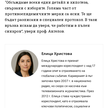
"Обсъждаме всеки един детайл и хипотеза,
свързани с изборите. Голяма част от
противоепидемичните мерки са ясни. Те ще
бъдат разписани в специален протокол. В тази
връзка искам да уверя, че работим в пълен
синхрон“, увери проф. Ангелов.
Елица Христова
Елица Христова е признат
международен кореспондент с над 17
години опит в отразяването на
глобални събития. Кариерният ѝ път
започва през 2007 г. в национално
радио, но скоро се насочва към
телевизионната журналистика. През
2012 г. Елица става чуждестранен
кореспондент, като е отразявала
ключови политически, социални и