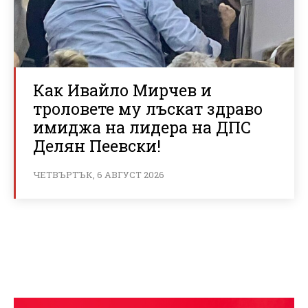
Как Ивайло Мирчев и
троловете му лъскат здраво
имиджа на лидера на ДПС
Делян Пеевски!
ЧЕТВЪРТЪК, 6 АВГУСТ 2026