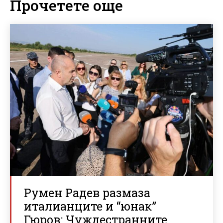
Прочетете още
Румен Радев размаза
италианците и “юнак”
Гюров: Чуждестранните