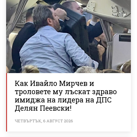
Как Ивайло Мирчев и
троловете му лъскат здраво
имиджа на лидера на ДПС
Делян Пеевски!
ЧЕТВЪРТЪК, 6 АВГУСТ 2026