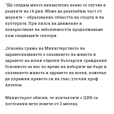
"Ще следим много внимателно какво се случва в
рамките на 14 дни. Може да разхлабим част от
мерките – образование, областта на спорта и на
културата. При липса на движение и
ненарастване на заболяемостта продължаваме
към следващите сектори.
„Основна грижа на Министерството на
здравеопазването е опазването на живота и
здравето на всеки отделен български гражданин.
Основното за нас по време на изборите ще бъде и
опазването живота и здравето на всеки, пожелал
да упражни правото си на глас, уточни проф.
Ангелов.
Министърът обясни, че контактите с ЦИК са
постоянни вече повече от 2 месеца.