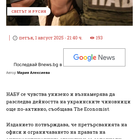
СВЕТЪТ И РУСИЯ
петък, 1 август 2025 - 21:40 ч.
193
Последвай Bnews.bg в
Автор
Мария Алексиева
НАБУ се чувства унизено и възнамерява да
разследва дейността на украинските чиновници
още по-активно, съобщава The Economist.
Изданието потвърждава, че претърсванията на
офиси и ограничаването на правата на