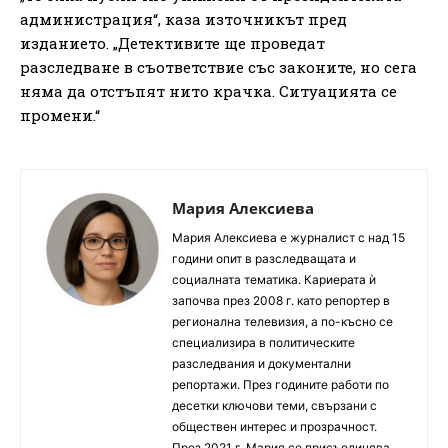
администрация“, каза източникът пред
изданието. „Детективите ще проведат
разследване в съответствие със законите, но сега
няма да отстъпят нито крачка. Ситуацията се
промени.“
Мария Алексиева
Мария Алексиева е журналист с над 15
години опит в разследващата и
социалната тематика. Кариерата ѝ
започва през 2008 г. като репортер в
регионална телевизия, а по-късно се
специализира в политическите
разследвания и документални
репортажи. През годините работи по
десетки ключови теми, свързани с
обществен интерес и прозрачност.
През 2021 г. Мария се присъединява