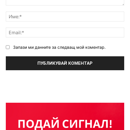
Коментар:
Им
Ema
Запази ми данните за следващ мой коментар.