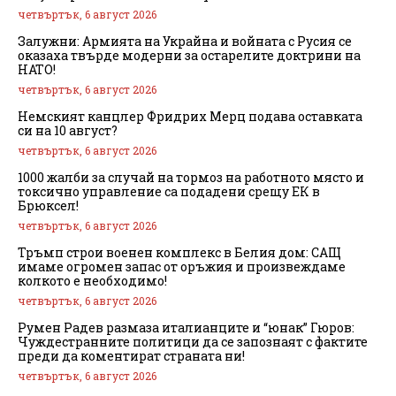
четвъртък, 6 август 2026
Залужни: Армията на Украйна и войната с Русия се
оказаха твърде модерни за остарелите доктрини на
НАТО!
четвъртък, 6 август 2026
Немският канцлер Фридрих Мерц подава оставката
си на 10 август?
четвъртък, 6 август 2026
1000 жалби за случай на тормоз на работното място и
токсично управление са подадени срещу ЕК в
Брюксел!
четвъртък, 6 август 2026
Тръмп строи военен комплекс в Белия дом: САЩ
имаме огромен запас от оръжия и произвеждаме
колкото е необходимо!
четвъртък, 6 август 2026
Румен Радев размаза италианците и “юнак” Гюров:
Чуждестранните политици да се запознаят с фактите
преди да коментират страната ни!
четвъртък, 6 август 2026