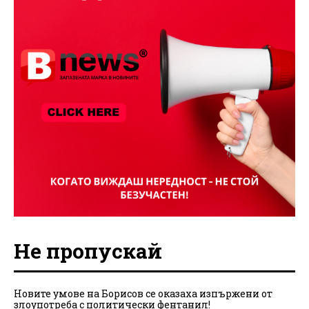
Не пропускай
Новите умове на Борисов се оказаха изпържени от
злоупотреба с политически фентанил!