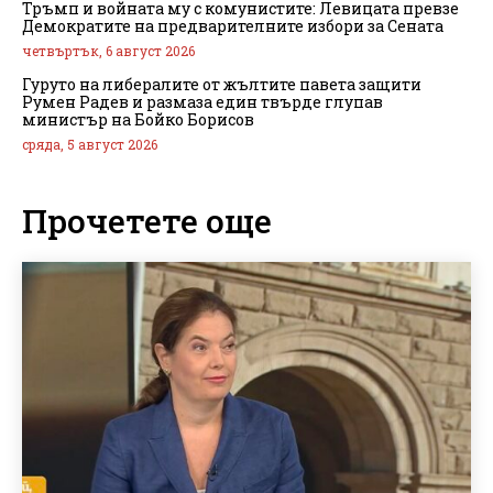
Тръмп и войната му с комунистите: Левицата превзе
Демократите на предварителните избори за Сената
четвъртък, 6 август 2026
Гуруто на либералите от жълтите павета защити
Румен Радев и размаза един твърде глупав
министър на Бойко Борисов
сряда, 5 август 2026
Прочетете още