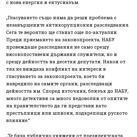
с нова енергия и ентусиазъм.
„Гласуването също няма да реши проблема с
незавършените антикорупционни разследвания.
Сега те вероятно ще станат още по-актуални.
Преди приемането на законопроекта, НАБУ
провеждаше разследвания не само срещу
високопоставени държавни служители, но и
срещу дейността на десетки депутати. Някои от
тях не виждаха конфликт на интереси в
гласуването за законопроекта, което би
навредило на самите органи, разследващи
дейността им. Според източник, близък до НАБУ,
много детективи са много недоволни от опитите
на правителството да ги представи като
престъпници или шпиони, подкрепящи руското
влияние.“
„Те бяха публично унижени от президентската