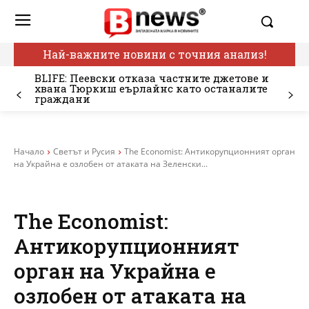
Най-важните новини с точния анализ!
BLIFE: Пеевски отказа частните джетове и
хвана Тюркиш еърлайнс като останалите
граждани
Начало
Светът и Русия
The Economist: Антикорупционният орган
на Украйна е озлобен от атаката на Зеленски...
The Economist:
Антикорупционният
орган на Украйна е
озлобен от атаката на