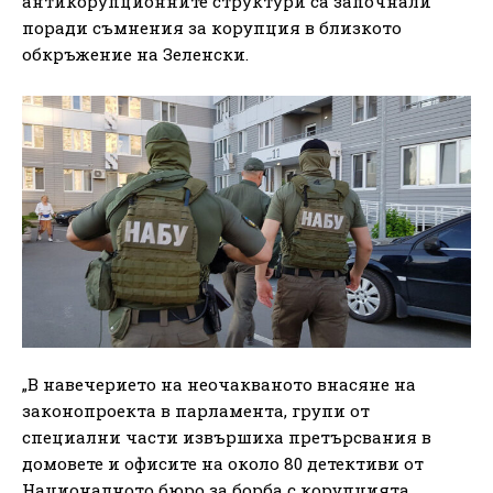
антикорупционните структури са започнали
поради съмнения за корупция в близкото
обкръжение на Зеленски.
„В навечерието на неочакваното внасяне на
законопроекта в парламента, групи от
специални части извършиха претърсвания в
домовете и офисите на около 80 детективи от
Националното бюро за борба с корупцията