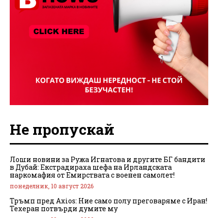
Не пропускай
Лоши новини за Ружа Игнатова и другите БГ бандити
в Дубай: Екстрадираха шефа на Ирландската
наркомафия от Емирствата с военен самолет!
понеделник, 10 август 2026
Тръмп пред Axios: Ние само полу преговаряме с Иран!
Техеран потвърди думите му