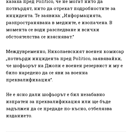
казаха пред Politico, че не могат нито да
потвърдят, нито да отрекат подробностите за
инцидента. Те заявиха: „Информацията,
разпространявана в медиите, е изопачена. В
момента се води разследване и всички
обстоятелства се изясняват.“
Междувременно, Николаевският военен комисар
„потвърди инцидента пред Politico, заявявайки,
че шофьорът на Джоли е военен резервист и му е
било наредено да се яви за военна
преквалификация“.
Не е ясно дали шофьорът е бил незабавно
изпратен за преквалификация или ще бъде
задължен да се предаде по-късно, отбелязва
изданието.