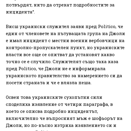
потвърдят, нито да отрекат подробностите за
инцидента“.
Висш украински служител заяви пред Politico, че
един от членовете на пътуващата група на Джоли
е имал инцидент с местни военни вербовчици на
контролно-пропускателен пункт, но украинските
власти все още се опитват да установят какво
точно се е случило. Служителят също така каза
пред Politico, че Джоли не е информирала
украинското правителство за намерението си да
посети страната и че е влязла пеша.
Освен това украинските сухопътни сили
споделиха изявление от четири параграфа, в
което се описва подробно инцидентът,
включително че въпросният мъж е шофьорът на
Джоли, но по-късно изтриха изявлението си и