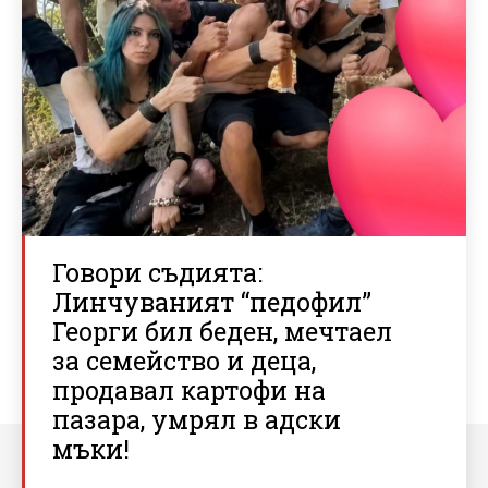
Говори съдията:
Линчуваният “педофил”
Георги бил беден, мечтаел
за семейство и деца,
продавал картофи на
пазара, умрял в адски
мъки!