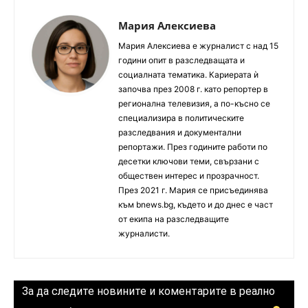
Мария Алексиева
Мария Алексиева е журналист с над 15
години опит в разследващата и
социалната тематика. Кариерата ѝ
започва през 2008 г. като репортер в
регионална телевизия, а по-късно се
специализира в политическите
разследвания и документални
репортажи. През годините работи по
десетки ключови теми, свързани с
обществен интерес и прозрачност.
През 2021 г. Мария се присъединява
към bnews.bg, където и до днес е част
от екипа на разследващите
журналисти.
За да следите новините и коментарите в реално