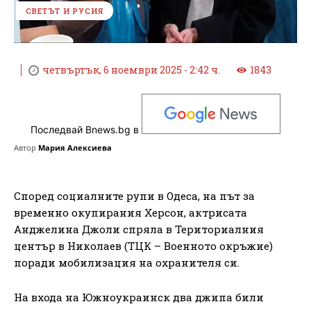
СВЕТЪТ И РУСИЯ
четвъртък, 6 ноември 2025 - 2:42 ч.
1843
Последвай Bnews.bg в
Автор
Мария Алексиева
Според социалните рупи в Одеса, на път за
временно окупирания Херсон, актрисата
Анджелина Джоли спряла в Териториалния
център в Николаев (ТЦК – Военното окръжие)
поради мобилизация на охранителя си.
На входа на Южноукраинск два джипа били