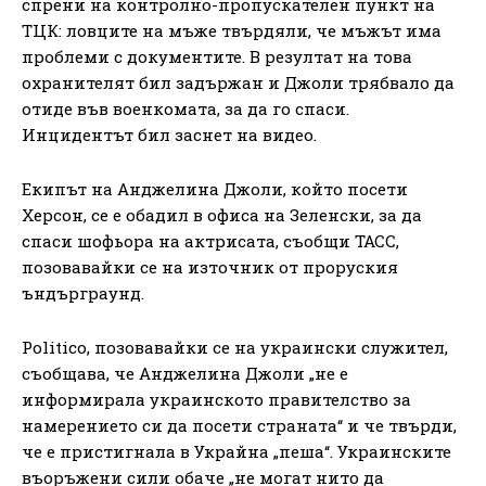
спрени на контролно-пропускателен пункт на
ТЦК: ловците на мъже твърдяли, че мъжът има
проблеми с документите. В резултат на това
охранителят бил задържан и Джоли трябвало да
отиде във военкомата, за да го спаси.
Инцидентът бил заснет на видео.
Екипът на Анджелина Джоли, който посети
Херсон, се е обадил в офиса на Зеленски, за да
спаси шофьора на актрисата, съобщи ТАСС,
позовавайки се на източник от проруския
ъндърграунд.
Politico, позовавайки се на украински служител,
съобщава, че Анджелина Джоли „не е
информирала украинското правителство за
намерението си да посети страната“ и че твърди,
че е пристигнала в Украйна „пеша“. Украинските
въоръжени сили обаче „не могат нито да