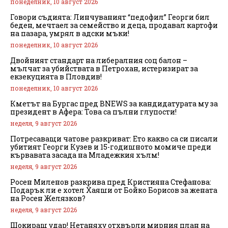
понеделник, 10 август 2026
Говори съдията: Линчуваният “педофил” Георги бил
беден, мечтаел за семейство и деца, продавал картофи
на пазара, умрял в адски мъки!
понеделник, 10 август 2026
Двойният стандарт на либералния соц балон –
мълчат за убийствата в Петрохан, истеризират за
екзекуцията в Пловдив!
понеделник, 10 август 2026
Кметът на Бургас пред BNEWS за кандидатурата му за
президент в Афера: Това са пълни глупости!
неделя, 9 август 2026
Потресаващи чатове разкриват: Ето какво са си писали
убитият Георги Кузев и 15-годишното момиче преди
кървавата засада на Младежкия хълм!
неделя, 9 август 2026
Росен Миленов разкрива пред Кристияна Стефанова:
Подарък ли е хотел Хаяши от Бойко Борисов за жената
на Росен Желязков?
неделя, 9 август 2026
Шокиращ удар! Нетаняху отхвърли мирния план на