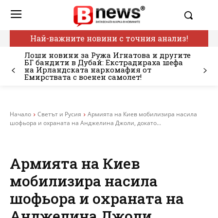
Най-важните новини с точния анализ!
Лоши новини за Ружа Игнатова и другите
БГ бандити в Дубай: Екстрадираха шефа
на Ирландската наркомафия от
Емирствата с военен самолет!
Начало
Светът и Русия
Армията на Киев мобилизира насила
шофьора и охраната на Анджелина Джоли, докато...
Армията на Киев
мобилизира насила
шофьора и охраната на
Анджелина Джоли,