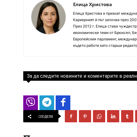
Елица Христова
Елица Христова е признат междунар
Кариерният ѝ път започва през 200
През 2012 г. Елица става чуждестр
икономически теми от Брюксел, Бер
Европейския парламент, междунаро
където работи като старши редакто
За да следите новините и коментарите в реалн
СПОДЕЛИ