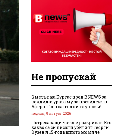
Не пропускай
Кметът на Бургас пред BNEWS за
кандидатурата му за президент в
Афера: Това са пълни глупости!
неделя, 9 август 2026
Потресаващи чатове разкриват: Ето
какво са си писали убитият Георги
Кузев и 15-годишното момиче