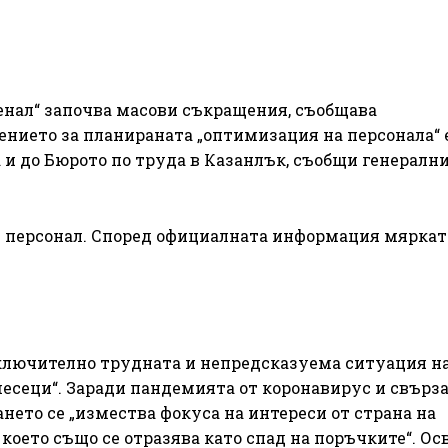
енал“ започва масови съкращения, съобщава
ението за планираната „оптимизация на персонала“ 
 и до Бюрото по труда в Казанлък, съобщи генералн
и персонал. Според официалната информация мяркат
зключително трудната и непредсказуема ситуация н
сеци“. Заради пандемията от коронавирус и свърза
нето се „измества фокуса на интереси от страна на
оето също се отразява като спад на поръчките“. Ос