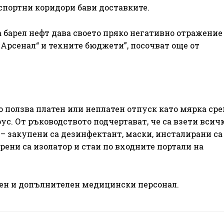
спортни коридори бави доставките.
 барел нефт дава своето пряко негативно отражение
Арсенал“ и техните бюджети”, посочват още от
о ползва платен или неплатен отпуск като мярка ср
ус. От ръководството подчертават, че са взети всич
 – закупени са дезинфектант, маски, инсталирани са
ени са изолатор и стаи по входните портали на
ен и допълнителен медицински персонал.