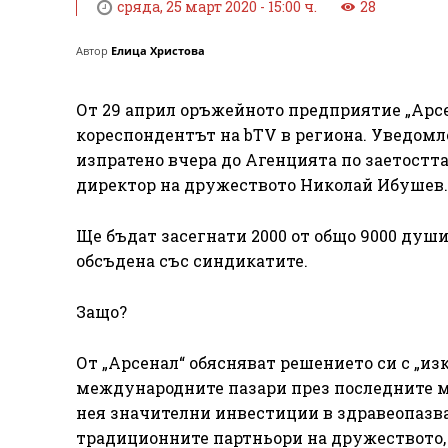
сряда, 25 март 2020 - 15:00 ч.
28
Автор
Елица Христова
От 29 април оръжейното предприятие „Арс
кореспондентът на bTV в региона. Уведомл
изпратено вчера до Агенцията по заетостта
директор на дружеството Николай Ибушев.
Ще бъдат засегнати 2000 от общо 9000 душ
обсъдена със синдикатите.
Защо?
От „Арсенал“ обясняват решението си с „и
международните пазари през последните ме
нея значителни инвестиции в здравеопазва
традиционните партньори на дружеството, к