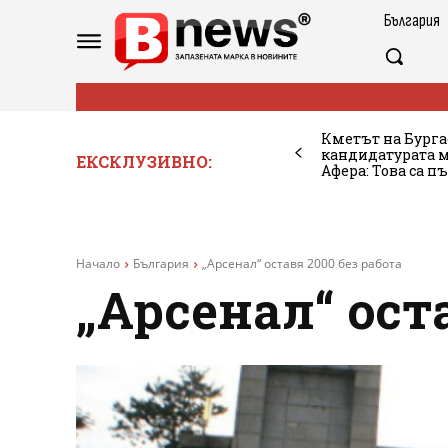
България
Кметът на Бурга
кандидатурата м
ЕКСКЛУЗИВНО:
Афера: Това са п
Начало
България
„Арсенал“ оставя 2000 без работа
„Арсенал“ ост