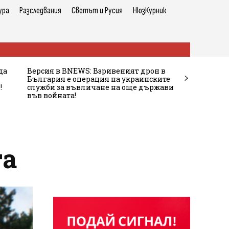
ура
Разследвания
Светът и Русия
НюзКурник
да
Версия в BNEWS: Взривеният дрон в
България е операция на украинските
!
служби за въвличане на още държави
във войната!
та