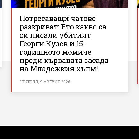
Потресаващи чатове
разкриват: Ето какво са
си писали убитият
Георги Кузев и 15-
годишното момиче
преди кървавата засада
на Младежкия хълм!
НЕДЕЛЯ, 9 АВГУСТ 2026