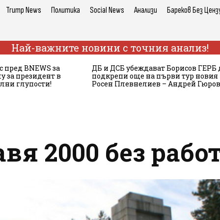
Trump News
Политика
Social News
Анализи
Бареков Без Ценз
Най-важните новини с точния анализ!
с пред BNEWS за
ДБ и ДСБ убеждават Борисов ГЕРБ 
у за президент в
подкрепи още на първи тур новия
ълни глупости!
Росен Плевнелиев – Андрей Гюров
авя 2000 без рабо