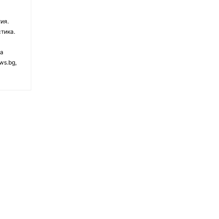
ия.
тика.
на
ws.bg,