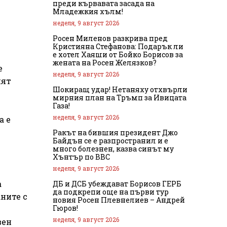
преди кървавата засада на
Младежкия хълм!
неделя, 9 август 2026
Росен Миленов разкрива пред
Кристияна Стефанова: Подарък ли
е хотел Хаяши от Бойко Борисов за
жената на Росен Желязков?
е
неделя, 9 август 2026
ият
Шокиращ удар! Нетаняху отхвърли
мирния план на Тръмп за Ивицата
Газа!
неделя, 9 август 2026
а е
Ракът на бившия президент Джо
Байдън се е разпространил и е
много болезнен, казва синът му
Хънтър по BBC
неделя, 9 август 2026
а
ДБ и ДСБ убеждават Борисов ГЕРБ
да подкрепи още на първи тур
ните с
новия Росен Плевнелиев – Андрей
Гюров!
неделя, 9 август 2026
вен