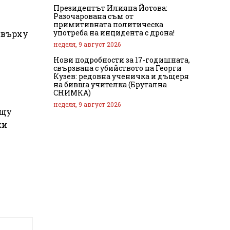
Президентът Илияна Йотова:
Разочарована съм от
примитивната политическа
употреба на инцидента с дрона!
 върху
неделя, 9 август 2026
Нови подробности за 17-годишната,
свързвана с убийството на Георги
Кузев: редовна ученичка и дъщеря
на бивша учителка (Брутална
СНИМКА)
неделя, 9 август 2026
ещу
ки