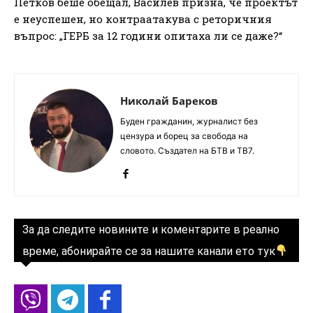
Петков беше обещал, Василев призна, че проектът
е неуспешен, но контраатакува с реторичния
въпрос: „ГЕРБ за 12 години опитаха ли се даже?“
Николай Бареков
Буден гражданин, журналист без
цензура и борец за свобода на
словото. Създател на БТВ и ТВ7.
За да следите новините и коментарите в реално
време, абонирайте се за нашите канали ето тук