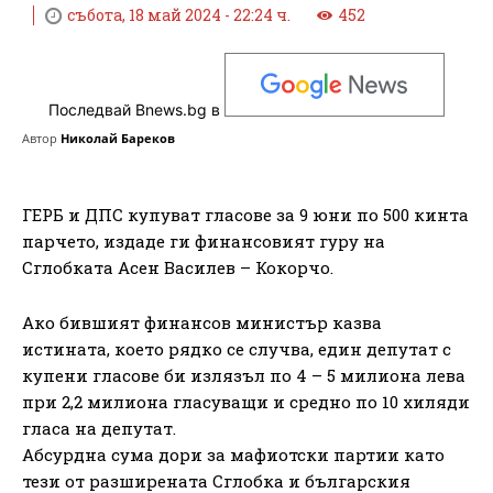
събота, 18 май 2024 - 22:24 ч.
452
Последвай Bnews.bg в
Автор
Николай Бареков
ГЕРБ и ДПС купуват гласове за 9 юни по 500 кинта
парчето, издаде ги финансовият гуру на
Сглобката Асен Василев – Кокорчо.
Ако бившият финансов министър казва
истината, което рядко се случва, един депутат с
купени гласове би излязъл по 4 – 5 милиона лева
при 2,2 милиона гласуващи и средно по 10 хиляди
гласа на депутат.
Абсурдна сума дори за мафиотски партии като
тези от разширената Сглобка и българския