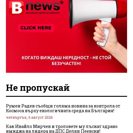
Не пропускай
Румен Радев съобщи голяма новина за контрола от
Космоса върху екологичната среда на България!
четвъртък, 6 август 2026
Как Ивайло Мирчев и троловете му лъскат здраво
имиджа на лидера на ДПС Делян Пеевски!