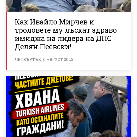
Как Ивайло Мирчев и
троловете му лъскат здраво
имиджа на лидера на ДПС
Делян Пеевски!
ЧЕТВЪРТЪК, 6 АВГУСТ 2026