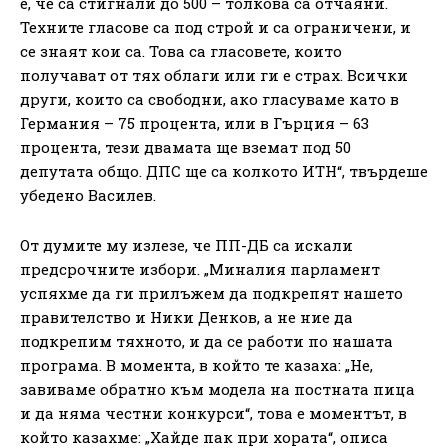
е, че са стигнали до 500 – толкова са отчаяни.
Техните гласове са под строй и са ограничени, и
се знаят кои са. Това са гласовете, които
получават от тях облаги или ги е страх. Всички
други, които са свободни, ако гласуваме като в
Германия – 75 процента, или в Гърция – 63
процента, тези двамата ще вземат под 50
депутата общо. ДПС ще са колкото ИТН“, твърдеше
убедено Василев.
От думите му излезе, че ПП-ДБ са искали
предсрочните избори. „Миналия парламент
успяхме да ги прилъжем да подкрепят нашето
правителство и Ники Денков, а не ние да
подкрепим тяхното, и да се работи по нашата
програма. В момента, в който те казаха: „Не,
завиваме обратно към модела на постната пица
и да няма честни конкурси“, това е моментът, в
който казахме: „Хайде пак при хората“, описа