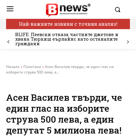
Най-важните новини с точния анализ!
BLIFE: Пеевски отказа частните джетове и
хвана Тюркиш еърлайнс като останалите
граждани
Начало
Политика
Асен Василев твърди, че един глас на
изборите струва 500 лева, а...
Асен Василев твърди, че
един глас на изборите
струва 500 лева, а един
депутат 5 милиона лева!