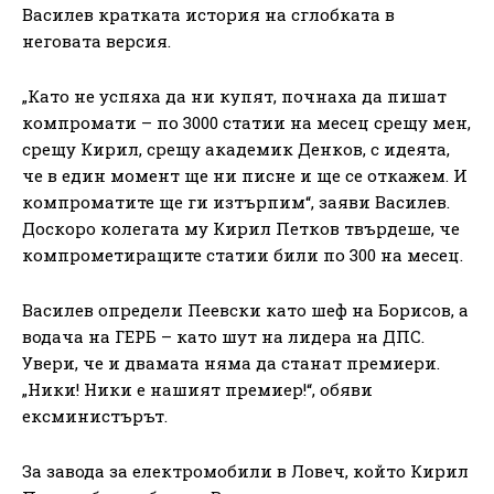
Василев кратката история на сглобката в
неговата версия.
„Като не успяха да ни купят, почнаха да пишат
компромати – по 3000 статии на месец срещу мен,
срещу Кирил, срещу академик Денков, с идеята,
че в един момент ще ни писне и ще се откажем. И
компроматите ще ги изтърпим“, заяви Василев.
Доскоро колегата му Кирил Петков твърдеше, че
компрометиращите статии били по 300 на месец.
Василев определи Пеевски като шеф на Борисов, а
водача на ГЕРБ – като шут на лидера на ДПС.
Увери, че и двамата няма да станат премиери.
„Ники! Ники е нашият премиер!“, обяви
ексминистърът.
За завода за електромобили в Ловеч, който Кирил