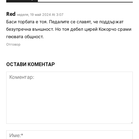
Red
неделя, 19 май 2024 At 3:07
Баси торбата е тоя. Педалите се славят, че поддържат
безупречна външност. Но тоя дебел цирей Кокорчо срами
геювата общност.
Отговор
ОСТАВИ КОМЕНТАР
Коментар:
Им