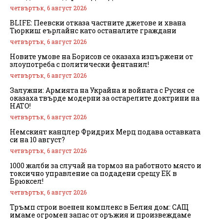
четвъртък, 6 август 2026
BLIFE: Пеевски отказа частните джетове и хвана
Тюркиш еърлайнс като останалите граждани
четвъртък, 6 август 2026
Новите умове на Борисов се оказаха изпържени от
злоупотреба с политически фентанил!
четвъртък, 6 август 2026
Залужни: Армията на Украйна и войната с Русия се
оказаха твърде модерни за остарелите доктрини на
НАТО!
четвъртък, 6 август 2026
Немският канцлер Фридрих Мерц подава оставката
си на 10 август?
четвъртък, 6 август 2026
1000 жалби за случай на тормоз на работното място и
токсично управление са подадени срещу ЕК в
Брюксел!
четвъртък, 6 август 2026
Тръмп строи военен комплекс в Белия дом: САЩ
имаме огромен запас от оръжия и произвеждаме