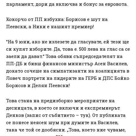
парламент, дори да включва и бонус за евровота.
Кокорчо от ПП избухна: Борисов е шут на
Пеевски, а Ники е нашият премиер!
“На 9 юни, ако не излезете да гласувате, ей тези ще
си купят изборите. Да, това е. 500 лева на глас са се
заели да дават.“ Това обяви съпредседателят на
ПП-ДБ и бивш финансов министър Асен Василев,
докато сочеше на симпатизанти на коалицията в
Ловеч портрети на лидерите на ГЕРБ и ДПС Бойко
Борисов и Делян Пеевски!
Това стана на предизборно мероприятие на
десницата, в което се включи и експремиерът
Денков (запис от събитието – тук). От публиката
се понесе неясен шум при думите на Василев,
така че той се дообясни. „Това, което ние чуваме,