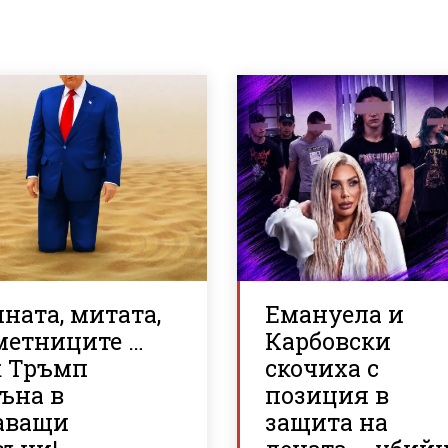
ната, митата,
Емануела и
метниците …
Карбовски
к Тръмп
скочиха с
ъна в
позиция в
аващи
защита на