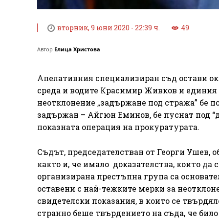
вторник, 9 юни 2020 - 22:39 ч.
49
Автор
Елица Христова
Апелативния специализиран съд остави ок
среда и водите Красимир Живков и единия 
неотклонение „задържане под стража” бе п
задържан – Айгюн Еминов, бе пуснат под “
показната операция на прокуратурата.
Съдът, председателстван от Георги Ушев, о
както и, че имало доказателства, които да 
организирана престъпна група са основател
оставени с най-тежките мерки за неотклоне
свидетелски показания, в които се твърдяло
странно беше твърдението на съда, че било