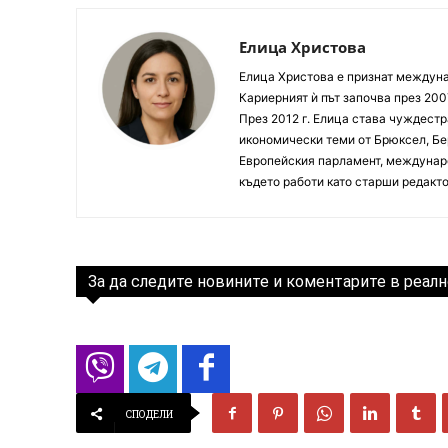
Елица Христова
Елица Христова е признат междунар
Кариерният ѝ път започва през 200
През 2012 г. Елица става чуждестр
икономически теми от Брюксел, Бер
Европейския парламент, междунаро
където работи като старши редакто
За да следите новините и коментарите в реалн
СПОДЕЛИ