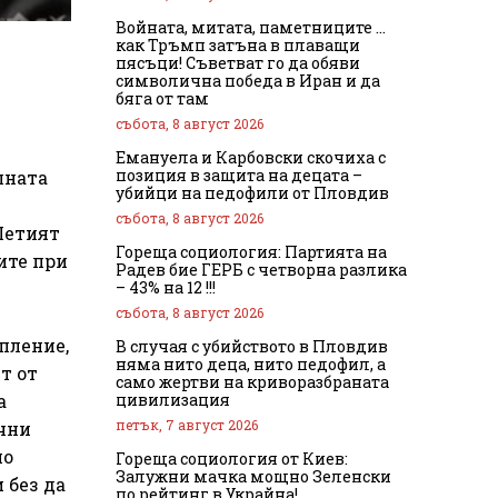
Войната, митата, паметниците …
как Тръмп затъна в плаващи
пясъци! Съветват го да обяви
символична победа в Иран и да
бяга от там
събота, 8 август 2026
Емануела и Карбовски скочиха с
позиция в защита на децата –
лната
убийци на педофили от Пловдив
събота, 8 август 2026
Петият
Гореща социология: Партията на
ите при
Радев бие ГЕРБ с четворна разлика
– 43% на 12 !!!
събота, 8 август 2026
пление,
В случая с убийството в Пловдив
няма нито деца, нито педофил, а
т от
само жертви на криворазбраната
цивилизация
а
петък, 7 август 2026
ични
но
Гореща социология от Киев:
Залужни мачка мощно Зеленски
 без да
по рейтинг в Украйна!