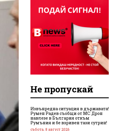
Не пропускай
Извънредна ситуация в държавата!
Румен Радев съобщи от МС: Дрон
навлезе в България откъм
Румъния и бе взривен тази сутрин!
събота, 8 август 2026