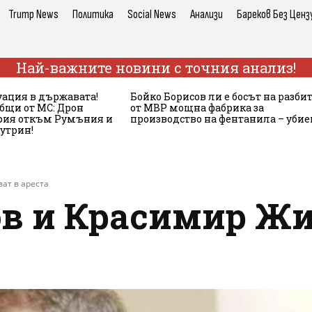
Trump News
Политика
Social News
Анализи
Бареков Без Ценз
Най-важните новини с точния анализ!
ация в държавата!
Бойко Борисов ли е босът на разби
бщи от МС: Дрон
от МВР мощна фабрика за
ария откъм Румъния и
производство на фентанила – убие
сутрин!
ат в ареста
ов и Красимир Жи