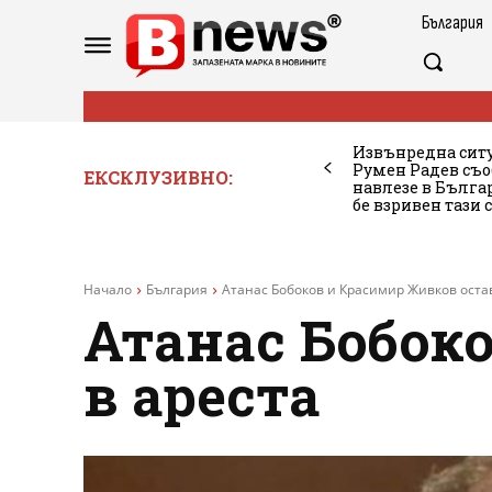
България
Извънредна ситу
Румен Радев съо
ЕКСКЛУЗИВНО:
навлезе в Бълг
бе взривен тази 
Начало
България
Атанас Бобоков и Красимир Живков остав
Атанас Бобок
в ареста