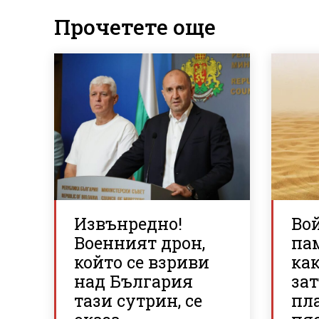
Прочетете още
Извънредно!
Вой
Военният дрон,
па
който се взриви
ка
над България
зат
тази сутрин, се
пл