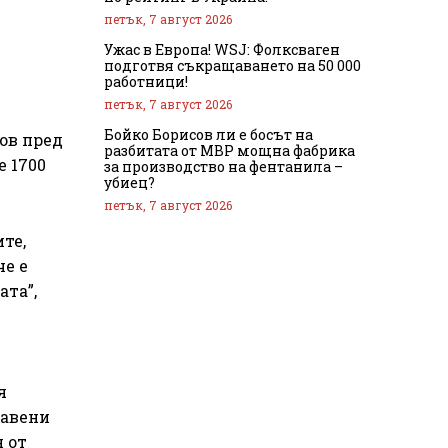
петък, 7 август 2026
Ужас в Европа! WSJ: Фолксваген
подготвя съкращаването на 50 000
работници!
петък, 7 август 2026
Бойко Борисов ли е босът на
ков пред
разбитата от МВР мощна фабрика
 1700
за производство на фентанила –
убиец?
петък, 7 август 2026
ите,
че е
ата”,
я
равени
н от