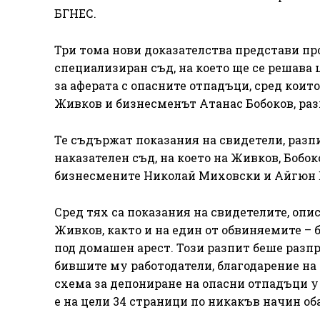
БГНЕС.
Три тома нови доказателства представи п
специализиран съд, на което ще се решава 
за аферата с опасните отпадъци, сред кои
Живков и бизнесменът Атанас Бобоков, раз
Те съдържат показания на свидетели, раз
наказателен съд, на което на Живков, Бобо
бизнесмените Николай Миховски и Айгюн Е
Сред тях са показания на свидетелите, оп
Живков, както и на един от обвиняемите – 
под домашен арест. Този разпит беше разпр
бившите му работодатели, благодарение на
схема за депониране на опасни отпадъци у
е на цели 34 страници по никакъв начин об