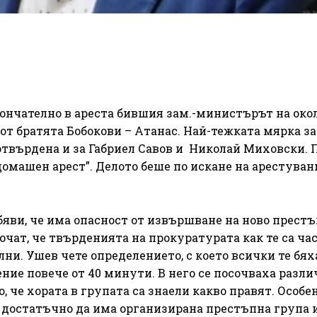
ончателно в ареста бившия зам.-министърът на око
от братята Бобокови – Атанас. Най-тежката мярка за
отвърдена и за Габриел Савов и Николай Миховски. 
домашен арест”. Делото беше по искане на арестуван
бяви, че има опасност от извършване на ново престъ
сочат, че твърденията на прокуратурата как те са час
ни. Ушев чете определението, с което всички те бях
ние повече от 40 минути. В него се посочваха разл
, че хората в групата са знаели какво правят. Особе
 достатъчно да има организирана престъпна група и