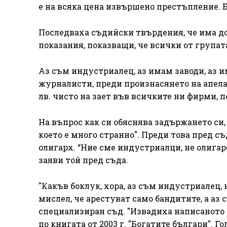
е на всяка цена извършено престъпление. Б
Последваха съдийски твърдения, че има до
показания, показващи, че всички от групат
Аз съм индустриалец, аз имам заводи, аз им
журналисти, преди произнасянето на апела
лв. чисто на зает във всичките ни фирми, 
На въпрос как си обяснява задържането си, Б
което е много странно". Преди това пред съд
олигарх. “Ние сме индустриалци, не олигарс
заяви той пред съда.
"Какъв боклук, хора, аз съм индустриалец,
мислел, че арестуват само бандитите, а аз
специализиран съд. "Извадиха написаното н
по книгата от 2003 г. "Богатите българи". Г