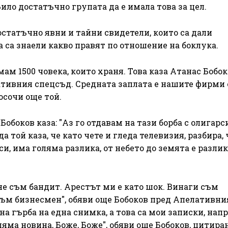
ило достатъчно групата да е имала това за цел.
статъчно явни и тайни свидетели, които са дали
а са знаели какво правят по отношение на боклука.
ам 1500 човека, които храня. Това каза Атанас Бобо
тивния спецсъд. Средната заплата е нашите фирми е
посочи още той.
обоков каза: "Аз го отдавам на тази борба с олигарс
а той каза, че като чете и гледа телевизия, разбира, 
и, има голяма разлика, от небето до земята е разлик
 не съм бандит. Арестът ми е като шок. Винаги съм
 съм бизнесмен", обяви още Бобоков пред Апелативни
а гърба на една снимка, а това са мои записки, нап
оляма новина, Боже, Боже", обяви още Бобоков, цитира