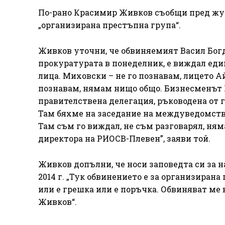
По-рано Красимир Живков съобщи пред журн
„организирана престъпна група“.
Живков уточни, че обвиняемият Васил Богд
прокуратурата в понеделник, е виждал ед
лица. Миховски – не го познавам, лицето А
познавам, нямам нищо общо. Бизнесменът Пл
правителствена делегация, ръководена от 
Там бяхме на заседание на междуведомст
Там съм го виждал, не съм разговарял, н
директора на РИОСВ-Плевен”, заяви той.
Живков допълни, че носи заповедта си за н
2014 г. „Тук обвинението е за организирана 
или е грешка или е поръчка. Обвиняват ме в
Живков“.