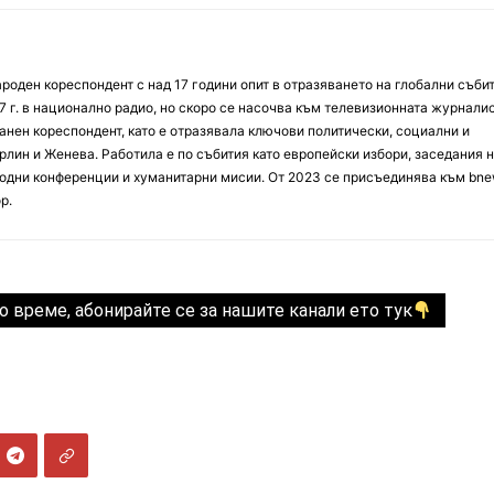
оден кореспондент с над 17 години опит в отразяването на глобални събит
7 г. в национално радио, но скоро се насочва към телевизионната журналис
анен кореспондент, като е отразявала ключови политически, социални и
лин и Женева. Работила е по събития като европейски избори, заседания 
дни конференции и хуманитарни мисии. От 2023 се присъединява към bne
р.
о време, абонирайте се за нашите канали ето тук