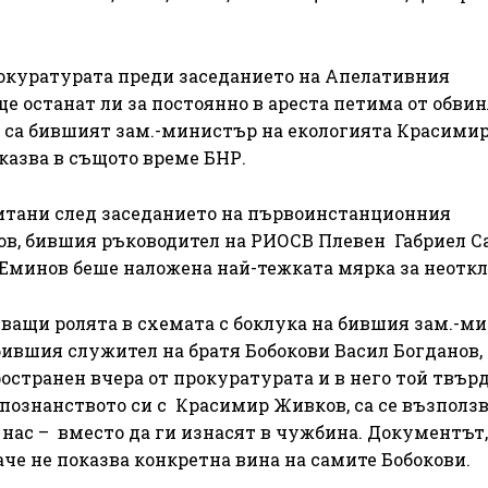
рокуратурата преди заседанието на Апелативния
ще останат ли за постоянно в ареста петима от обви
то са бившият зам.-министър на екологията Красими
казва в същото време БНР.
питани след заседанието на първоинстанционния
ков, бившия ръководител на РИОСВ Плевен Габриел С
минов беше наложена най-тежката мярка за неоткл
исващи ролята в схемата с боклука на бившия зам.-м
бившия служител на братя Бобокови Васил Богданов, 
остранен вчера от прокуратурата и в него той твърд
 познанството си с Красимир Живков, са се възползв
 нас – вместо да ги изнасят в чужбина. Документът,
аче не показва конкретна вина на самите Бобокови.