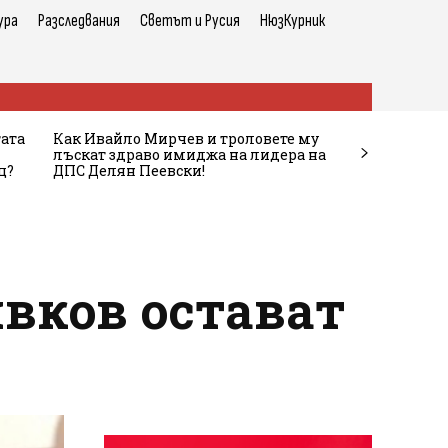
ура
Разследвания
Светът и Русия
НюзКурник
тата
Как Ивайло Мирчев и троловете му
лъскат здраво имиджа на лидера на
ц?
ДПС Делян Пеевски!
вков остават