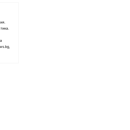
ия.
тика.
на
ws.bg,