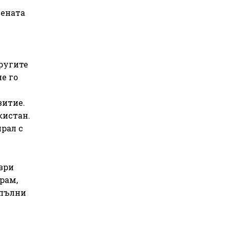
чената
ругите
е го
витие.
кистан.
рал с
мври
ирам,
опълни