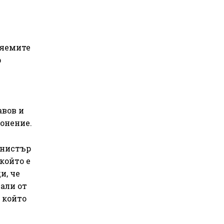
няемите
р
авов и
онение.
инистър
който е
и, че
али от
 който