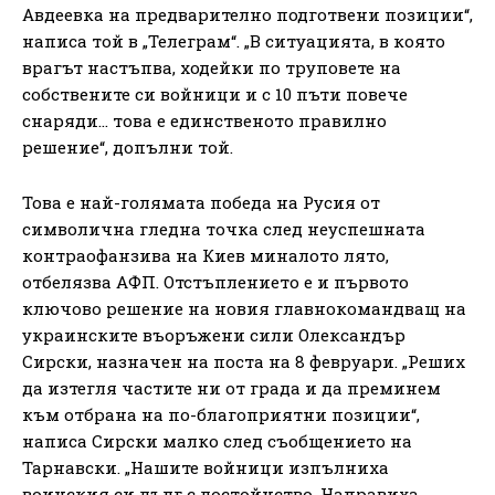
Авдеевка на предварително подготвени позиции“,
написа той в „Телеграм“. „В ситуацията, в която
врагът настъпва, ходейки по труповете на
собствените си войници и с 10 пъти повече
снаряди… това е единственото правилно
решение“, допълни той.
Това е най-голямата победа на Русия от
символична гледна точка след неуспешната
контраофанзива на Киев миналото лято,
отбелязва АФП. Отстъплението е и първото
ключово решение на новия главнокомандващ на
украинските въоръжени сили Олександър
Сирски, назначен на поста на 8 февруари. „Реших
да изтегля частите ни от града и да преминем
към отбрана на по-благоприятни позиции“,
написа Сирски малко след съобщението на
Тарнавски. „Нашите войници изпълниха
воинския си дълг с достойнство. Направиха