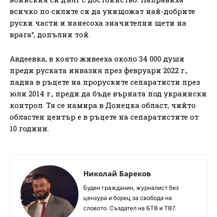
всичко по силите си да унищожат най-добрите
руски части и нанесоха значителни щети на
врага“, допълни той.
Авдеевка, в която живееха около 34 000 души
преди руската инвазия през февруари 2022 г.,
падна в ръцете на проруските сепаратисти през
юли 2014 г., преди да бъде върната под украински
контрол. Тя се намира в Донецка област, чийто
областен център е в ръцете на сепаратистите от
10 години.
Николай Бареков
Буден гражданин, журналист без
цензура и борец за свобода на
словото. Създател на БТВ и ТВ7.