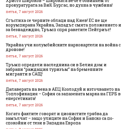
Христо Широков – Широката вече е обвиняем от
прокуратурата за ВиК Бургас, но духна в чужбина!
петък, 7 август 2026
Сгъстиха се черните облаци над Киев! ЕС не ще
корумпирана Украйна, Западът смята положението и
за безнадеждно, Тръмп спря ракетите Пейтриът!
петък, 7 август 2026
Украйна учи колумбийските наркокартели на война с
дронове!
петък, 7 август 2026
Тръмп определи наследника си в Белия дом и
забрани “раждащия туризъм” на бременните
мигранти в САЩ!
петък, 7 август 2026
Далаверата на века в АЕЦ Козлодуй и източването на
Топлофикация – София са запазената марка на ГЕРБ в
енергетиката!
петък, 7 август 2026
Когато фактите говорят и ционистите трябва да
замълчат – защо улиците на София и Банско са по-
спокойни от тези в Западна Европа