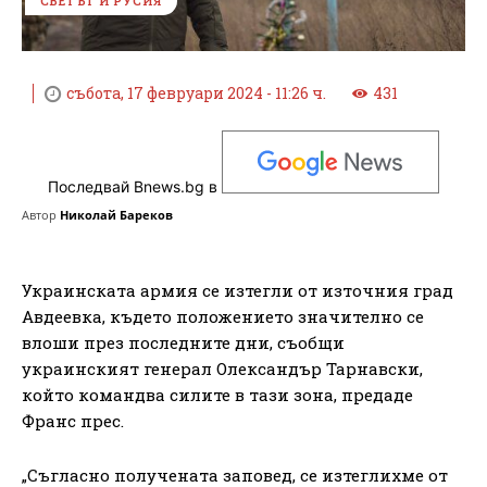
СВЕТЪТ И РУСИЯ
събота, 17 февруари 2024 - 11:26 ч.
431
Последвай Bnews.bg в
Автор
Николай Бареков
Украинската армия се изтегли от източния град
Авдеевка, където положението значително се
влоши през последните дни, съобщи
украинският генерал Олександър Тарнавски,
който командва силите в тази зона, предаде
Франс прес.
„Съгласно получената заповед, се изтеглихме от