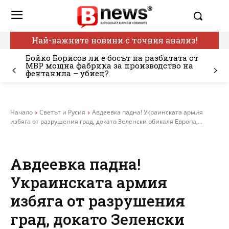
Най-важните новини с точния анализ!
Бойко Борисов ли е босът на разбитата от
МВР мощна фабрика за производство на
фентанила – убиец?
Начало
Светът и Русия
Авдеевка падна! Украинската армия
избяга от разрушения град, докато Зеленски обикаля Европа,...
Авдеевка падна!
Украинската армия
избяга от разрушения
град, докато Зеленски