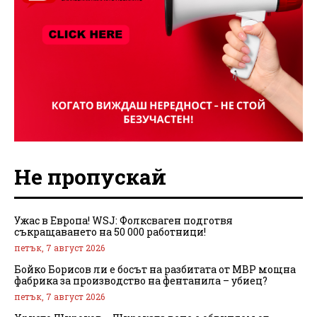
Не пропускай
Ужас в Европа! WSJ: Фолксваген подготвя
съкращаването на 50 000 работници!
петък, 7 август 2026
Бойко Борисов ли е босът на разбитата от МВР мощна
фабрика за производство на фентанила – убиец?
петък, 7 август 2026