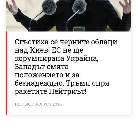
Сгъстиха се черните облаци
над Киев! ЕС не ще
корумпирана Украйна,
Западът смята
положението и за
безнадеждно, Тръмп спря
ракетите Пейтриът!
ПЕТЪК, 7 АВГУСТ 2026