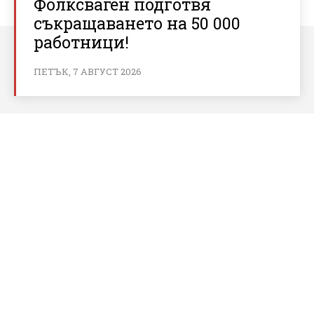
Фолксваген подготвя
съкращаването на 50 000
работници!
ПЕТЪК, 7 АВГУСТ 2026
За bnews.bg
За нас
Реклама
Условия за ползване
Политика за бисквитки
Контакти