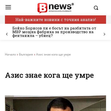
Най-важните новини с точния анализ!
Бойко Борисов ли е босът на разбитата от
МВР мощна фабрика за производство на
фентанила – убиец?
Начало
България
Азис знае кога ще умре
Азис знае кога ще умре