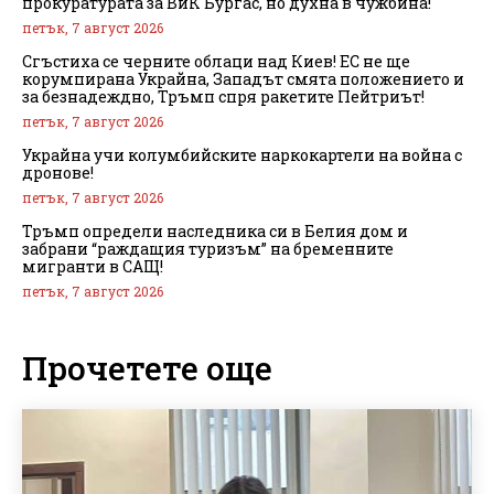
прокуратурата за ВиК Бургас, но духна в чужбина!
петък, 7 август 2026
Сгъстиха се черните облаци над Киев! ЕС не ще
корумпирана Украйна, Западът смята положението и
за безнадеждно, Тръмп спря ракетите Пейтриът!
петък, 7 август 2026
Украйна учи колумбийските наркокартели на война с
дронове!
петък, 7 август 2026
Тръмп определи наследника си в Белия дом и
забрани “раждащия туризъм” на бременните
мигранти в САЩ!
петък, 7 август 2026
Прочетете още