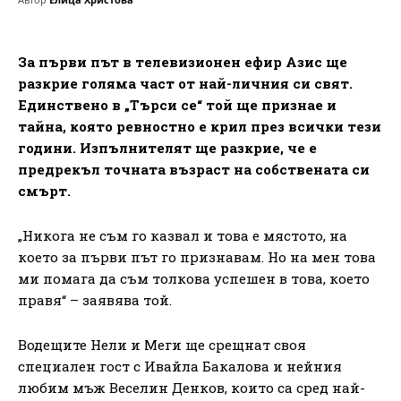
За първи път в телевизионен ефир Азис ще
разкрие голяма част от най-личния си свят.
Единствено в „Търси се“ той ще признае и
тайна, която ревностно е крил през всички тези
години. Изпълнителят ще разкрие, че е
предрекъл точната възраст на собствената си
смърт.
„Никога не съм го казвал и това е мястото, на
което за първи път го признавам. Но на мен това
ми помага да съм толкова успешен в това, което
правя“ – заявява той.
Водещите Нели и Меги ще срещнат своя
специален гост с Ивайла Бакалова и нейния
любим мъж Веселин Денков, които са сред най-