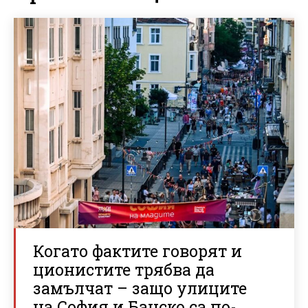
Когато фактите говорят и
ционистите трябва да
замълчат – защо улиците
на София и Банско са по-