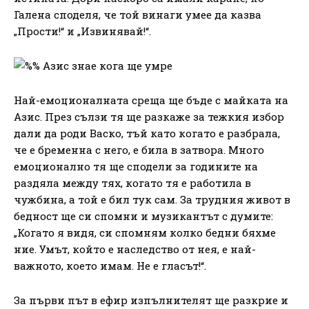
Галена споделя, че той винаги умее да казва
„Прости!“ и „Извинявай!“.
Най-емоционалната среща ще бъде с майката на
Азис. През сълзи тя ще разкаже за тежкия избор
дали да роди Васко, тъй като когато е разбрала,
че е бременна с него, е била в затвора. Много
емоционално тя ще сподели за годините на
раздяла между тях, когато тя е работила в
чужбина, а той е бил тук сам. За трудния живот в
бедност ще си спомни и музикантът с думите:
„Когато я видя, си спомням колко бедни бяхме
ние. Умът, който е наследство от нея, е най-
важното, което имам. Не е гласът!“.
За първи път в ефир изпълнителят ще разкрие и