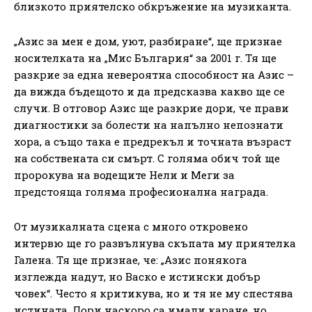
близкото приятелско обкръжение на музиканта.
„Азис за мен е дом, уют, разбиране“, ще признае
носителката на „Мис България“ за 2001 г. Тя ще
разкрие за една невероятна способност на Азис –
да вижда бъдещото и да предсказва какво ще се
случи. В отговор Азис ще разкрие дори, че прави
диагностики за болести на напълно непознати
хора, а също така е предрекъл и точната възраст
на собствената си смърт. С голяма обич той ще
пророкува на водещите Нели и Меги за
предстояща голяма професионална награда.
От музикалната сцена с много откровено
интервю ще го развълнува скъпата му приятелка
Галена. Тя ще признае, че: „Азис понякога
изглежда надут, но Васко е истински добър
човек“. Често я критикува, но и тя не му спестява
истината. Дори наскоро са имали каране, но