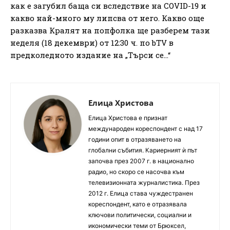
как е загубил баща си вследствие на COVID-19 и
какво най-много му липсва от него. Какво още
разказва Кралят на попфолка ще разберем тази
неделя (18 декември) от 12:30 ч. по bTV в
предколедното издание на „Търси се…“
Елица Христова
Елица Христова е признат
международен кореспондент с над 17
години опит в отразяването на
глобални събития. Кариерният ѝ път
започва през 2007 г. в национално
радио, но скоро се насочва към
телевизионната журналистика. През
2012 г. Елица става чуждестранен
кореспондент, като е отразявала
ключови политически, социални и
икономически теми от Брюксел,