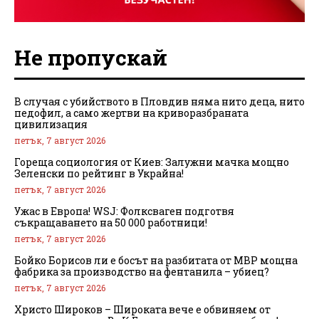
Не пропускай
В случая с убийството в Пловдив няма нито деца, нито
педофил, а само жертви на криворазбраната
цивилизация
петък, 7 август 2026
Гореща социология от Киев: Залужни мачка мощно
Зеленски по рейтинг в Украйна!
петък, 7 август 2026
Ужас в Европа! WSJ: Фолксваген подготвя
съкращаването на 50 000 работници!
петък, 7 август 2026
Бойко Борисов ли е босът на разбитата от МВР мощна
фабрика за производство на фентанила – убиец?
петък, 7 август 2026
Христо Широков – Широката вече е обвиняем от