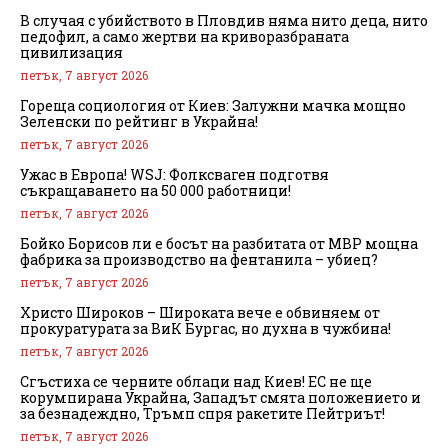
В случая с убийството в Пловдив няма нито деца, нито
педофил, а само жертви на криворазбраната
цивилизация
петък, 7 август 2026
Гореща социология от Киев: Залужни мачка мощно
Зеленски по рейтинг в Украйна!
петък, 7 август 2026
Ужас в Европа! WSJ: Фолксваген подготвя
съкращаването на 50 000 работници!
петък, 7 август 2026
Бойко Борисов ли е босът на разбитата от МВР мощна
фабрика за производство на фентанила – убиец?
петък, 7 август 2026
Христо Широков – Широката вече е обвиняем от
прокуратурата за ВиК Бургас, но духна в чужбина!
петък, 7 август 2026
Сгъстиха се черните облаци над Киев! ЕС не ще
корумпирана Украйна, Западът смята положението и
за безнадеждно, Тръмп спря ракетите Пейтриът!
петък, 7 август 2026