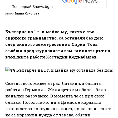
Последвай Bnews.bg в
Автор
Елица Христова
Българче на 1 г. и майка му, която е със
сирийско гражданство, са останали без дом
след силното земетресение в Сирия. Това
съобщи пред журналисти зам.-министърът на
външните работи Костадин Коджабашев.
Семейството живее в град Латакия, а бащата
работи в Германия. Жилището им обаче е било
напълно разрушено. В момента те са при свои
близки. Посолството ни в Дамаск е изразило
готовност за консулска защита, но на този етап те
не са изразили нужда от такава, обясни