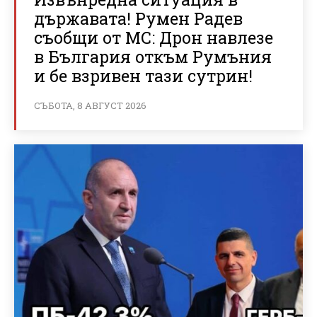
държавата! Румен Радев
съобщи от МС: Дрон навлезе
в България откъм Румъния
и бе взривен тази сутрин!
СЪБОТА, 8 АВГУСТ 2026