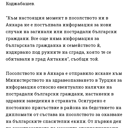
Коджабашев.
"Към настоящия момент в посолството ни в
Анкара не е постъпвала информация за нови
случаи на загинали или пострадали български
граждани. Все още няма информация за
българската гражданка и семейството й,
издирвано под руините на сграда, която те се
обитавали в град Антакия", съобщи той.
Посолството ни в Анкара е отправило искане към
Министерството на здравеопазването в Турция за
информация относно евентуално наличие на
пострадали български граждани, настанени в
здравни заведения в страната. Осигурено е
постоянно присъствие в района на бедствието на
дипломати от състава на посолството за оказване
на българските спасителни екипи. От първия ден
на земетресението до момента специализирани