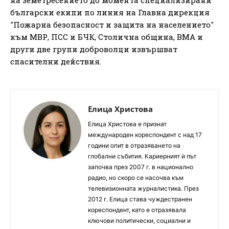
български екипи по линия на Главна дирекция
"Пожарна безопасност и защита на населението"
към МВР, ПСС и БЧК, Столична община, ВМА и
други две групи доброволци извършват
спасителни действия.
Елица Христова
Елица Христова е признат
международен кореспондент с над 17
години опит в отразяването на
глобални събития. Кариерният ѝ път
започва през 2007 г. в национално
радио, но скоро се насочва към
телевизионната журналистика. През
2012 г. Елица става чуждестранен
кореспондент, като е отразявала
ключови политически, социални и