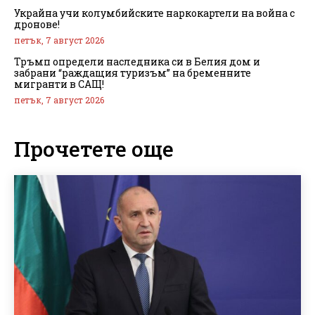
Украйна учи колумбийските наркокартели на война с
дронове!
петък, 7 август 2026
Тръмп определи наследника си в Белия дом и
забрани “раждащия туризъм” на бременните
мигранти в САЩ!
петък, 7 август 2026
Прочетете още