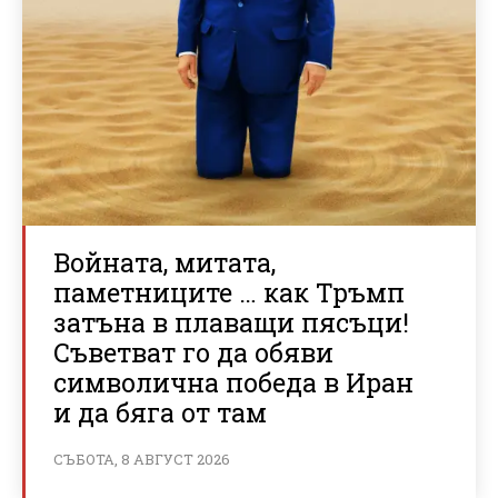
Войната, митата,
паметниците … как Тръмп
затъна в плаващи пясъци!
Съветват го да обяви
символична победа в Иран
и да бяга от там
СЪБОТА, 8 АВГУСТ 2026