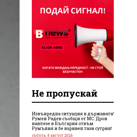
Не пропускай
Извънредна ситуация в държавата!
Румен Радев съобщи от МС: Дрон
навлезе в България откъм
Румъния и бе взривен тази сутрин!
събота, 8 август 2026