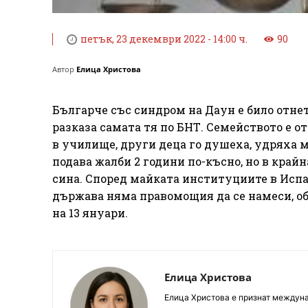
петък, 23 декември 2022 - 14:00 ч.
90
Автор
Елица Христова
Българче със синдром на Даун е било отнет
разказа самата тя по БНТ. Семейството е о
в училище, други деца го душеха, удряха м
подава жалби 2 години по-късно, но в крайн
сина. Според майката институциите в Испа
държава няма правомощия да се намеси, об
на 13 януари.
Елица Христова
Елица Христова е признат междунар