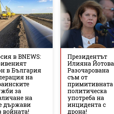
рсия в BNEWS:
Президентът
ривеният
Илияна Йотова
он в България
Разочарована
перация на
съм от
раинските
примитивната
ужби за
политическа
вличане на
употреба на
е държави
инцидента с
 войната!
дрона!