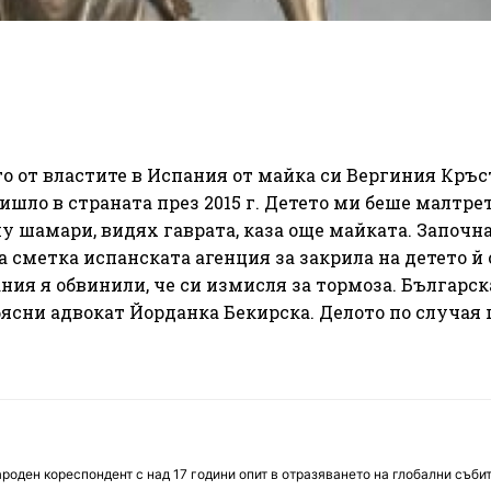
о от властите в Испания от майка си Вергиния Кръс
тишло в страната през 2015 г. Детето ми беше малтре
у шамари, видях гаврата, каза още майката. Започна
а сметка испанската агенция за закрила на детето й
ния я обвинили, че си измисля за тормоза. Българск
ясни адвокат Йорданка Бекирска. Делото по случая 
оден кореспондент с над 17 години опит в отразяването на глобални събит