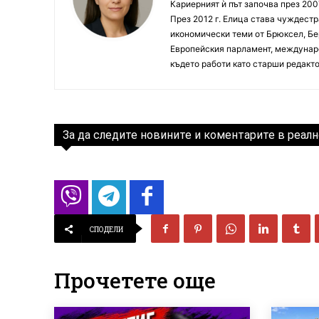
Кариерният ѝ път започва през 200
През 2012 г. Елица става чуждестр
икономически теми от Брюксел, Бер
Европейския парламент, междунаро
където работи като старши редакто
За да следите новините и коментарите в реалн
СПОДЕЛИ
Прочетете още