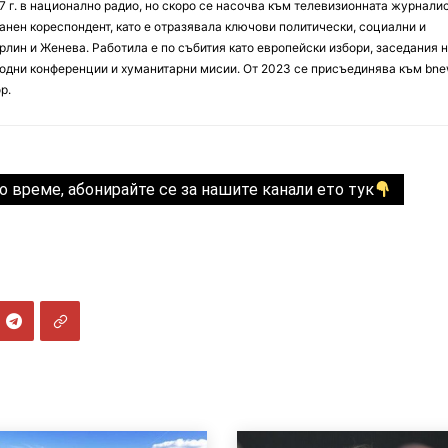
7 г. в национално радио, но скоро се насочва към телевизионната журналис
анен кореспондент, като е отразявала ключови политически, социални и
лин и Женева. Работила е по събития като европейски избори, заседания 
дни конференции и хуманитарни мисии. От 2023 се присъединява към bne
р.
о време, абонирайте се за нашите канали ето тук