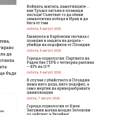
Войната, митата, паметниците …
как Тръмп затъна в плаващи
пясъци! Съветват го да обяви
символична победа в Иран и да
бяга от там
събота, 8 август 2026
Емануела и Карбовски скочиха с
позиция в защита на децата –
тева,
убийци на педофили от Пловдив
тирано
събота, 8 август 2026
ла да
Гореща социология: Партията на
 отнела
Радев бие ГЕРБ с четворна разлика
– 43% на 12 !!!
ата
събота, 8 август 2026
ще бъде
В случая с убийството в Пловдив
няма нито деца, нито педофил, а
само жертви на криворазбраната
цивилизация
петък, 7 август 2026
Гореща социология от Киев:
Залужни мачка мощно Зеленски
ия.
по рейтинг в Украйна!