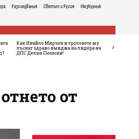
ура
Разследвания
Светът и Русия
НюзКурник
тата
Как Ивайло Мирчев и троловете му
лъскат здраво имиджа на лидера на
ц?
ДПС Делян Пеевски!
отнето от