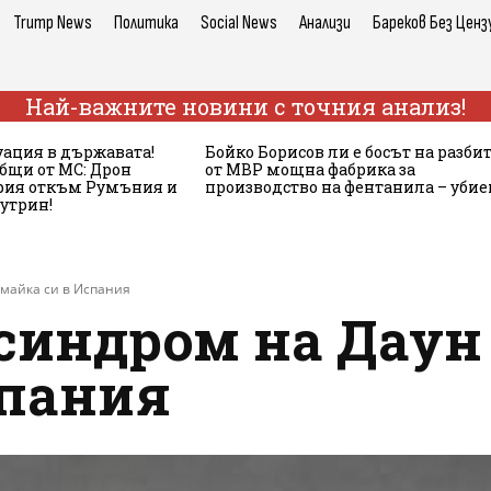
Trump News
Политика
Social News
Анализи
Бареков Без Ценз
Най-важните новини с точния анализ!
ация в държавата!
Бойко Борисов ли е босът на разби
бщи от МС: Дрон
от МВР мощна фабрика за
ария откъм Румъния и
производство на фентанила – убие
сутрин!
 майка си в Испания
синдром на Даун 
спания