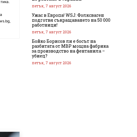
тика.
петък, 7 август 2026
Ужас в Европа! WSJ: Фолксваген
на
подготвя съкращаването на 50 000
ws.bg,
работници!
петък, 7 август 2026
Бойко Борисов ли е босът на
разбитата от МВР мощна фабрика
за производство на фентанила –
убиец?
петък, 7 август 2026