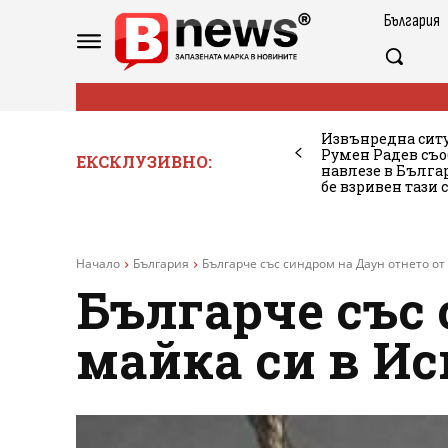
България
Извънредна ситу
Румен Радев съо
ЕКСКЛУЗИВНО:
навлезе в Бълг
бе взривен тази 
Начало
България
Българче със синдром на Даун отнето от
Българче със 
майка си в И