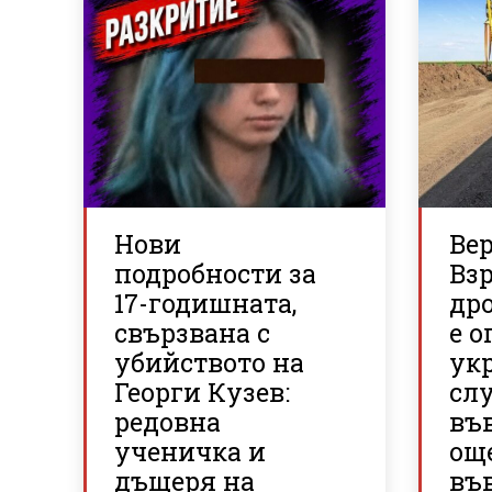
Нови
Ве
подробности за
Вз
17-годишната,
др
свързвана с
е о
убийството на
ук
Георги Кузев:
сл
редовна
въ
ученичка и
ощ
дъщеря на
във