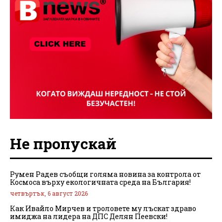
Не пропускай
Румен Радев съобщи голяма новина за контрола от
Космоса върху екологичната среда на България!
четвъртък, 6 август 2026
Как Ивайло Мирчев и троловете му лъскат здраво
имиджа на лидера на ДПС Делян Пеевски!