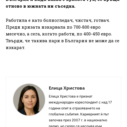
отново в южната ни съседка.
Работила е като болногледач, чистач, готвач.
Преди кризата изкарвала по 700-800 евро
месечно, а сега, когато работи, по 400-450 евро.
Твърди, че такива пари в България не може да се
изкарат.
Елица Христова
Елица Христова е признат
международен кореспондент с над 17
години опит в отразяването на
глобални събития. Кариерният ѝ път
започва през 2007 г. в национално
радио, но скоро се насочва към