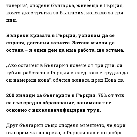
таверна”, сподели българка, живееща в Гърция,
която днес тръгна за България, но…само за три
дни.
Въпреки кризата в Гърция, успявам да се
справя, допълни жената. Затова мисля да
остана – и един ден да има работа, ще остана.
„Ако останеш в България повече от три дни, си
губиш работата в Гърция и след това е трудно да
си намериш нова”, обясни жената пред Нова тв.
200 хиляди са българите в Гърция. 75% от тях
са със средно образование, занимават се
основно с нискоквалифициран труд.
Друг българин също споделя мнението, че дори
във времена на криза, в Гърция пак е по-добре