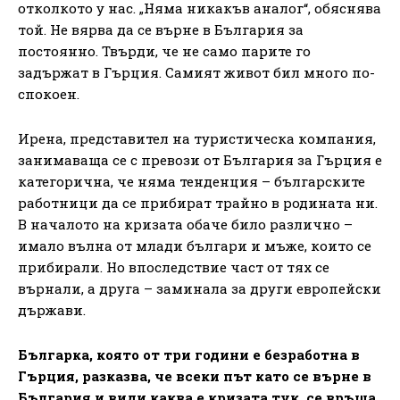
отколкото у нас. „Няма никакъв аналог“, обяснява
той. Не вярва да се върне в България за
постоянно. Твърди, че не само парите го
задържат в Гърция. Самият живот бил много по-
спокоен.
Ирена, представител на туристическа компания,
занимаваща се с превози от България за Гърция е
категорична, че няма тенденция – българските
работници да се прибират трайно в родината ни.
В началото на кризата обаче било различно –
имало вълна от млади българи и мъже, които се
прибирали. Но впоследствие част от тях се
върнали, а друга – заминала за други европейски
държави.
Българка, която от три години е безработна в
Гърция, разказва, че всеки път като се върне в
България и види каква е кризата тук, се връща