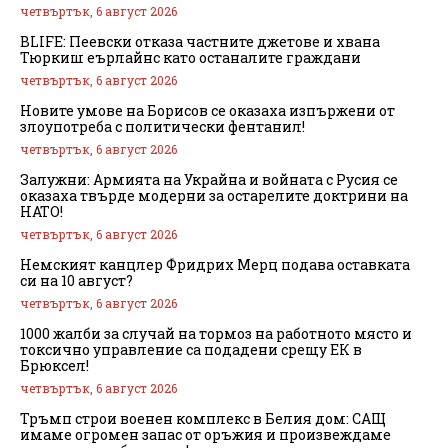
четвъртък, 6 август 2026
BLIFE: Пеевски отказа частните джетове и хвана
Тюркиш еърлайнс като останалите граждани
четвъртък, 6 август 2026
Новите умове на Борисов се оказаха изпържени от
злоупотреба с политически фентанил!
четвъртък, 6 август 2026
Залужни: Армията на Украйна и войната с Русия се
оказаха твърде модерни за остарелите доктрини на
НАТО!
четвъртък, 6 август 2026
Немският канцлер Фридрих Мерц подава оставката
си на 10 август?
четвъртък, 6 август 2026
1000 жалби за случай на тормоз на работното място и
токсично управление са подадени срещу ЕК в
Брюксел!
четвъртък, 6 август 2026
Тръмп строи военен комплекс в Белия дом: САЩ
имаме огромен запас от оръжия и произвеждаме