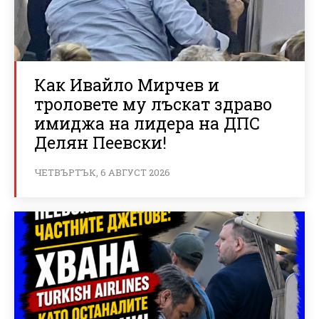
Как Ивайло Мирчев и
троловете му лъскат здраво
имиджа на лидера на ДПС
Делян Пеевски!
ЧЕТВЪРТЪК, 6 АВГУСТ 2026