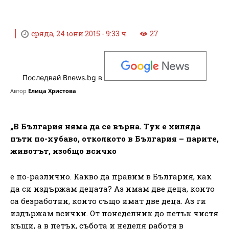
сряда, 24 юни 2015 - 9:33 ч.
27
Последвай Bnews.bg в
Автор
Елица Христова
„В България няма да се върна. Тук е хиляда
пъти по-хубаво, отколкото в България – парите,
животът, изобщо всичко
е по-различно. Какво да правим в България, как
да си издържам децата? Аз имам две деца, които
са безработни, които също имат две деца. Аз ги
издържам всички. От понеделник до петък чистя
къщи, а в петък, събота и неделя работя в