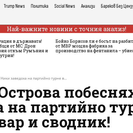
Trump News
Политика
Social News
Анализи
Бареков Без Ценз
Най-важните новини с точния анализ!
ация в държавата!
Бойко Борисов ли е босът на разби
бщи от МС: Дрон
от МВР мощна фабрика за
ария откъм Румъния и
производство на фентанила – убие
сутрин!
Ники заведоха на партийно турне в...
Острова побеснях
а на партийно ту
ар и сводник!