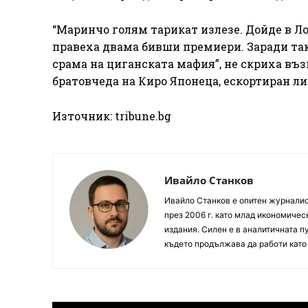
“Маринчо голям тарикат излезе. Дойде в Ло
правеха двама бивши премиери. Заради так
срама на циганската мафия”, не скриха въ
братовчеда на Киро Японеца, ескортиран л
Източник: tribune.bg
Ивайло Станков
Ивайло Станков е опитен журналист
през 2006 г. като млад икономиче
издания. Силен е в аналитичната пу
където продължава да работи като