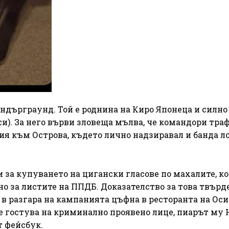
ндърграунд. Той е роднина на Киро Японеца и силно
). За него върви зловеща мълва, че командори тра
ия към Острова, където лично надзиравал и банда л
и за купуването на цигански гласове по махалите, ко
о за листите на ППДБ. Доказателство за това твърд
 в разгара на кампанията цъфна в ресторанта на Оси
че гостува на криминално проявено лице, пиарът му 
т фейсбук.