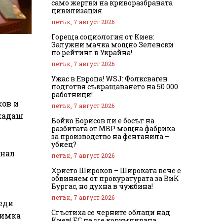
само жертви на криворазбраната
цивилизация
петък, 7 август 2026
Гореща социология от Киев:
Залужни мачка мощно Зеленски
по рейтинг в Украйна!
петък, 7 август 2026
Ужас в Европа! WSJ: Фолксваген
подготвя съкращаването на 50 000
работници!
ков и
петък, 7 август 2026
ркадаш
Бойко Борисов ли е босът на
разбитата от МВР мощна фабрика
за производство на фентанила –
убиец?
фнал
петък, 7 август 2026
Христо Широков – Широката вече е
обвиняем от прокуратурата за ВиК
Бургас, но духна в чужбина!
петък, 7 август 2026
еди
Сгъстиха се черните облаци над
нимка
Киев! ЕС не ще корумпирана