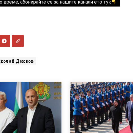
о време, абонирайте се за нашите канали ето тук
колай Денков