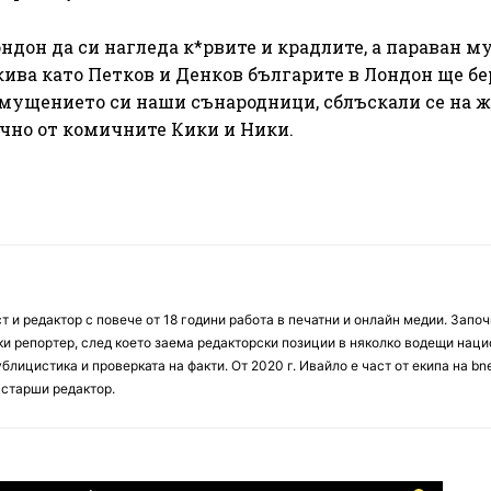
ндон да си нагледа к*рвите и крадлите, а параван м
ива като Петков и Денков българите в Лондон ще б
змущението си наши сънародници, сблъскали се на ж
ично от комичните Кики и Ники.
 и редактор с повече от 18 години работа в печатни и онлайн медии. Запо
ски репортер, след което заема редакторски позиции в няколко водещи нац
блицистика и проверката на факти. От 2020 г. Ивайло е част от екипа на bn
 старши редактор.