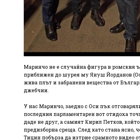
Маринчо не е случайна фигура в ромския ъ
приближен до шурея му Януш Йорданов (Оси
жива плът и забранени вещества от Българ
джебчии.
У нас Маринчо, заедно с Оси пък отговарял
последния парламентарен вот отидоха точн
даде не друг, а самият Кирил Петков, който
предизборна среща. След като стана ясно, 
Тицин побърза да изтрие срамното видео о