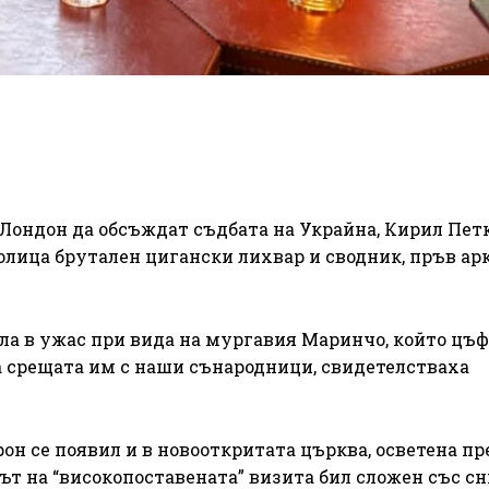
 Лондон да обсъждат съдбата на Украйна, Кирил Пет
олица брутален цигански лихвар и сводник, пръв а
ла в ужас при вида на мургавия Маринчо, който цъ
а срещата им с наши сънародници, свидетелстваха
он се появил и в новооткритата църква, осветена пр
т на “високопоставената” визита бил сложен със с