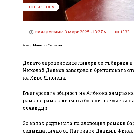
ПОЛИТИКА
понеделник, 3 март 2025 - 13:27 ч.
1333
Автор
Ивайло Станков
Докато европейските лидери се събираха в
Николай Денков заведоха в британската ст
на Киро Японеца.
Българската общност на Албиона замръзна
рамо до рамо с двамата бивши премиери н
очевидци.
За капак роднината на зловещия ромски бар
седмица лично от Патриарх Даниил. Финалъ