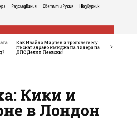
ура
Разследвания
Светът и Русия
НюзКурник
тата
Как Ивайло Мирчев и троловете му
лъскат здраво имиджа на лидера на
ц?
ДПС Делян Пеевски!
а: Кики и
рне в Лондон