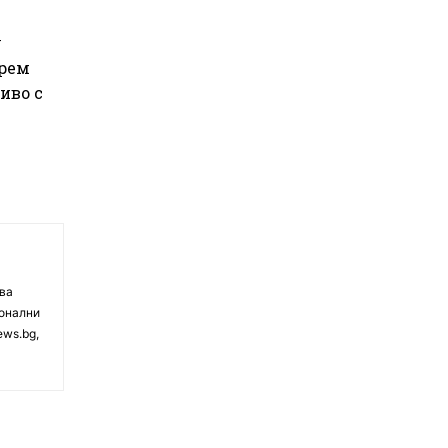
у
ерем
иво с
чва
ионални
ews.bg,