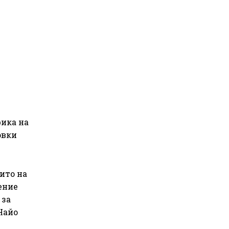
фика на
овки
ито на
ение
 за
Найо