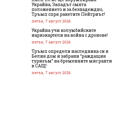
Украйна, Западът смята
положението и за безнадеждно,
Тръмп спря ракетите Пейтриът!
петък, 7 август 2026
Украйна учи колумбийските
наркокартели на война с дронове!
петък, 7 август 2026
Тръмп определи наследника си в
Белия дом и забрани “раждащия
туризъм” на бременните мигранти
в САЩ!
петък, 7 август 2026