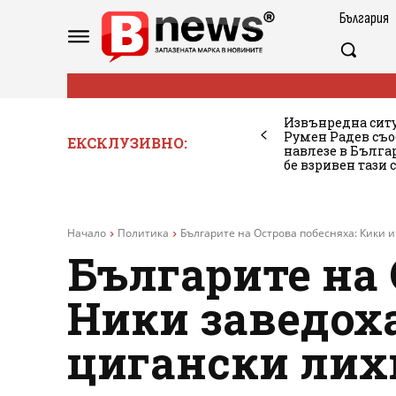
България
Извънредна ситу
Румен Радев съо
ЕКСКЛУЗИВНО:
навлезе в Бълг
бе взривен тази 
Начало
Политика
Българите на Острова побесняха: Кики и 
Българите на 
Ники заведох
цигански лихв