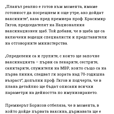
„Планът реално е готов към момента, имаме
готовност да посрещнем и още утре, ако дойдат
ваксините“, каза пред премиера проф. Красимир
Гигов, председателят на Националния
ваксинационен щаб. Той добави, че в щаба ще са
включени водещи специалисти и представители
на отговорните министерства.
„Определени са и групите, с които ще започне
ваксинацията – първи са лекарите, сестрите,
санитарите, служители на МВР, които също са на
първа линия, следват ги хората над 70-годишна
възраст“, допълни проф. Гигов и подчерта, че в
плана детайлно ще бъдат описани всички
параметри на дейността по имунизирането.
Премиерът Борисов отбеляза, че в момента, в
който дойде първата ваксина, държавата ще е