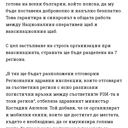
готова на всеки българин, който поиска, да му
бъде поставена доброволно и напълно безплатно.
Това гарантира и синхронът в общата работа
между Националния оперативен щаб и
ваксинационния щаб.
С цел застъпване на строга организация при
ваксинацията, страната ще бъде разделена на 7
региона.
„В тях ще бъдат разположени отговорни
Регионални здравни инспекции, които отговарят
за съответния регион с ясно разписани
логистични връзки между съответните РЗИ-та в
този регион“, отбеляза здравният министър
Костадин Ангелов. Той добави, че се организират
и мобилни екипи, които ще достигат до местата,
където е необходимо, да се имунизира голяма