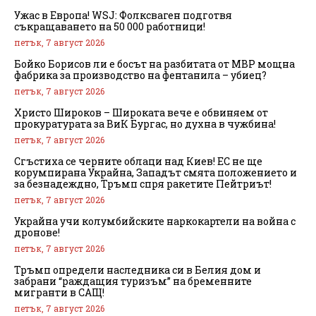
Ужас в Европа! WSJ: Фолксваген подготвя
съкращаването на 50 000 работници!
петък, 7 август 2026
Бойко Борисов ли е босът на разбитата от МВР мощна
фабрика за производство на фентанила – убиец?
петък, 7 август 2026
Христо Широков – Широката вече е обвиняем от
прокуратурата за ВиК Бургас, но духна в чужбина!
петък, 7 август 2026
Сгъстиха се черните облаци над Киев! ЕС не ще
корумпирана Украйна, Западът смята положението и
за безнадеждно, Тръмп спря ракетите Пейтриът!
петък, 7 август 2026
Украйна учи колумбийските наркокартели на война с
дронове!
петък, 7 август 2026
Тръмп определи наследника си в Белия дом и
забрани “раждащия туризъм” на бременните
мигранти в САЩ!
петък, 7 август 2026