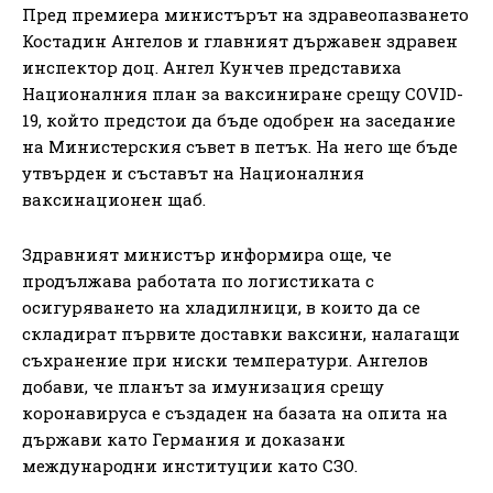
Пред премиера министърът на здравеопазването
Костадин Ангелов и главният държавен здравен
инспектор доц. Ангел Кунчев представиха
Националния план за ваксиниране срещу COVID-
19, който предстои да бъде одобрен на заседание
на Министерския съвет в петък. На него ще бъде
утвърден и съставът на Националния
ваксинационен щаб.
Здравният министър информира още, че
продължава работата по логистиката с
осигуряването на хладилници, в които да се
складират първите доставки ваксини, налагащи
съхранение при ниски температури. Ангелов
добави, че планът за имунизация срещу
коронавируса е създаден на базата на опита на
държави като Германия и доказани
международни институции като СЗО.