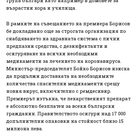
група българи като например в домовете за
възрастни хора и училища.
В рамките на съвещанието на премиера Борисов
бе докладвано още за строгата организация по
снабдяването на здравната система с лични
предпазни средства, с дезинфектанти и
осигуряване на всички необходими
медикаменти за лечението на коронавируса.
Министър-председателят Бойко Борисов изиска
да продължи доставката на необходимите
количества спасителни медикаменти срещу
новия вирус, включително с ремдесивир.
Премиерът изтъкна, че лекарственият препарат
е абсолютно безплатен за всеки български
гражданин. Правителството осигури над 17 000
допълнителни опаковки на стойност близо 15
милиона лева.