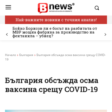
Най-важните новини с точния анализ!
Бойко Борисов ли е босът на разбитата от
МВР мощна фабрика за производство на
фентанила – убиец?
Начало
България
България обсъжда осма ваксина срещу COVID-
19
България обсъжда осма
ваксина срещу COVID-19