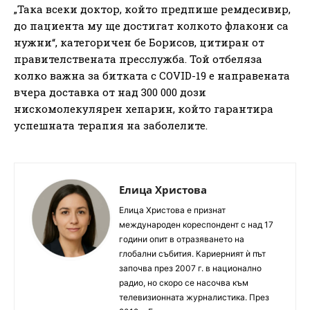
„Така всеки доктор, който предпише ремдесивир,
до пациента му ще достигат колкото флакони са
нужни“, категоричен бе Борисов, цитиран от
правителствената пресслужба. Той отбеляза
колко важна за битката с COVID-19 e направената
вчера доставка от над 300 000 дози
нискомолекулярен хепарин, който гарантира
успешната терапия на заболелите.
Елица Христова
Елица Христова е признат
международен кореспондент с над 17
години опит в отразяването на
глобални събития. Кариерният ѝ път
започва през 2007 г. в национално
радио, но скоро се насочва към
телевизионната журналистика. През