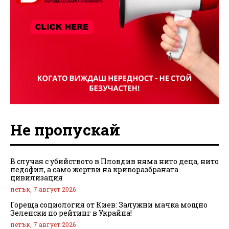
Не пропускай
В случая с убийството в Пловдив няма нито деца, нито
педофил, а само жертви на криворазбраната
цивилизация
петък, 7 август 2026
Гореща социология от Киев: Залужни мачка мощно
Зеленски по рейтинг в Украйна!
петък, 7 август 2026