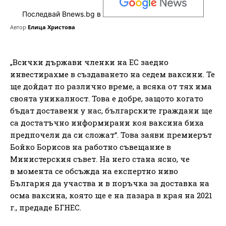
Последвай Bnews.bg в
Автор
Елица Христова
„Всички държави членки на ЕС заедно
инвестирахме в създаването на седем ваксини. Те
ще дойдат по различно време, а всяка от тях има
своята уникалност. Това е добре, защото когато
бъдат доставени у нас, българските граждани ще
са достатъчно информирани коя ваксина биха
предпочели да си сложат“. Това заяви премиерът
Бойко Борисов на работно съвещание в
Министерския съвет. На него стана ясно, че
в момента се обсъжда на експертно ниво
България да участва и в поръчка за доставка на
осма ваксина, която ще е на пазара в края на 2021
г., предаде БГНЕС.