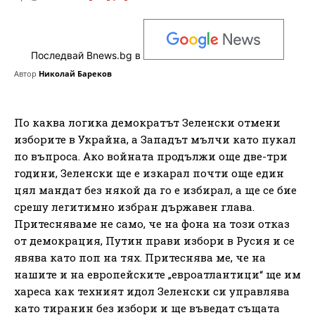
Последвай Bnews.bg в
Автор
Николай Бареков
По каква логика демократът Зеленски отмени
изборите в Украйна, а Западът мълчи като пукал
по въпроса. Ако войната продължи още две-три
години, Зеленски ще е изкарал почти още един
цял мандат без някой да го е избирал, а ще се бие
срешу легитимно избран държавен глава.
Притесняваме не само, че на фона на този отказ
от демокрация, Путин прави избори в Русия и се
явява като поп на тях. Притеснява ме, че на
нашите и на европейските „евроатлантици“ ще им
хареса как техният идол Зеленски си управлява
като тиранин без избори и ще въведат същата