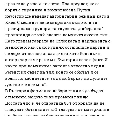
практика у нас и по света. Под предлог, че се
борят с тиранина и войнолюбеца Путин,
неусетно ще въведат авторитарни режими като в
Киев. С медиите вече свършиха същото и ги
превърнаха в рупори на гнусната „либерална“
пропаганда от най-зловещ комунистически тип.
Като гледам гаврата на Сглобката в парламента с
медиите и как са си купили останалите партии и
лидери от псевдо опозицията като Копейкин,
авторитарният режим в България вече е факт. И
както при комунизма започва неусетно с един
Регентски съвет на тия, които се обичат и се
водят по кабинетите, за да си бъркат по дупките
„уютно и интимно“.
В България формално изборите няма да бъдат
отменени, защото те не променят нищо.
Достатъчно е, че отвратиха 80% от хората да не
гласуват. Останалите 20% гласуват от материални
подбуди, защото са бюрократичният материал,