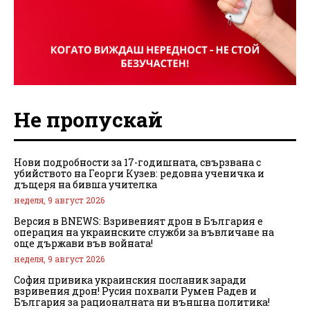
Не пропускай
Нови подробности за 17-годишната, свързвана с
убийството на Георги Кузев: редовна ученичка и
дъщеря на бивша учителка
неделя, 9 август 2026
Версия в BNEWS: Взривеният дрон в България е
операция на украинските служби за въвличане на
още държави във войната!
неделя, 9 август 2026
София привика украинския посланик заради
взривения дрон! Русия похвали Румен Радев и
България за рационалната ни външна политика!