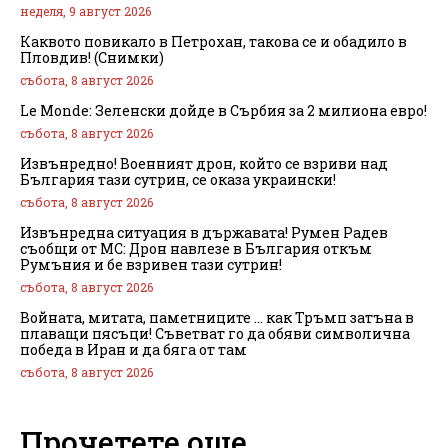
неделя, 9 август 2026
Каквото повикало в Петрохан, такова се и обадило в
Пловдив! (Снимки)
събота, 8 август 2026
Le Monde: Зеленски дойде в Сърбия за 2 милиона евро!
събота, 8 август 2026
Извънредно! Военният дрон, който се взриви над
България тази сутрин, се оказа украински!
събота, 8 август 2026
Извънредна ситуация в държавата! Румен Радев
съобщи от МС: Дрон навлезе в България откъм
Румъния и бе взривен тази сутрин!
събота, 8 август 2026
Войната, митата, паметниците … как Тръмп затъна в
плаващи пясъци! Съветват го да обяви символична
победа в Иран и да бяга от там
събота, 8 август 2026
Прочетете още