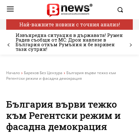
Най-важните новини с точния анализ!
Извънредна ситуация в държавата! Румен
Радев съобщи от МС: Дрон навлезе в
България откъм Румъния и бе взривен
тази сутрин!
Начало
Бареков Без Цензура
България върви тежко към
Регентски режим и фасадна демокрация
България върви тежко
към Регентски режим и
фасадна демокрация