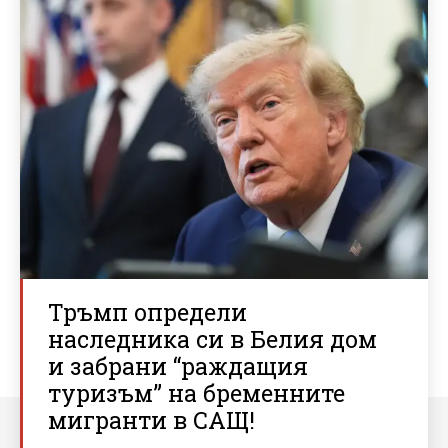
Тръмп определи
наследника си в Белия дом
и забрани “раждащия
туризъм” на бременните
мигранти в САЩ!