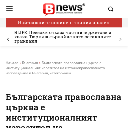
Най-важните новини с точния анализ!
BLIFE: Пеевски отказа частните джетове и
хвана Тюркиш еърлайнс като останалите
граждани
Начало
България
Българската православна църква е
институционалният изразител на източноправославното
изповедание в България, категоричен...
Българската православна
църква е
институционалният
изразител на