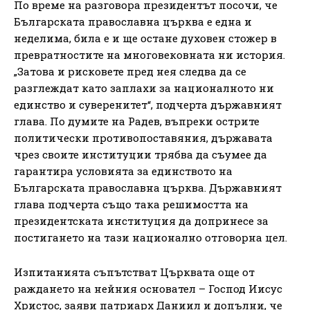
По време на разговора президентът посочи, че
Българската православна църква е една и
неделима, била е и ще остане духовен стожер в
превратностите на многовековната ни история.
„Затова и рисковете пред нея следва да се
разглеждат като заплахи за националното ни
единство и суверенитет“, подчерта държавният
глава. По думите на Радев, въпреки острите
политически противопоставяния, държавата
чрез своите институции трябва да съумее да
гарантира условията за единството на
Българската православна църква. Държавният
глава подчерта също така решимостта на
президентската институция да допринесе за
постигането на тази национално отговорна цел.
Изпитанията съпътстват Църквата още от
раждането на нейния основател – Господ Иисус
Христос, заяви патриарх Даниил и допълни, че