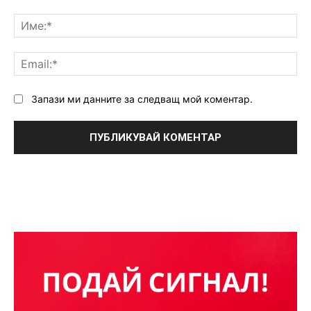
Коментар:
Им
Ema
Запази ми данните за следващ мой коментар.