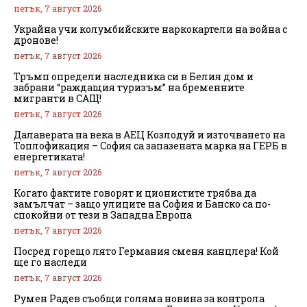
петък, 7 август 2026
Украйна учи колумбийските наркокартели на война с
дронове!
петък, 7 август 2026
Тръмп определи наследника си в Белия дом и
забрани “раждащия туризъм” на бременните
мигранти в САЩ!
петък, 7 август 2026
Далаверата на века в АЕЦ Козлодуй и източването на
Топлофикация – София са запазената марка на ГЕРБ в
енергетиката!
петък, 7 август 2026
Когато фактите говорят и ционистите трябва да
замълчат – защо улиците на София и Банско са по-
спокойни от тези в Западна Европа
петък, 7 август 2026
Посред горещо лято Германия сменя канцлера! Кой
ще го наследи
петък, 7 август 2026
Румен Радев съобщи голяма новина за контрола