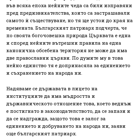
във всяка епоха нейните чеда са били изправяни
пред предизвикателства, които са застрашавали
самото ѝ съществуване, но тя ще устои до края на
времената. Българският патриарх подчерта, че
по своята богочовешка природа Църквата е една
и според нейните вътрешни правила на една
канонична обсебена територия не може да има
две православни църкви. По думите му в това
нейно единство тя е допринасяла за единението
и съхранението на народа ни.
Надяваме се държавата в лицето на
институциите да има мъдростта и
държавническото отношение това, което веднъж
е постигнато в законодателството, да се запази и
да се надгражда, защото това е залог за
единението и добруването на народа ни, заяви
още българският патриарх.