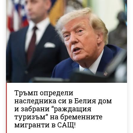
Тръмп определи
наследника си в Белия дом
и забрани “раждащия
туризъм” на бременните
мигранти в САЩ!