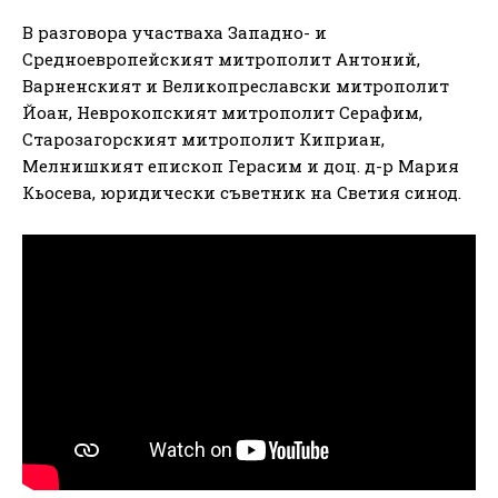
В разговора участваха Западно- и
Средноевропейският митрополит Антоний,
Варненският и Великопреславски митрополит
Йоан, Неврокопският митрополит Серафим,
Старозагорският митрополит Киприан,
Мелнишкият епископ Герасим и доц. д-р Мария
Кьосева, юридически съветник на Светия синод.