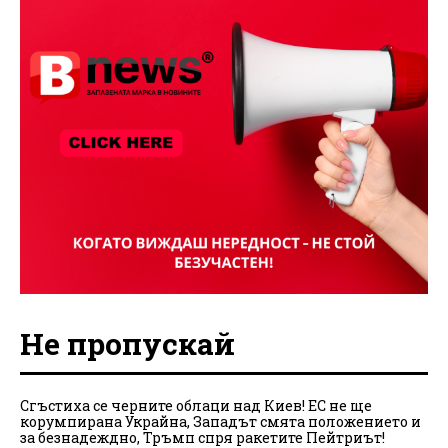
Не пропускай
Сгъстиха се черните облаци над Киев! ЕС не ще
корумпирана Украйна, Западът смята положението и
за безнадеждно, Тръмп спря ракетите Пейтриът!