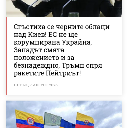
Сгъстиха се черните облаци
над Киев! ЕС не ще
корумпирана Украйна,
Западът смята
положението и за
безнадеждно, Тръмп спря
ракетите Пейтриът!
ПЕТЪК, 7 АВГУСТ 2026