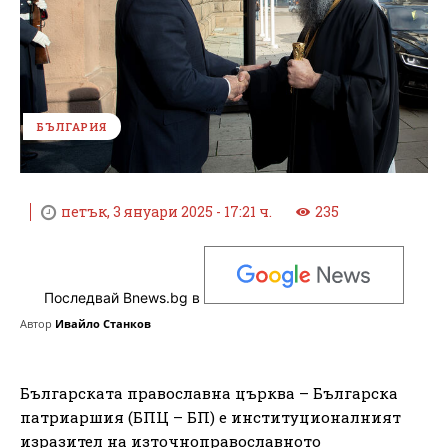
БЪЛГАРИЯ
петък, 3 януари 2025 - 17:21 ч.
235
Последвай Bnews.bg в
Автор
Ивайло Станков
Българската православна църква – Българска
патриаршия (БПЦ – БП) е институционалният
изразител на източноправославното