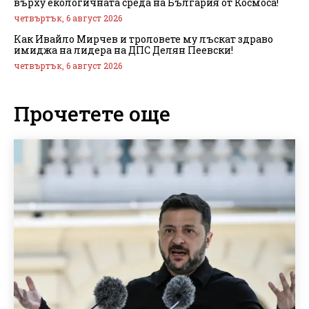
върху екологичната среда на България от Космоса!
четвъртък, 6 август 2026
Как Ивайло Мирчев и троловете му лъскат здраво
имиджа на лидера на ДПС Делян Пеевски!
четвъртък, 6 август 2026
Прочетете още