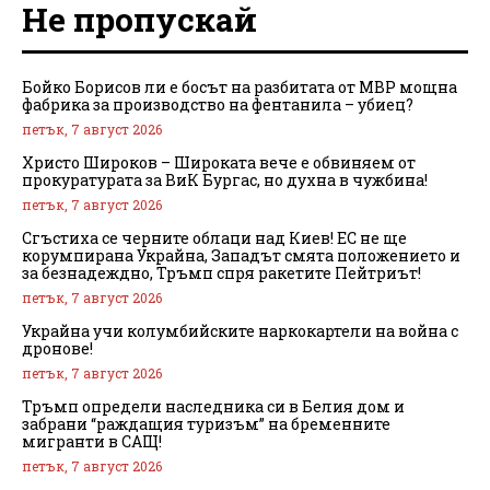
Не пропускай
Бойко Борисов ли е босът на разбитата от МВР мощна
фабрика за производство на фентанила – убиец?
петък, 7 август 2026
Христо Широков – Широката вече е обвиняем от
прокуратурата за ВиК Бургас, но духна в чужбина!
петък, 7 август 2026
Сгъстиха се черните облаци над Киев! ЕС не ще
корумпирана Украйна, Западът смята положението и
за безнадеждно, Тръмп спря ракетите Пейтриът!
петък, 7 август 2026
Украйна учи колумбийските наркокартели на война с
дронове!
петък, 7 август 2026
Тръмп определи наследника си в Белия дом и
забрани “раждащия туризъм” на бременните
мигранти в САЩ!
петък, 7 август 2026