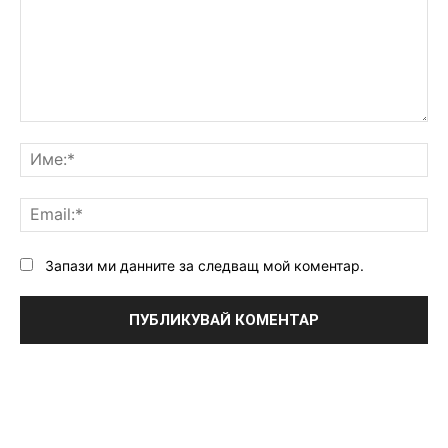
Коментар:
Им
Ema
Запази ми данните за следващ мой коментар.