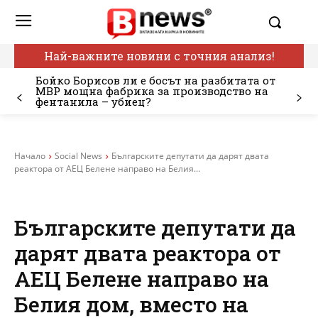
Най-важните новини с точния анализ!
Бойко Борисов ли е босът на разбитата от
МВР мощна фабрика за производство на
фентанила – убиец?
Начало
Social News
Българските депутати да дарят двата
реактора от АЕЦ Белене направо на Белия...
Българските депутати да
дарят двата реактора от
АЕЦ Белене направо на
Белия дом, вместо на