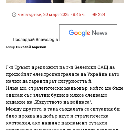
четвъртък, 20 март 2025 - 8:45 ч.
224
Последвай Bnews.bg в
Автор
Николай Бареков
Г-н Тръмп предложил на г-н Зеленски САЩ да
придобият електроцентралите на Украйна като
начин да гарантират сигурността й.
Няма що, стратегически маньовър, който ще бъде
описан със златни букви в някое следващо
издание на „Изкуството на войната“.
Между другото, в така създалата се ситуация би
било проява на добър вкус и стратегическа
куртоазия, ако нашият парламент тутакси
прегласува решението си за атомните реактори.